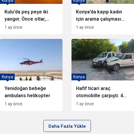
Konya
Konya
Kulu’da peş peşe iki
Konya’da kayıp kadın
yangın: Önce otlar,
için arama çalışması
sonra elektrikli
başlatıldı
1 ay önce
1 ay önce
motosiklet yandı
Konya
Konya
Yenidoğan bebeğe
Hafif ticari araç
ambulans helikopter
otomobille çarpıştı: 4
yaralı
1 ay önce
1 ay önce
Daha Fazla Yükle