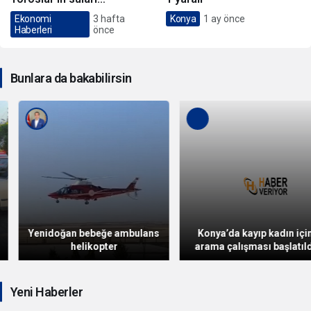
ekonomik değere
Ekonomi
3 hafta
Konya
1 ay önce
Haberleri
önce
dönüşüyor
Bunlara da bakabilirsin
Yenidoğan bebeğe ambulans
Konya’da kayıp kadın için
helikopter
arama çalışması başlatıldı
Yeni Haberler