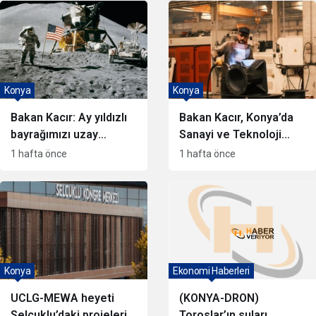
Konya
Konya
Bakan Kacır: Ay yıldızlı
Bakan Kacır, Konya’da
bayrağımızı uzay
Sanayi ve Teknoloji
aracımızla Ay’a
Projelerini Tanıttı
1 hafta önce
1 hafta önce
ulaştıracağız
Konya
Ekonomi Haberleri
UCLG-MEWA heyeti
(KONYA-DRON)
Selçuklu’daki projeleri
Toroslar’ın suları