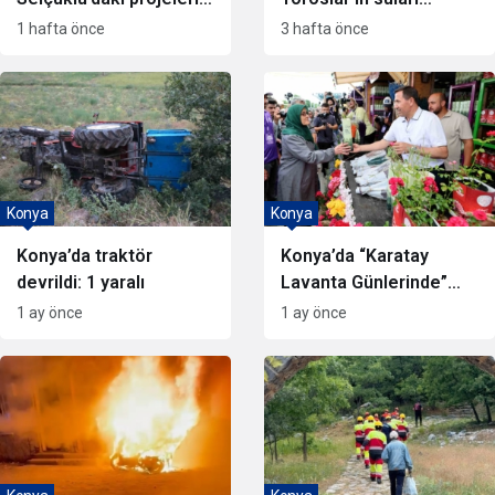
inceledi
ekonomik değere
1 hafta önce
3 hafta önce
dönüşüyor
Konya
Konya
Konya’da traktör
Konya’da “Karatay
devrildi: 1 yaralı
Lavanta Günlerinde”
festival coşkusu
1 ay önce
1 ay önce