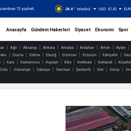
azandıran 72 şüpheli
28.4 °
Istanbul
USD
47,42
EU
Anasayfa
Gündem Haberleri
Siyaset
Ekonomi
Spor
sar
Ağrı
Aksaray
Ankara
Antalya
Ardahan
Artvin
Aydın
akır
Düzce
Edirne
Elazığ
Erzincan
Erzurum
Eskişehir
Gaz
n
Kars
Kastamonu
Kayseri
Kilis
Kırıkkale
Kırklareli
Kırşehir
Ordu
Osmaniye
Sakarya
Samsun
Şanlıurfa
Siirt
Sinop
Si