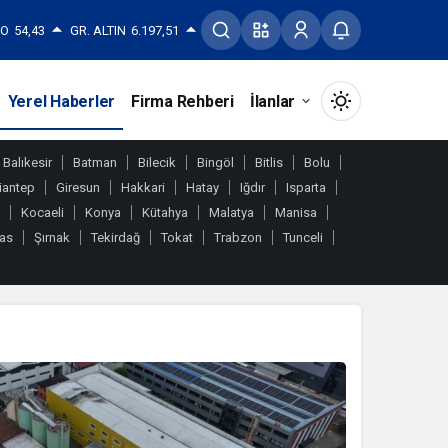
RO
54,43
GR. ALTIN
6.197,51
Yerel Haberler
Firma Rehberi
İlanlar
Mod
değiştir
Balıkesir
Batman
Bilecik
Bingöl
Bitlis
Bolu
iantep
Giresun
Hakkari
Hatay
Iğdır
Isparta
Kocaeli
Konya
Kütahya
Malatya
Manisa
vas
Şırnak
Tekirdağ
Tokat
Trabzon
Tunceli
Gündüz Modu
Gündüz modunu seçin.
Gece Modu
Gece modunu seçin.
Sistem Modu
Sistem modunu seçin.