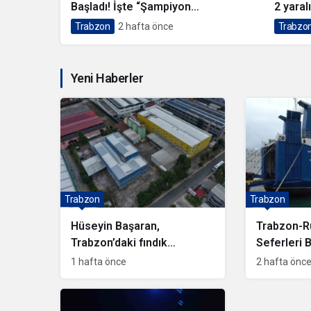
Başladı! İşte “Şampiyon
2 yaralı
Trabzonspor” Feribotunun Sefer
Trabzon
2 hafta önce
Trabzo
Detayları
Yeni Haberler
Trabzon
Trabzon
Hüseyin Başaran,
Trabzon-R
Trabzon’daki fındık
Seferleri B
fabrikasını Haluk Levent’e
“Şampiyon
1 hafta önce
2 hafta önc
sattı
Feribotun
Detayları