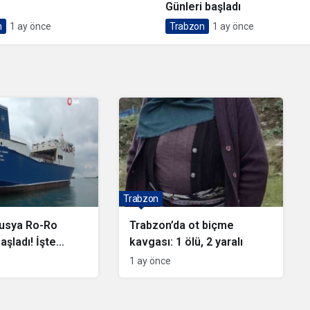
Günleri başladı
n
1 ay önce
Trabzon
1 ay önce
Trabzon
usya Ro-Ro
Trabzon’da ot biçme
aşladı! İşte
kavgası: 1 ölü, 2 yaralı
 Trabzonspor”
e
1 ay önce
un Sefer