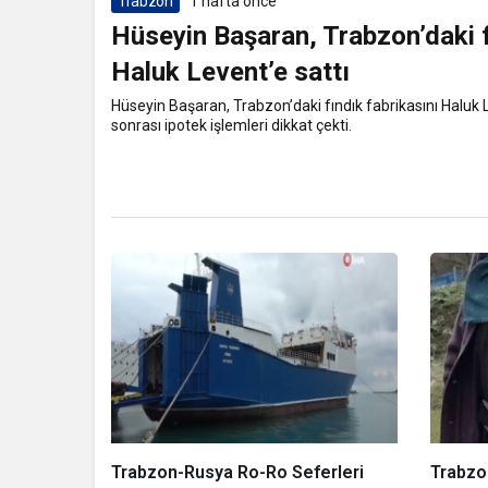
Trabzon
1 hafta önce
Hüseyin Başaran, Trabzon’daki f
Haluk Levent’e sattı
Hüseyin Başaran, Trabzon’daki fındık fabrikasını Haluk L
sonrası ipotek işlemleri dikkat çekti.
Trabzon-Rusya Ro-Ro Seferleri
Trabzon