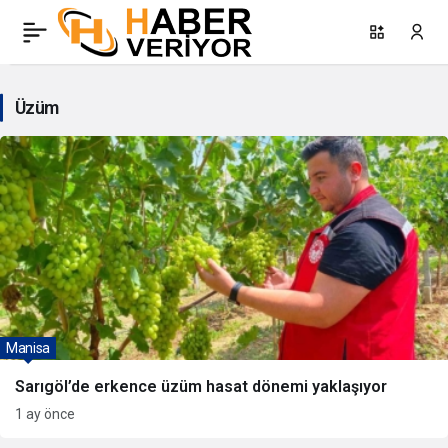
Üzüm
Haberleri
Üzüm
Manisa
Sarıgöl’de erkence üzüm hasat dönemi yaklaşıyor
1 ay önce