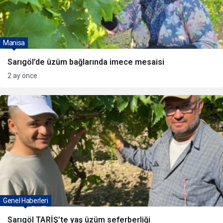
Manisa
Sarıgöl’de üzüm bağlarında imece mesaisi
2 ay önce
Genel Haberleri
Sarıgöl TARİŞ’te yaş üzüm seferberliği