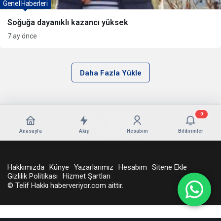
Genel Haberleri
Soğuğa dayanıklı kazancı yüksek
7 ay önce
Daha Fazla Yükle
0
Anasayfa
Akış
Hesabım
Bildirimler
Hakkımızda
Künye
Yazarlarımız
Hesabım
Sitene Ekle
Gizlilik Politikası
Hizmet Şartları
© Telif Hakkı haberveriyor.com aittir.