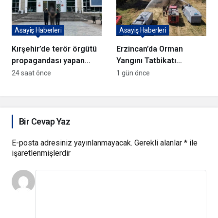
Asayiş Haberleri
Asayiş Haberleri
Kırşehir’de terör örgütü
Erzincan’da Orman
propagandası yapan
Yangını Tatbikatı
şüpheli yakalandı
Gerçekleştirildi
24 saat önce
1 gün önce
Bir Cevap Yaz
E-posta adresiniz yayınlanmayacak.
Gerekli alanlar
*
ile
işaretlenmişlerdir