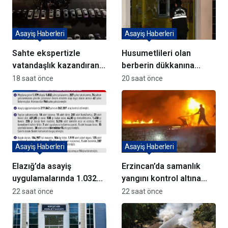
Asayiş Haberleri
Asayiş Haberleri
Sahte ekspertizle
Husumetlileri olan
vatandaşlık kazandıran
berberin dükkanına
72 şüpheli adliyeye sevk
kurşun yağdırıp kaçtılar
18 saat önce
20 saat önce
edildi
Asayiş Haberleri
Asayiş Haberleri
Elazığ’da asayiş
Erzincan’da samanlık
uygulamalarında 1.032
yangını kontrol altına
kişi yakalandı
alındı
22 saat önce
22 saat önce