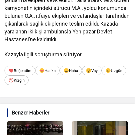
jandarma ekipleri sevk edildi. Takla atarak ters dönen
kamyonetin içindeki sürücü M.A., yolcu konumunda
bulunan O.A., itfaiye ekipleri ve vatandaşlar tarafından
çıkarılarak sağlık ekiplerine teslim edildi. Kazada
yaralanan iki kişi ambulansla Yenipazar Devlet
Hastanesi’ne kaldırıldı.
Kazayla ilgili soruşturma sürüyor.
Beğendim
Harika
Haha
Vay
Üzgün
Kızgın
Benzer Haberler