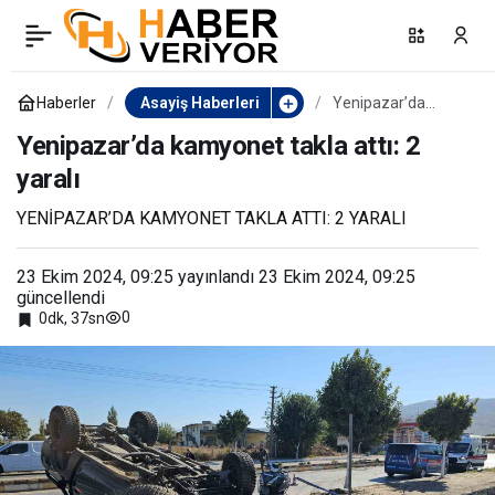
Yaşlı adamın evi tamamen
0
Paylaş
yandı
Haberler
Asayiş Haberleri
Yenipazar’da
kamyonet takla
attı: 2 yaralı
Yenipazar’da kamyonet takla attı: 2
yaralı
YENİPAZAR’DA KAMYONET TAKLA ATTI: 2 YARALI
23 Ekim 2024, 09:25
yayınlandı
23 Ekim 2024, 09:25
güncellendi
0
0dk, 37sn