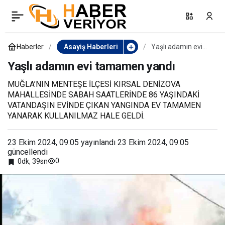
Karakol komutanı izin
0
Paylaş
dönüşü kazada hayatını
Haberler
Asayiş Haberleri
Yaşlı adamın evi
tamamen yandı
Yaşlı adamın evi tamamen yandı
kaybetti
MUĞLA’NIN MENTEŞE İLÇESİ KIRSAL DENİZOVA
MAHALLESİNDE SABAH SAATLERİNDE 86 YAŞINDAKİ
VATANDAŞIN EVİNDE ÇIKAN YANGINDA EV TAMAMEN
YANARAK KULLANILMAZ HALE GELDİ.
23 Ekim 2024, 09:05
yayınlandı
23 Ekim 2024, 09:05
güncellendi
0
0dk, 39sn