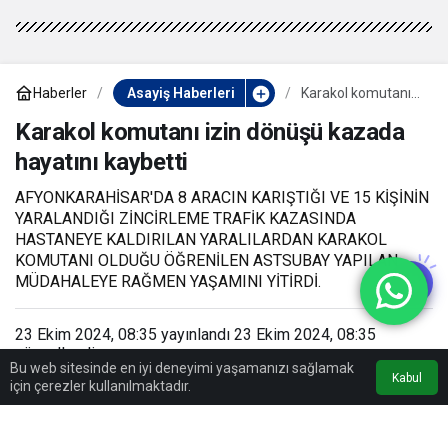
Haberler
Asayiş Haberleri
Karakol komutanı
izin dönüşü kazada
hayatını kaybetti
Karakol komutanı izin dönüşü kazada
hayatını kaybetti
AFYONKARAHİSAR'DA 8 ARACIN KARIŞTIĞI VE 15 KİŞİNİN
YARALANDIĞI ZİNCİRLEME TRAFİK KAZASINDA
HASTANEYE KALDIRILAN YARALILARDAN KARAKOL
KOMUTANI OLDUĞU ÖĞRENİLEN ASTSUBAY YAPILAN
MÜDAHALEYE RAĞMEN YAŞAMINI YİTİRDİ.
23 Ekim 2024, 08:35
yayınlandı
23 Ekim 2024, 08:35
güncellendi
Bu web sitesinde en iyi deneyimi yaşamanızı sağlamak
0
0dk, 49sn
Kabul
için çerezler kullanılmaktadır.