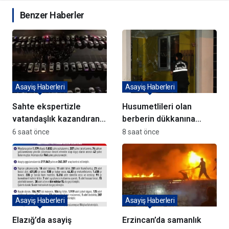
Benzer Haberler
Asayiş Haberleri
Asayiş Haberleri
Sahte ekspertizle
Husumetlileri olan
vatandaşlık kazandıran
berberin dükkanına
72 şüpheli adliyeye sevk
kurşun yağdırıp kaçtılar
6 saat önce
8 saat önce
edildi
Asayiş Haberleri
Asayiş Haberleri
Elazığ’da asayiş
Erzincan’da samanlık