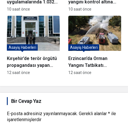
uygulamalarında 1.032
yangını kontrol altına
kişi yakalandı
alındı
10 saat önce
10 saat önce
Asayiş Haberleri
Asayiş Haberleri
Kırşehir’de terör örgütü
Erzincan’da Orman
propagandası yapan
Yangını Tatbikatı
şüpheli yakalandı
Gerçekleştirildi
12 saat önce
12 saat önce
Bir Cevap Yaz
E-posta adresiniz yayınlanmayacak.
Gerekli alanlar
*
ile
işaretlenmişlerdir