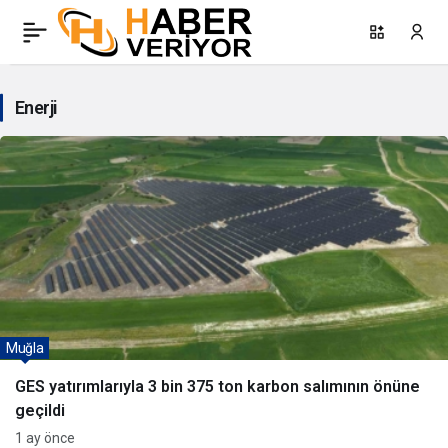
Enerji
Haberleri
Enerji
Muğla
GES yatırımlarıyla 3 bin 375 ton karbon salımının önüne
geçildi
1 ay önce