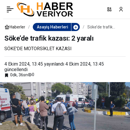
Uşak’ta inşaat erkek
0
Paylaş
cesedi bulundu
Haberler
Asayiş Haberleri
Söke’de trafik
kazası: 2 yaralı
Söke’de trafik kazası: 2 yaralı
SÖKE'DE MOTORSİKLET KAZASI
4 Ekim 2024, 13:45
yayınlandı
4 Ekim 2024, 13:45
güncellendi
0
0dk, 36sn