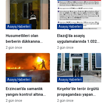
Asayiş Haberleri
Asayiş Haberleri
Husumetlileri olan
Elazığ’da asayiş
berberin dükkanına
uygulamalarında 1.032
kurşun yağdırıp kaçtılar
kişi yakalandı
2 gün önce
2 gün önce
Asayiş Haberleri
Asayiş Haberleri
Erzincan’da samanlık
Kırşehir’de terör örgütü
yangını kontrol altına
propagandası yapan
alındı
şüpheli yakalandı
2 gün önce
2 gün önce