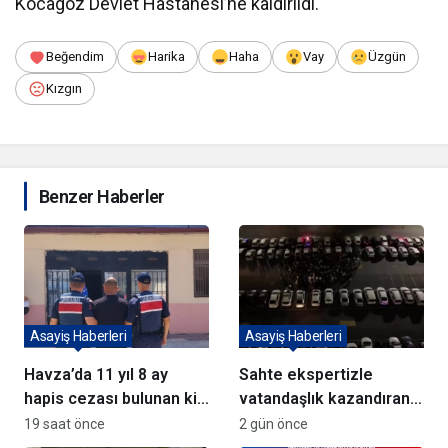
Kocagöz Devlet Hastanesi’ne kaldırıldı.
Beğendim
Harika
Haha
Vay
Üzgün
Kızgın
Benzer Haberler
Asayiş Haberleri
Asayiş Haberleri
Havza’da 11 yıl 8 ay
Sahte ekspertizle
hapis cezası bulunan kişi
vatandaşlık kazandıran
yakalandı
72 şüpheli adliyeye sevk
19 saat önce
2 gün önce
edildi