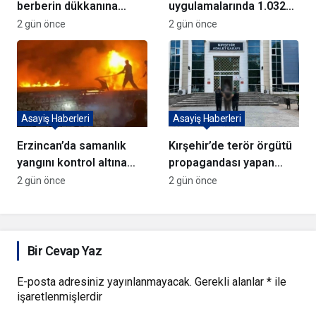
berberin dükkanına
uygulamalarında 1.032
kurşun yağdırıp kaçtılar
kişi yakalandı
2 gün önce
2 gün önce
Asayiş Haberleri
Asayiş Haberleri
Erzincan’da samanlık
Kırşehir’de terör örgütü
yangını kontrol altına
propagandası yapan
alındı
şüpheli yakalandı
2 gün önce
2 gün önce
Bir Cevap Yaz
E-posta adresiniz yayınlanmayacak.
Gerekli alanlar
*
ile
işaretlenmişlerdir