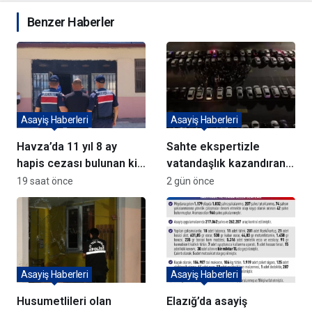
Benzer Haberler
Asayiş Haberleri
Asayiş Haberleri
Havza’da 11 yıl 8 ay
Sahte ekspertizle
hapis cezası bulunan kişi
vatandaşlık kazandıran
yakalandı
72 şüpheli adliyeye sevk
19 saat önce
2 gün önce
edildi
Asayiş Haberleri
Asayiş Haberleri
Husumetlileri olan
Elazığ’da asayiş