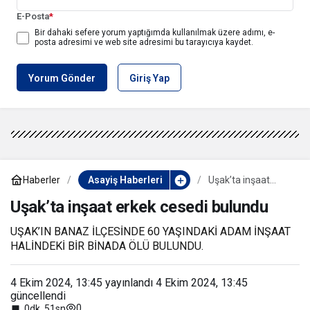
E-Posta
*
Bir dahaki sefere yorum yaptığımda kullanılmak üzere adımı, e-
posta adresimi ve web site adresimi bu tarayıcıya kaydet.
Yorum Gönder
Giriş Yap
Haberler
Asayiş Haberleri
Uşak’ta inşaat
erkek cesedi
bulundu
Uşak’ta inşaat erkek cesedi bulundu
UŞAK’IN BANAZ İLÇESİNDE 60 YAŞINDAKİ ADAM İNŞAAT
HALİNDEKİ BİR BİNADA ÖLÜ BULUNDU.
4 Ekim 2024, 13:45
yayınlandı
4 Ekim 2024, 13:45
güncellendi
0
0dk, 51sn