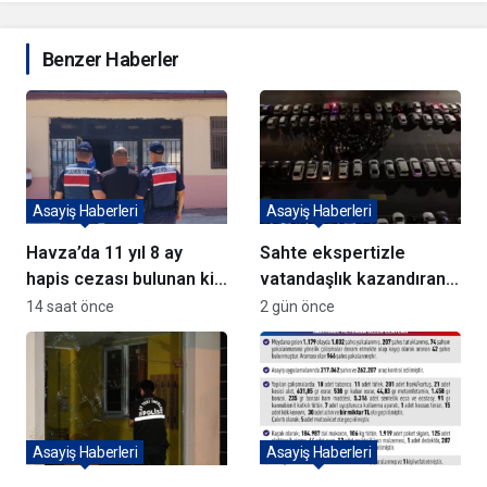
Benzer Haberler
Asayiş Haberleri
Asayiş Haberleri
Havza’da 11 yıl 8 ay
Sahte ekspertizle
hapis cezası bulunan kişi
vatandaşlık kazandıran
yakalandı
72 şüpheli adliyeye sevk
14 saat önce
2 gün önce
edildi
Asayiş Haberleri
Asayiş Haberleri