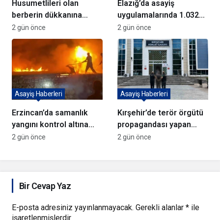
Husumetlileri olan
Elazığ’da asayiş
berberin dükkanına
uygulamalarında 1.032
kurşun yağdırıp kaçtılar
kişi yakalandı
2 gün önce
2 gün önce
Asayiş Haberleri
Asayiş Haberleri
Erzincan’da samanlık
Kırşehir’de terör örgütü
yangını kontrol altına
propagandası yapan
alındı
şüpheli yakalandı
2 gün önce
2 gün önce
Bir Cevap Yaz
E-posta adresiniz yayınlanmayacak.
Gerekli alanlar
*
ile
işaretlenmişlerdir