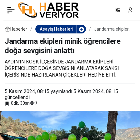
Narkoçelik-46
0
Paylaş
operasyonunda Aydın’da 2
Haberler
Asayiş Haberleri
Jandarma ekipleri
minik öğrencilere
doğa sevgisini
Jandarma ekipleri minik öğrencilere
sokak satıcısı yakalandı
anlattı
doğa sevgisini anlattı
AYDIN'IN KÖŞK İLÇESİNDE JANDARMA EKİPLERİ
ÖĞRENCİLERE DOĞA SEVGİSİNİ ANLATARAK SAKSI
İÇERİSİNDE HAZIRLANAN ÇİÇEKLERİ HEDİYE ETTİ.
5 Kasım 2024, 08:15
yayınlandı
5 Kasım 2024, 08:15
güncellendi
0
0dk, 30sn