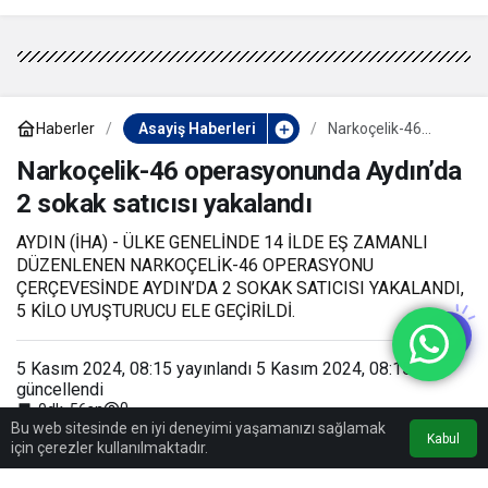
Haberler
Asayiş Haberleri
Narkoçelik-46
operasyonunda
Aydın’da 2 sokak
Narkoçelik-46 operasyonunda Aydın’da
satıcısı yakalandı
2 sokak satıcısı yakalandı
AYDIN (İHA) - ÜLKE GENELİNDE 14 İLDE EŞ ZAMANLI
DÜZENLENEN NARKOÇELİK-46 OPERASYONU
ÇERÇEVESİNDE AYDIN’DA 2 SOKAK SATICISI YAKALANDI,
5 KİLO UYUŞTURUCU ELE GEÇİRİLDİ.
5 Kasım 2024, 08:15
yayınlandı
5 Kasım 2024, 08:15
güncellendi
0
0dk, 56sn
Bu web sitesinde en iyi deneyimi yaşamanızı sağlamak
Kabul
için çerezler kullanılmaktadır.