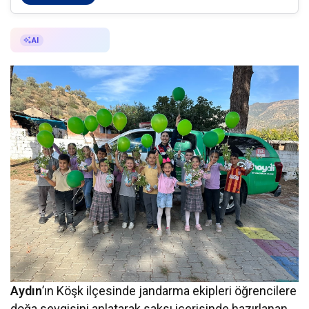
AI ile Özetle
AI
Aydın
’ın Köşk ilçesinde jandarma ekipleri öğrencilere
doğa sevgisini anlatarak saksı içerisinde hazırlanan