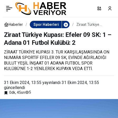
Kuşadası’nda
0
Paylaş
antrenörlere sporcu
Haberler
Spor Haberleri
Ziraat Türkiye
Kupası: Efeler 09 SK:
1 – Adana 01 Futbol
Ziraat Türkiye Kupası: Efeler 09 SK: 1 –
beslenmesindeki
Kulübü: 2
Adana 01 Futbol Kulübü: 2
yenilikler anlatıldı
ZİRAAT TÜRKİYE KUPASI 3. TUR KARŞILAŞMASINDA ON
NUMARA SPORTİF EFELER 09 SK, EVİNDE AĞIRLADIĞI
BULUT YEŞİL İNŞAAT 01 ADANA FUTBOL SPOR
KULÜBÜ'NE 1-2 YENİLEREK KUPAYA VEDA ETTİ.
31 Ekim 2024, 13:55
yayınlandı
31 Ekim 2024, 13:55
güncellendi
5
0dk, 45sn