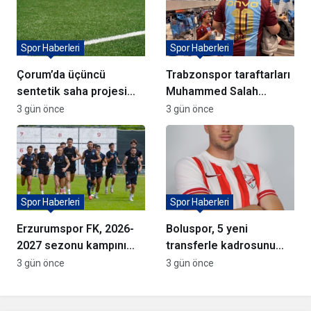
Spor Haberleri
Spor Haberleri
Çorum’da üçüncü
Trabzonspor taraftarları
sentetik saha projesi
Muhammed Salah
için söz verildi
formalarına akın ediyor
3 gün önce
3 gün önce
Spor Haberleri
Spor Haberleri
Erzurumspor FK, 2026-
Boluspor, 5 yeni
2027 sezonu kampını
transferle kadrosunu
tamamladı
güçlendirdi
3 gün önce
3 gün önce