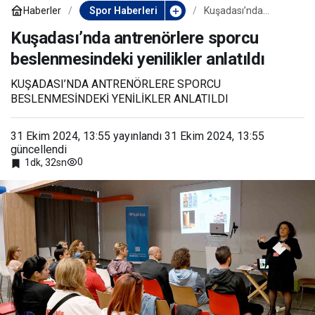
Haberler
Spor Haberleri
Kuşadası’nda
antrenörlere sporcu
beslenmesindeki
Kuşadası’nda antrenörlere sporcu
yenilikler anlatıldı
beslenmesindeki yenilikler anlatıldı
KUŞADASI’NDA ANTRENÖRLERE SPORCU
BESLENMESİNDEKİ YENİLİKLER ANLATILDI
31 Ekim 2024, 13:55
yayınlandı
31 Ekim 2024, 13:55
güncellendi
0
1dk, 32sn