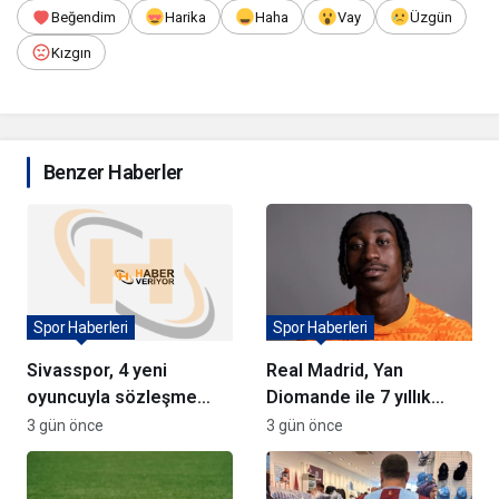
Beğendim
Harika
Haha
Vay
Üzgün
Kızgın
Benzer Haberler
Spor Haberleri
Spor Haberleri
Sivasspor, 4 yeni
Real Madrid, Yan
oyuncuyla sözleşme
Diomande ile 7 yıllık
imzaladı
sözleşme imzaladı
3 gün önce
3 gün önce