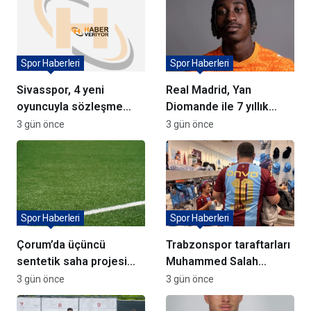
Spor Haberleri
Spor Haberleri
Sivasspor, 4 yeni
Real Madrid, Yan
oyuncuyla sözleşme
Diomande ile 7 yıllık
imzaladı
sözleşme imzaladı
3 gün önce
3 gün önce
Spor Haberleri
Spor Haberleri
Çorum’da üçüncü
Trabzonspor taraftarları
sentetik saha projesi
Muhammed Salah
için söz verildi
formalarına akın ediyor
3 gün önce
3 gün önce