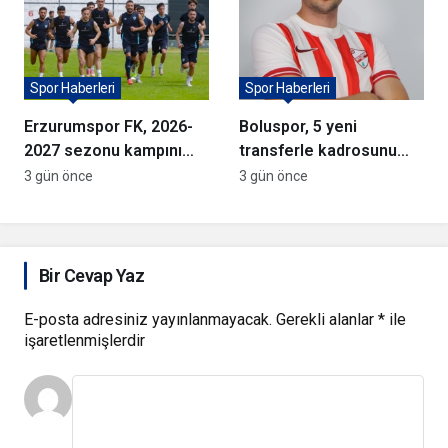
Spor Haberleri
Spor Haberleri
Erzurumspor FK, 2026-
Boluspor, 5 yeni
2027 sezonu kampını
transferle kadrosunu
tamamladı
güçlendirdi
3 gün önce
3 gün önce
Bir Cevap Yaz
E-posta adresiniz yayınlanmayacak.
Gerekli alanlar
*
ile
işaretlenmişlerdir