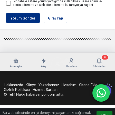
Bir dahaki sefere yorum yaptığımda kullanılmak üzere adımı, e-
posta adresimi ve web site adresimi bu tarayıcıya kaydet.
Yorum Gönder
Giriş Yap
0
Anasayfa
Akış
Hesabım
Bildirimler
Hakkımızda
Künye
Yazarlarımız
Hesabım
Sitene Ekle
Gizlilik Politikası
Hizmet Şartları
© Telif Hakkı haberveriyor.com aittir.
Bu web sitesinde en iyi deneyimi yaşamanızı sağlamak