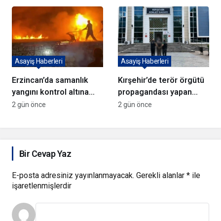
Asayiş Haberleri
Asayiş Haberleri
Erzincan’da samanlık
Kırşehir’de terör örgütü
yangını kontrol altına
propagandası yapan
alındı
şüpheli yakalandı
2 gün önce
2 gün önce
Bir Cevap Yaz
E-posta adresiniz yayınlanmayacak.
Gerekli alanlar
*
ile
işaretlenmişlerdir