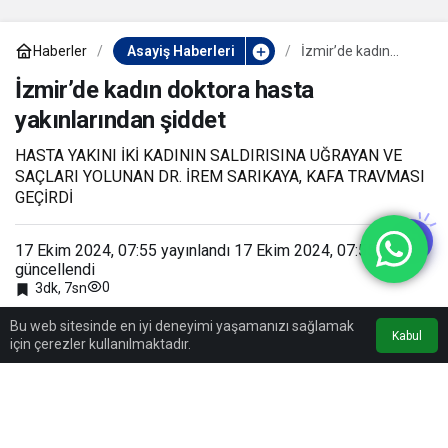
Haberler
Asayiş Haberleri
İzmir’de kadın
doktora hasta
yakınlarından
İzmir’de kadın doktora hasta
şiddet
yakınlarından şiddet
HASTA YAKINI İKİ KADININ SALDIRISINA UĞRAYAN VE
SAÇLARI YOLUNAN DR. İREM SARIKAYA, KAFA TRAVMASI
GEÇİRDİ
17 Ekim 2024, 07:55
yayınlandı
17 Ekim 2024, 07:55
güncellendi
0
3dk, 7sn
Bu web sitesinde en iyi deneyimi yaşamanızı sağlamak
Kabul
için çerezler kullanılmaktadır.