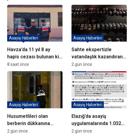
Asayiş Haberleri
Asayiş Haberleri
Havza’da 11 yıl 8 ay
Sahte ekspertizle
hapis cezası bulunan kişi
vatandaşlık kazandıran
yakalandı
72 şüpheli adliyeye sevk
8 saat önce
2 gün önce
edildi
Asayiş Haberleri
Asayiş Haberleri
Husumetlileri olan
Elazığ’da asayiş
berberin dükkanına
uygulamalarında 1.032
kurşun yağdırıp kaçtılar
kişi yakalandı
2 gün önce
2 gün önce