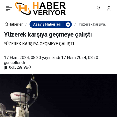
İzmir’de kadın doktora
0
Paylaş
hasta yakınlarından şiddet
Haberler
Asayiş Haberleri
Yüzerek karşıya
geçmeye çalıştı
Yüzerek karşıya geçmeye çalıştı
YÜZEREK KARŞIYA GEÇMEYE ÇALIŞTI
17 Ekim 2024, 08:20
yayınlandı
17 Ekim 2024, 08:20
güncellendi
0
0dk, 28sn