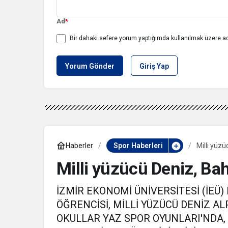
Ad
*
Bir dahaki sefere yorum yaptığımda kullanılmak üzere ad
Yorum Gönder
Giriş Yap
Haberler
Spor Haberleri
Milli yüzü
Milli yüzücü Deniz, Bah
İZMİR EKONOMİ ÜNİVERSİTESİ (İEÜ
ÖĞRENCİSİ, MİLLİ YÜZÜCÜ DENİZ A
OKULLAR YAZ SPOR OYUNLARI'NDA, 