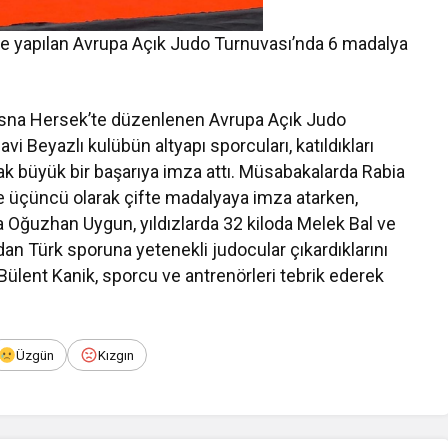
te yapılan Avrupa Açık Judo Turnuvası’nda 6 madalya
osna Hersek’te düzenlenen Avrupa Açık Judo
 Beyazlı kulübün altyapı sporcuları, katıldıkları
ak büyük bir başarıya imza attı. Müsabakalarda Rabia
rde üçüncü olarak çifte madalyaya imza atarken,
a Oğuzhan Uygun, yıldızlarda 32 kiloda Melek Bal ve
an Türk sporuna yetenekli judocular çıkardıklarını
lent Kanik, sporcu ve antrenörleri tebrik ederek
Üzgün
Kızgın