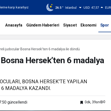
rine karşı kararlıyız
26.5 °
Istanbul
USD
47,57
EU
Anasayfa
Gündem Haberleri
Siyaset
Ekonomi
Spor
li judocular Bosna Hersek’ten 6 madalya ile döndü
 Bosna Hersek’ten 6 madalya
OCULARI, BOSNA HERSEK'TE YAPILAN
 6 MADALYA KAZANDI.
7:50
güncellendi
0
0dk, 39sn