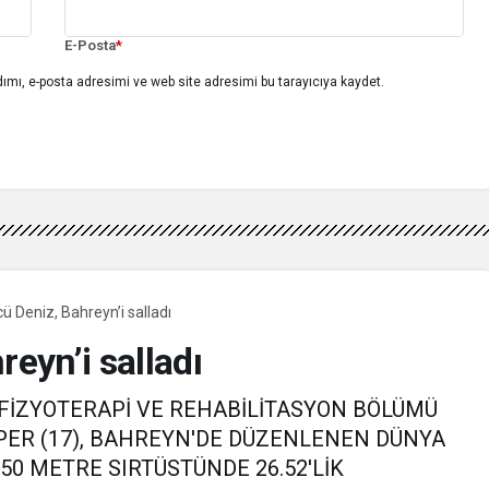
E-Posta
*
ımı, e-posta adresimi ve web site adresimi bu tarayıcıya kaydet.
cü Deniz, Bahreyn’i salladı
reyn’i salladı
) FİZYOTERAPİ VE REHABİLİTASYON BÖLÜMÜ
LPER (17), BAHREYN'DE DÜZENLENEN DÜNYA
50 METRE SIRTÜSTÜNDE 26.52'LİK