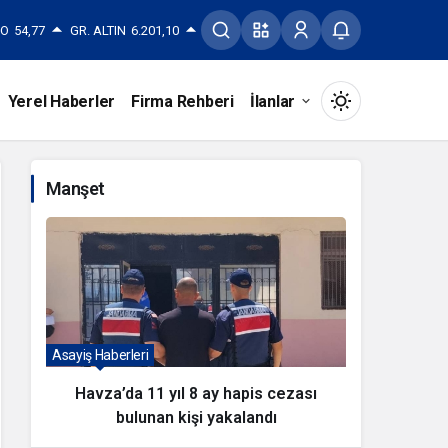
RO
54,77
GR. ALTIN
6.201,10
Yerel Haberler
Firma Rehberi
İlanlar
Mod
değiştir
Manşet
Gündüz Modu
Gündüz modunu seçin.
Gece Modu
Asayiş Haberleri
Genel Habe
Gece modunu seçin.
Havza’da 11 yıl 8 ay hapis cezası
Ad
bulunan kişi yakalandı
ör
Sistem Modu
Sistem modunu seçin.