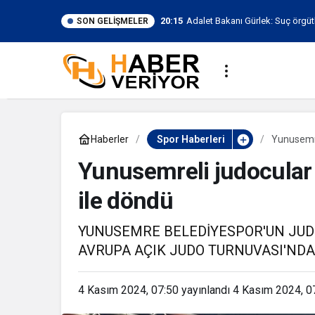
20:15
Adalet Bakanı Gürlek: Suç örgütle
SON GELIŞMELER
Haberler
Spor Haberleri
Yunusemre
Yunusemreli judocular
ile döndü
YUNUSEMRE BELEDİYESPOR'UN JUD
AVRUPA AÇIK JUDO TURNUVASI'NDA
4 Kasım 2024, 07:50
yayınlandı
4 Kasım 2024, 0