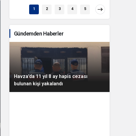
1
2
3
4
5
Gündemden Haberler
Havza’da 11 yıl 8 ay hapis cezası
bulunan kişi yakalandı