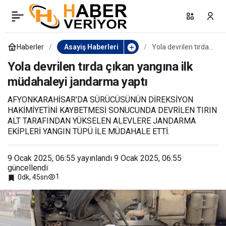
Kuşadası’nda 12 düzensiz
0
Paylaş
göçmen kurtarıldı
Haberler
Asayiş Haberleri
Yola devrilen tırda
çıkan yangına ilk
müdahaleyi
Yola devrilen tırda çıkan yangına ilk
jandarma yaptı
müdahaleyi jandarma yaptı
AFYONKARAHİSAR'DA SÜRÜCÜSÜNÜN DİREKSİYON
HAKİMİYETİNİ KAYBETMESİ SONUCUNDA DEVRİLEN TIRIN
ALT TARAFINDAN YÜKSELEN ALEVLERE JANDARMA
EKİPLERİ YANGIN TÜPÜ İLE MÜDAHALE ETTİ.
9 Ocak 2025, 06:55
yayınlandı
9 Ocak 2025, 06:55
güncellendi
1
0dk, 45sn