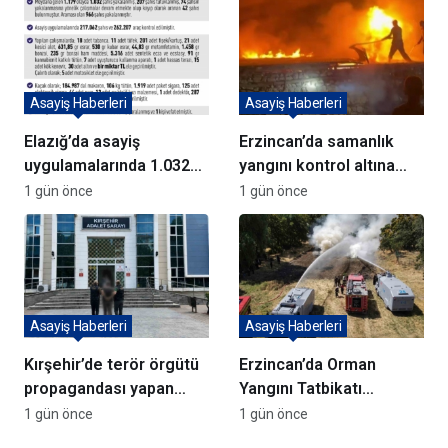
Asayiş Haberleri
Asayiş Haberleri
Elazığ’da asayiş
Erzincan’da samanlık
uygulamalarında 1.032
yangını kontrol altına
kişi yakalandı
alındı
1 gün önce
1 gün önce
Asayiş Haberleri
Asayiş Haberleri
Kırşehir’de terör örgütü
Erzincan’da Orman
propagandası yapan
Yangını Tatbikatı
şüpheli yakalandı
Gerçekleştirildi
1 gün önce
1 gün önce