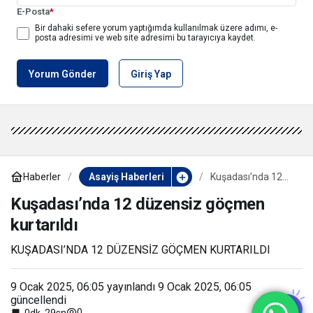
E-Posta
*
Bir dahaki sefere yorum yaptığımda kullanılmak üzere adımı, e-
posta adresimi ve web site adresimi bu tarayıcıya kaydet.
Yorum Gönder
Giriş Yap
Haberler
Asayiş Haberleri
Kuşadası’nda 12
düzensiz göçmen
kurtarıldı
Kuşadası’nda 12 düzensiz göçmen
kurtarıldı
KUŞADASI’NDA 12 DÜZENSİZ GÖÇMEN KURTARILDI
9 Ocak 2025, 06:05
yayınlandı
9 Ocak 2025, 06:05
güncellendi
0
0dk, 29sn