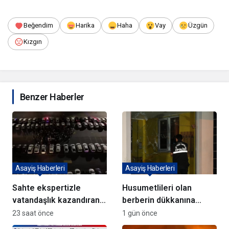
Beğendim
Harika
Haha
Vay
Üzgün
Kızgın
Benzer Haberler
Asayiş Haberleri
Asayiş Haberleri
Sahte ekspertizle
Husumetlileri olan
vatandaşlık kazandıran
berberin dükkanına
72 şüpheli adliyeye sevk
kurşun yağdırıp kaçtılar
23 saat önce
1 gün önce
edildi