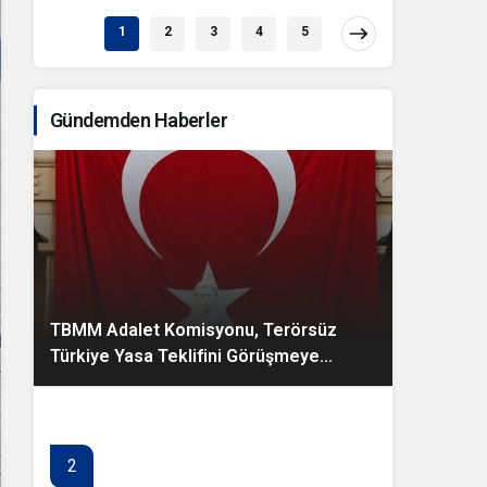
1
2
3
4
5
Gündemden Haberler
TBMM Adalet Komisyonu, Terörsüz
Türkiye Yasa Teklifini Görüşmeye
Başladı
2