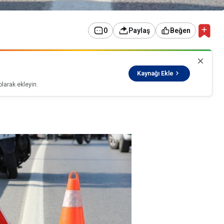
0
Paylaş
Beğen
Kaynağı Ekle
larak ekleyin.