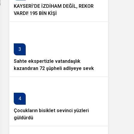
KAYSERİ’DE İZDİHAM DEĞİL, REKOR
VARDI! 195 BİN KİŞİ
3
Sahte ekspertizle vatandaşlık
kazandıran 72 şüpheli adliyeye sevk
edildi
4
Çocukların bisiklet sevinci yüzleri
güldürdü