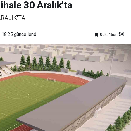
ihale 30 Aralık’ta
ARALIK’TA
 18:25
güncellendi
0
0dk, 45sn