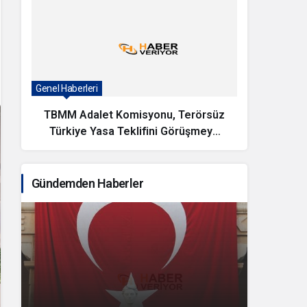
Genel Haberleri
Magazin
TBMM Adalet Komisyonu, Terörsüz
KAYS
Türkiye Yasa Teklifini Görüşmeye
Başladı
Gündemden Haberler