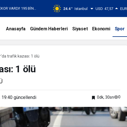
EKOR VARDI! 195 BİN
24.4 °
Istanbul
USD
47,57
EU
Anasayfa
Gündem Haberleri
Siyaset
Ekonomi
Spor
da trafik kazası: 1 ölü
ası: 1 ölü
Ü
 19:40
güncellendi
0
0dk, 30sn