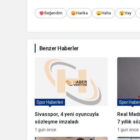
Beğendim
Harika
Haha
Vay
Benzer Haberler
Spor Haberleri
Spor Haberl
Sivasspor, 4 yeni oyuncuyla
Real Madr
sözleşme imzaladı
7 yıllık 
1 gün önce
1 gün önce