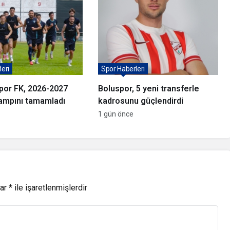
eri
Spor Haberleri
por FK, 2026-2027
Boluspor, 5 yeni transferle
ampını tamamladı
kadrosunu güçlendirdi
1 gün önce
lar
*
ile işaretlenmişlerdir