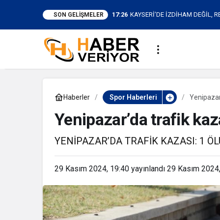
17:26
KAYSERİ’DE İZDİHAM DEĞİL, R
SON GELIŞMELER
KİŞİ
Haberler
Spor Haberleri
Yenipazar’
Yenipazar’da trafik kaz
YENİPAZAR’DA TRAFİK KAZASI: 1 ÖL
29 Kasım 2024, 19:40
yayınlandı
29 Kasım 2024,