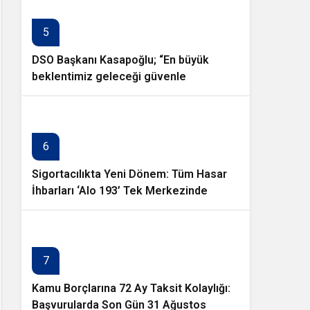
5
DSO Başkanı Kasapoğlu; “En büyük
beklentimiz geleceği güvenle
planlayabileceğimiz istikrarlı bir yatırım
ortamıdır”
6
Sigortacılıkta Yeni Dönem: Tüm Hasar
İhbarları ‘Alo 193’ Tek Merkezinde
Toplanıyor
7
Kamu Borçlarına 72 Ay Taksit Kolaylığı:
Başvurularda Son Gün 31 Ağustos