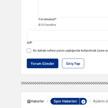
Yorumunuz
*
0
/30 karakter
Ad
*
Bir dahaki sefere yorum yaptığımda kullanılmak üzere ad
Yorum Gönder
Giriş Yap
Haberler
Spor Haberleri
Aydın’ın s