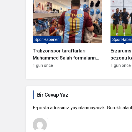
Spor Haberleri
Spor Haberl
Trabzonspor taraftarları
Erzurums
Muhammed Salah formalarına
sezonu k
akın ediyor
1 gün önce
1 gün önce
Bir Cevap Yaz
E-posta adresiniz yayınlanmayacak.
Gerekli alan