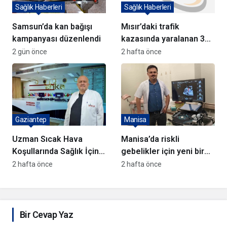
Sağlık Haberleri
Sağlık Haberleri
Samsun’da kan bağışı
Mısır’daki trafik
kampanyası düzenlendi
kazasında yaralanan 3
Türk Türkiye’ye getirildi
2 gün önce
2 hafta önce
Gaziantep
Manisa
Uzman Sıcak Hava
Manisa’da riskli
Koşullarında Sağlık İçin
gebelikler için yeni bir
Uyarıda Bulundu
dönem başlıyor
2 hafta önce
2 hafta önce
Bir Cevap Yaz