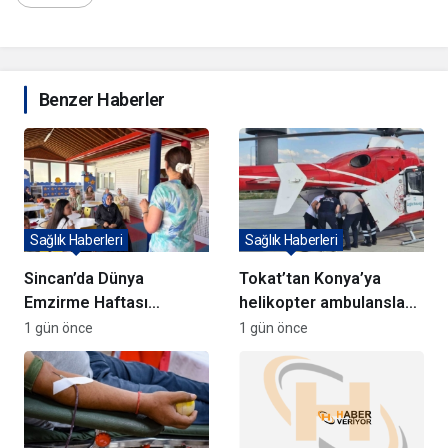
Benzer Haberler
Sağlık Haberleri
Sağlık Haberleri
Sincan’da Dünya
Tokat’tan Konya’ya
Emzirme Haftası
helikopter ambulansla
Semineri Düzenlendi
hasta sevk edildi
1 gün önce
1 gün önce