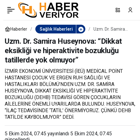
Fiziksel aktivitenin
0
Paylaş
önemine dikkat çekmek
Haberler
Sağlık Haberleri
Uzm. Dr. Samira
Huseynova: “Dikkat
eksikliği ve
Uzm. Dr. Samira Huseynova: “Dikkat
için yürüdüler
hiperaktivite
eksikliği ve hiperaktivite bozukluğu
bozukluğu
tatillerde yok
tatillerde yok olmuyor”
olmuyor”
İZMİR EKONOMİ ÜNİVERSİTESİ (İEÜ) MEDİCAL POİNT
HASTANESİ ÇOCUK VE ERGEN RUH SAĞLIĞI VE
HASTALIKLARI BÖLÜMÜ’NDEN UZM. DR. SAMİRA
HUSEYNOVA, DİKKAT EKSİKLİĞİ VE HİPERAKTİVİTE
BOZUKLUĞU (DEHB) TEDAVİSİ GÖREN ÇOCUKLARIN
AİLELERİNE ÖNEMLİ UYARILARDA BULUNDU. HUSEYNOVA,
“İLAÇ TEDAVİSİNDE ‘TATİL’ ÖNERMİYORUZ. ÇÜNKÜ DEHB
TATİLDE KAYBOLMUYOR” DEDİ.
5 Ekim 2024, 07:45
yayınlandı
5 Ekim 2024, 07:45
güncellendi