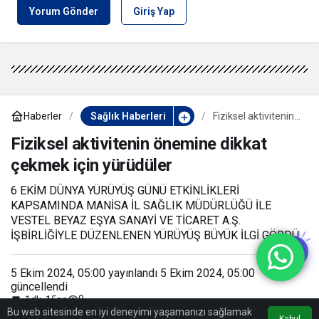
Yorum Gönder
Giriş Yap
Haberler
Sağlık Haberleri
Fiziksel aktivitenin
önemine dikkat
çekmek için
Fiziksel aktivitenin önemine dikkat
yürüdüler
çekmek için yürüdüler
6 EKİM DÜNYA YÜRÜYÜŞ GÜNÜ ETKİNLİKLERİ
KAPSAMINDA MANİSA İL SAĞLIK MÜDÜRLÜĞÜ İLE
VESTEL BEYAZ EŞYA SANAYİ VE TİCARET A.Ş.
İŞBİRLİĞİYLE DÜZENLENEN YÜRÜYÜŞ BÜYÜK İLGİ GÖRDÜ.
5 Ekim 2024, 05:00
yayınlandı
5 Ekim 2024, 05:00
güncellendi
0
1dk, 15sn
Bu web sitesinde en iyi deneyimi yaşamanızı sağlamak
Kabul