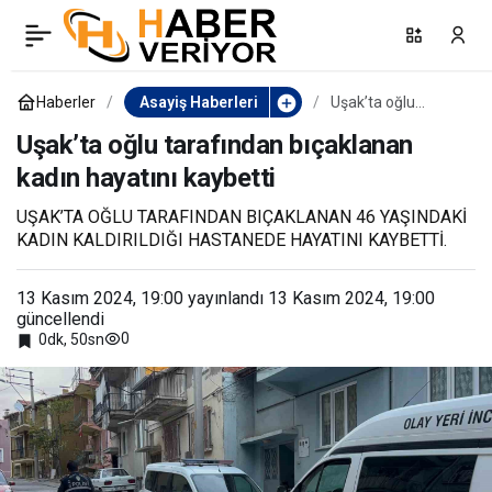
“Kızlara neden
0
Paylaş
bakıyorsun” diyerek
Haberler
Asayiş Haberleri
Uşak’ta oğlu
tarafından
bıçaklanan kadın
Uşak’ta oğlu tarafından bıçaklanan
bıçakladı: 1 yaralı
hayatını kaybetti
kadın hayatını kaybetti
UŞAK’TA OĞLU TARAFINDAN BIÇAKLANAN 46 YAŞINDAKİ
KADIN KALDIRILDIĞI HASTANEDE HAYATINI KAYBETTİ.
13 Kasım 2024, 19:00
yayınlandı
13 Kasım 2024, 19:00
güncellendi
0
0dk, 50sn