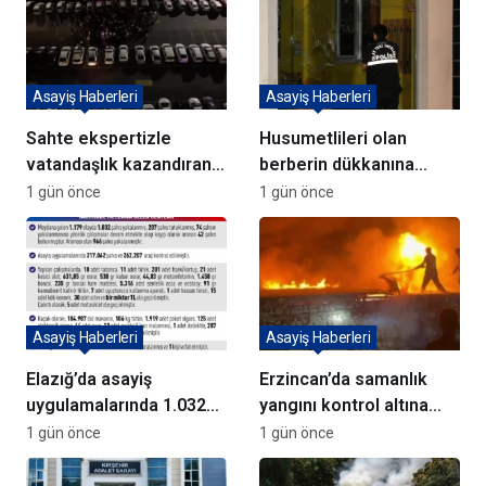
Asayiş Haberleri
Asayiş Haberleri
Sahte ekspertizle
Husumetlileri olan
vatandaşlık kazandıran
berberin dükkanına
72 şüpheli adliyeye sevk
kurşun yağdırıp kaçtılar
1 gün önce
1 gün önce
edildi
Asayiş Haberleri
Asayiş Haberleri
Elazığ’da asayiş
Erzincan’da samanlık
uygulamalarında 1.032
yangını kontrol altına
kişi yakalandı
alındı
1 gün önce
1 gün önce