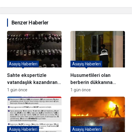
Benzer Haberler
Asayiş Haberleri
Asayiş Haberleri
Sahte ekspertizle
Husumetlileri olan
vatandaşlık kazandıran
berberin dükkanına
72 şüpheli adliyeye sevk
kurşun yağdırıp kaçtılar
1 gün önce
1 gün önce
edildi
Asayiş Haberleri
Asayiş Haberleri