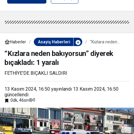
Haberler
Asayiş Haberleri
“Kızlara neden
bakıyorsun” diyerek
bıçakladı: 1 yaralı
“Kızlara neden bakıyorsun” diyerek
bıçakladı: 1 yaralı
FETHİYE'DE BIÇAKLI SALDIRI
13 Kasım 2024, 16:50
yayınlandı
13 Kasım 2024, 16:50
güncellendi
0
0dk, 46sn