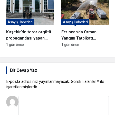
Asayiş Haberleri
Asayiş Haberleri
Kırşehir’de terör örgütü
Erzincan’da Orman
propagandası yapan
Yangını Tatbikatı
şüpheli yakalandı
Gerçekleştirildi
1 gün önce
1 gün önce
Bir Cevap Yaz
E-posta adresiniz yayınlanmayacak.
Gerekli alanlar
*
ile
işaretlenmişlerdir