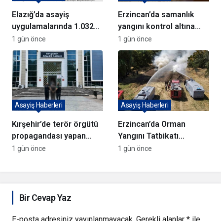
Elazığ’da asayiş
Erzincan’da samanlık
uygulamalarında 1.032
yangını kontrol altına
kişi yakalandı
alındı
1 gün önce
1 gün önce
Asayiş Haberleri
Asayiş Haberleri
Kırşehir’de terör örgütü
Erzincan’da Orman
propagandası yapan
Yangını Tatbikatı
şüpheli yakalandı
Gerçekleştirildi
1 gün önce
1 gün önce
Bir Cevap Yaz
E-posta adresiniz yayınlanmayacak.
Gerekli alanlar
*
ile