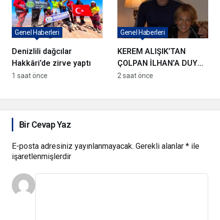
Genel Haberleri
Genel Haberleri
Denizlili dağcılar
KEREM ALIŞIK’TAN
Hakkâri’de zirve yaptı
ÇOLPAN İLHAN’A DUYGU
YÜKLÜ ŞİİR
1 saat önce
2 saat önce
Bir Cevap Yaz
E-posta adresiniz yayınlanmayacak.
Gerekli alanlar
*
ile
işaretlenmişlerdir