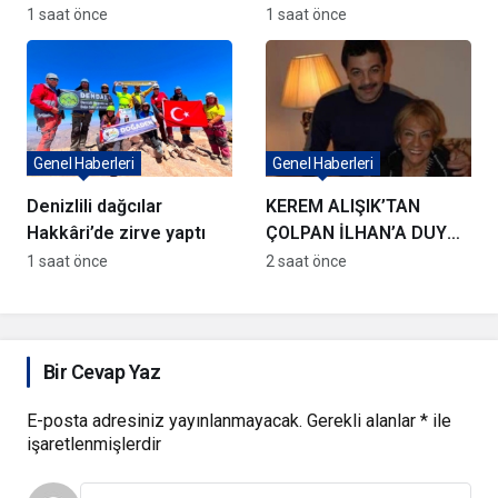
güçlendiriyor
TL’lik dev yatırım
1 saat önce
1 saat önce
hamlesi
Genel Haberleri
Genel Haberleri
Denizlili dağcılar
KEREM ALIŞIK’TAN
Hakkâri’de zirve yaptı
ÇOLPAN İLHAN’A DUYGU
YÜKLÜ ŞİİR
1 saat önce
2 saat önce
Bir Cevap Yaz
E-posta adresiniz yayınlanmayacak.
Gerekli alanlar
*
ile
işaretlenmişlerdir