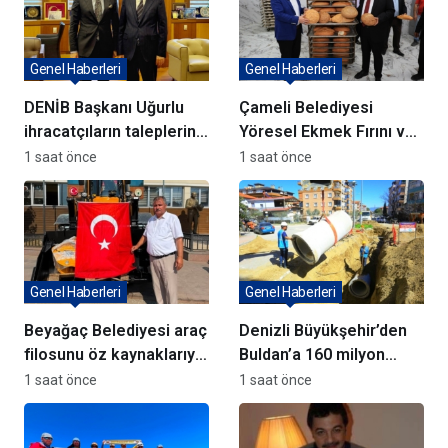
Genel Haberleri
Genel Haberleri
DENİB Başkanı Uğurlu
Çameli Belediyesi
ihracatçıların taleplerini
Yöresel Ekmek Fırını ve
Bakan Yardımcısı Ağar’a
yatırımlar açıldı
1 saat önce
1 saat önce
aktardı
Genel Haberleri
Genel Haberleri
Beyağaç Belediyesi araç
Denizli Büyükşehir’den
filosunu öz kaynaklarıyla
Buldan’a 160 milyon
güçlendiriyor
TL’lik dev yatırım
1 saat önce
1 saat önce
hamlesi