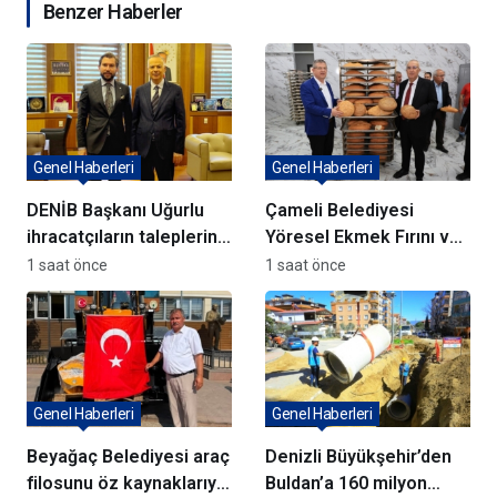
Benzer Haberler
Genel Haberleri
Genel Haberleri
DENİB Başkanı Uğurlu
Çameli Belediyesi
ihracatçıların taleplerini
Yöresel Ekmek Fırını ve
Bakan Yardımcısı Ağar’a
yatırımlar açıldı
1 saat önce
1 saat önce
aktardı
Genel Haberleri
Genel Haberleri
Beyağaç Belediyesi araç
Denizli Büyükşehir’den
filosunu öz kaynaklarıyla
Buldan’a 160 milyon