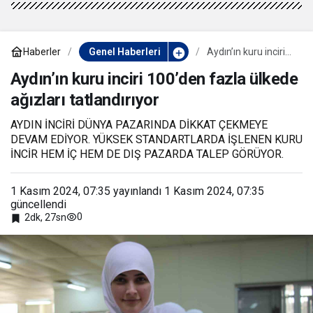
Haberler
Genel Haberleri
Aydın’ın kuru inciri
100’den fazla
ülkede ağızları
Aydın’ın kuru inciri 100’den fazla ülkede
tatlandırıyor
ağızları tatlandırıyor
AYDIN İNCİRİ DÜNYA PAZARINDA DİKKAT ÇEKMEYE
DEVAM EDİYOR. YÜKSEK STANDARTLARDA İŞLENEN KURU
İNCİR HEM İÇ HEM DE DIŞ PAZARDA TALEP GÖRÜYOR.
1 Kasım 2024, 07:35
yayınlandı
1 Kasım 2024, 07:35
güncellendi
0
2dk, 27sn