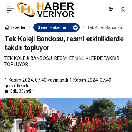
Aydın’ın kuru inciri
0
Paylaş
100’den fazla ülkede
Haberler
Genel Haberleri
Tek Koleji Bandosu,
resmi etkinliklerde
takdir topluyor
Tek Koleji Bandosu, resmi etkinliklerde
ağızları tatlandırıyor
takdir topluyor
TEK KOLEJİ BANDOSU, RESMİ ETKİNLİKLERDE TAKDİR
TOPLUYOR
1 Kasım 2024, 07:40
yayınlandı
1 Kasım 2024, 07:40
güncellendi
0
0dk, 39sn