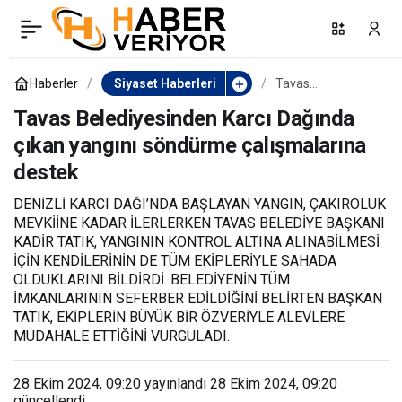
Başkan Çelik,
0
Paylaş
Bozkurtluları Cumhuriyet
Haberler
Siyaset Haberleri
Tavas
Belediyesinden
Karcı Dağında
Tavas Belediyesinden Karcı Dağında
coşkusuna davet etti
çıkan yangını
çıkan yangını söndürme çalışmalarına
söndürme
çalışmalarına
destek
destek
DENİZLİ KARCI DAĞI’NDA BAŞLAYAN YANGIN, ÇAKIROLUK
MEVKİİNE KADAR İLERLERKEN TAVAS BELEDİYE BAŞKANI
KADİR TATIK, YANGININ KONTROL ALTINA ALINABİLMESİ
İÇİN KENDİLERİNİN DE TÜM EKİPLERİYLE SAHADA
OLDUKLARINI BİLDİRDİ. BELEDİYENİN TÜM
İMKANLARININ SEFERBER EDİLDİĞİNİ BELİRTEN BAŞKAN
TATIK, EKİPLERİN BÜYÜK BİR ÖZVERİYLE ALEVLERE
MÜDAHALE ETTİĞİNİ VURGULADI.
28 Ekim 2024, 09:20
yayınlandı
28 Ekim 2024, 09:20
güncellendi