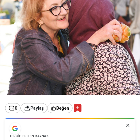
0
Paylaş
Beğen
TERCIH EDILEN KAYNAK