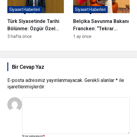
Siyaset Haberleri
Siyaset Haberleri
Türk Siyasetinde Tarihi
Belçika Savunma Bakanı
Bölünme: Özgür Özel
Francken: “Tekrar
“Yeni Partimizi
merhaba benim güzel
3 hafta önce
1 ay önce
Kuruyoruz” Diyerek
Türkiye’m”
CHP’ye Veda Etti!
Bir Cevap Yaz
E-posta adresiniz yayınlanmayacak.
Gerekli alanlar
*
ile
işaretlenmişlerdir
Yorumunuz
*