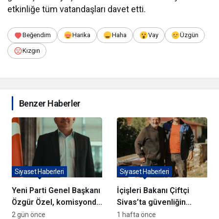
etkinliğe tüm vatandaşları davet etti.
Beğendim
Harika
Haha
Vay
Üzgün
Kızgın
Benzer Haberler
Siyaset Haberleri
Siyaset Haberleri
Yeni Parti Genel Başkanı
İçişleri Bakanı Çiftçi
Özgür Özel, komisyonda
Sivas’ta güvenliğin
sözlerini duyuracak
kalkınma için şart
2 gün önce
1 hafta önce