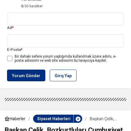
0
/30 karakter
Ad
*
E-Posta
*
Bir dahaki sefere yorum yaptığımda kullanılmak üzere adımı, e-
posta adresimi ve web site adresimi bu tarayıcıya kaydet.
Yorum Gönder
Giriş Yap
Haberler
Siyaset Haberleri
Başkan Çelik,
Bozkurtluları
Cumhuriyet
Başkan Çelik, Bozkurtluları Cumhuriyet