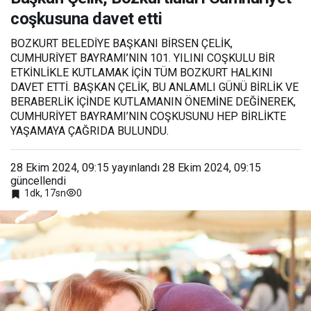
coşkusuna davet
coşkusuna davet etti
etti
BOZKURT BELEDİYE BAŞKANI BİRSEN ÇELİK,
CUMHURİYET BAYRAMI’NIN 101. YILINI COŞKULU BİR
ETKİNLİKLE KUTLAMAK İÇİN TÜM BOZKURT HALKINI
DAVET ETTİ. BAŞKAN ÇELİK, BU ANLAMLI GÜNÜ BİRLİK VE
BERABERLİK İÇİNDE KUTLAMANIN ÖNEMİNE DEĞİNEREK,
CUMHURİYET BAYRAMI’NIN COŞKUSUNU HEP BİRLİKTE
YAŞAMAYA ÇAĞRIDA BULUNDU.
28 Ekim 2024, 09:15
yayınlandı
28 Ekim 2024, 09:15
güncellendi
0
1dk, 17sn