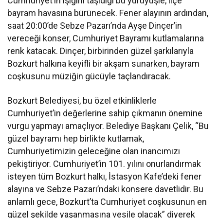
Cumhuriyet’in ışığını taşıdığı bu yürüyüşle, ilçe
bayram havasına bürünecek. Fener alayının ardından,
saat 20:00’de Sebze Pazarı’nda Ayşe Dinçer’in
vereceği konser, Cumhuriyet Bayramı kutlamalarına
renk katacak. Dinçer, birbirinden güzel şarkılarıyla
Bozkurt halkına keyifli bir akşam sunarken, bayram
coşkusunu müziğin gücüyle taçlandıracak.
Bozkurt Belediyesi, bu özel etkinliklerle
Cumhuriyet’in değerlerine sahip çıkmanın önemine
vurgu yapmayı amaçlıyor. Belediye Başkanı Çelik, “Bu
güzel bayramı hep birlikte kutlamak,
Cumhuriyetimizin geleceğine olan inancımızı
pekiştiriyor. Cumhuriyet’in 101. yılını onurlandırmak
isteyen tüm Bozkurt halkı, İstasyon Kafe’deki fener
alayına ve Sebze Pazarı’ndaki konsere davetlidir. Bu
anlamlı gece, Bozkurt’ta Cumhuriyet coşkusunun en
güzel şekilde yaşanmasına vesile olacak” diyerek