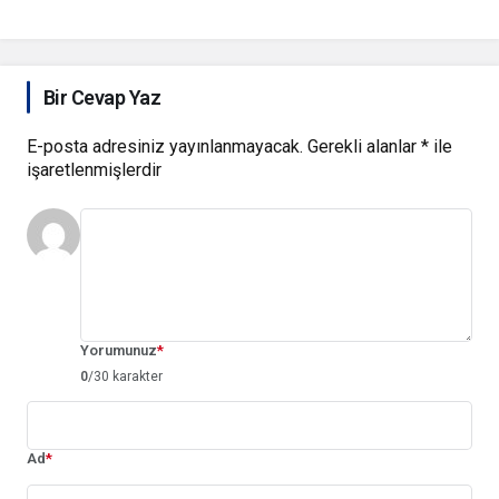
Kuruyoruz” Diyerek
Türkiye’m”
CHP’ye Veda Etti!
Bir Cevap Yaz
E-posta adresiniz yayınlanmayacak.
Gerekli alanlar
*
ile
işaretlenmişlerdir
Yorumunuz
*
0
/30 karakter
Ad
*