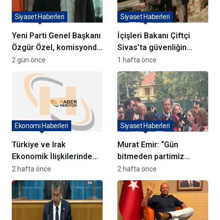
Siyaset Haberleri
Siyaset Haberleri
Yeni Parti Genel Başkanı
İçişleri Bakanı Çiftçi
Özgür Özel, komisyonda
Sivas’ta güvenliğin
sözlerini duyuracak
kalkınma için şart
2 gün önce
1 hafta önce
olduğunu vurguladı
Ekonomi Haberleri
Siyaset Haberleri
Türkiye ve Irak
Murat Emir: “Gün
Ekonomik İlişkilerinde
bitmeden partimiz
Kalkınma Yolu Projesi
hukuken kurulmuş
2 hafta önce
2 hafta önce
Vurgusu
olacak”