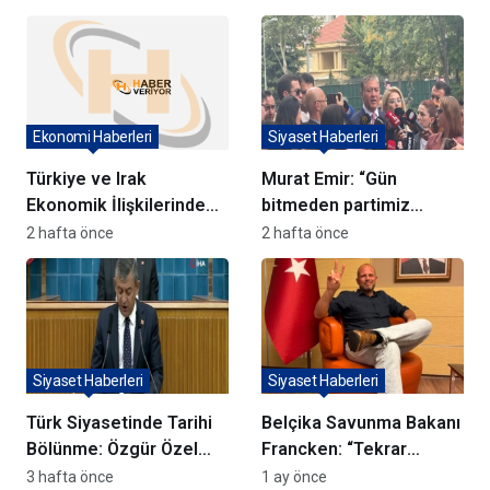
olduğunu vurguladı
Ekonomi Haberleri
Siyaset Haberleri
Türkiye ve Irak
Murat Emir: “Gün
Ekonomik İlişkilerinde
bitmeden partimiz
Kalkınma Yolu Projesi
hukuken kurulmuş
2 hafta önce
2 hafta önce
Vurgusu
olacak”
Siyaset Haberleri
Siyaset Haberleri
Türk Siyasetinde Tarihi
Belçika Savunma Bakanı
Bölünme: Özgür Özel
Francken: “Tekrar
“Yeni Partimizi
merhaba benim güzel
3 hafta önce
1 ay önce