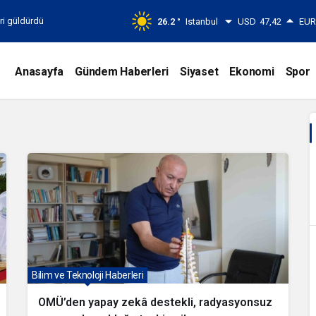
eri güldürdü
26.2 °
Istanbul
USD
47,42
EU
Anasayfa
Gündem Haberleri
Siyaset
Ekonomi
Spor
Bilim ve Teknoloji Haberleri
OMÜ’den yapay zekâ destekli, radyasyonsuz