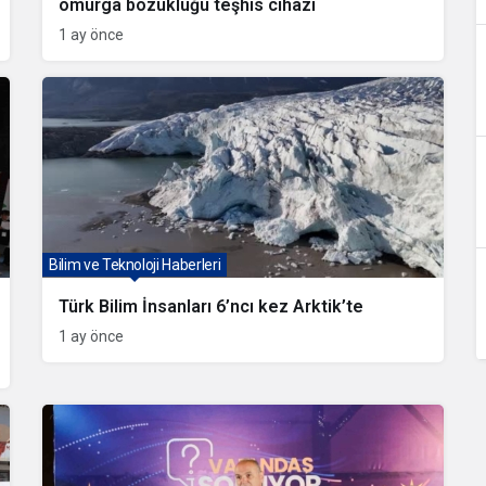
omurga bozukluğu teşhis cihazı
1 ay önce
Bilim ve Teknoloji Haberleri
Türk Bilim İnsanları 6’ncı kez Arktik’te
1 ay önce