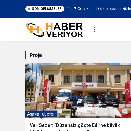
11:17
Çocukların bisiklet sevinci yüzl
SON GELIŞMELER
Proje
Haberleri
Proje
Asayiş Haberleri
Vali Sezer: “Düzensiz göçte Edirne büyük