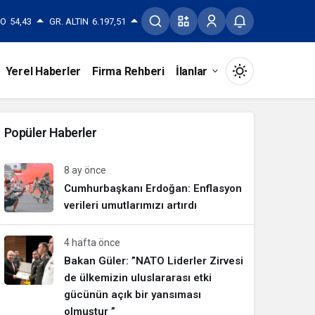
RO
54,43
GR. ALTIN
6.197,51
Yerel Haberler
Firma Rehberi
İlanlar
Mod
değiştir
Popüler Haberler
8 ay önce
Gündüz Modu
Cumhurbaşkanı Erdoğan: Enflasyon
Gündüz modunu seçin.
verileri umutlarımızı artırdı
Gece Modu
4 hafta önce
Gece modunu seçin.
Bakan Güler: ”NATO Liderler Zirvesi
de ülkemizin uluslararası etki
gücünün açık bir yansıması
Sistem Modu
Sistem modunu seçin.
olmuştur ”