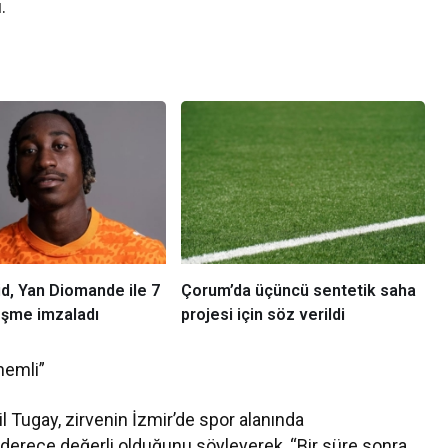
.
d, Yan Diomande ile 7
Çorum’da üçüncü sentetik saha
leşme imzaladı
projesi için söz verildi
nemli”
 Tugay, zirvenin İzmir’de spor alanında
 derece değerli olduğunu söyleyerek, “Bir süre sonra