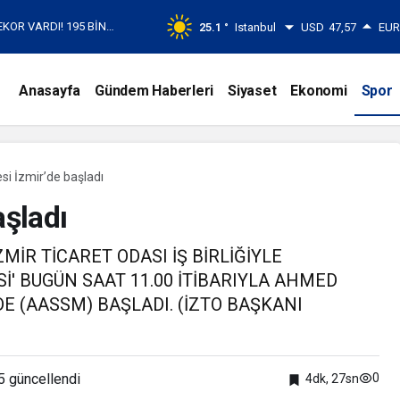
EKOR VARDI! 195 BİN
25.1 °
Istanbul
USD
47,57
EU
Anasayfa
Gündem Haberleri
Siyaset
Ekonomi
Spor
si İzmir’de başladı
aşladı
MİR TİCARET ODASI İŞ BİRLİĞİYLE
İ' BUGÜN SAAT 11.00 İTİBARIYLA AHMED
 (AASSM) BAŞLADI. (İZTO BAŞKANI
5
güncellendi
0
4dk, 27sn