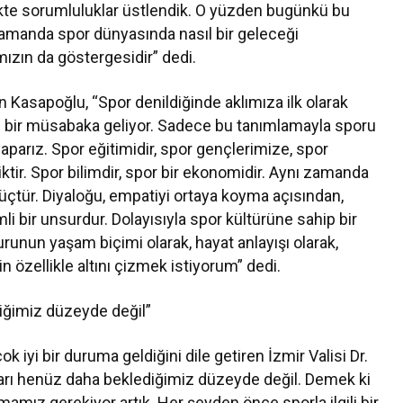
likte sorumluluklar üstlendik. O yüzden bugünkü bu
nı zamanda spor dünyasında nasıl bir geleceği
mızın da göstergesidir” dedi.
Kasapoğlu, “Spor denildiğinde aklımıza ilk olarak
a ve bir müsabaka geliyor. Sadece bu tanımlamayla sporu
parız. Spor eğitimidir, spor gençlerimize, spor
iktir. Spor bilimdir, spor bir ekonomidir. Aynı zamanda
r güçtür. Diyaloğu, empatiyi ortaya koyma açısından,
 bir unsurdur. Dolayısıyla spor kültürüne sahip bir
runun yaşam biçimi olarak, hayat anlayışı olarak,
n özellikle altını çizmek istiyorum” dedi.
diğimiz düzeyde değil”
 iyi bir duruma geldiğini dile getiren İzmir Valisi Dr.
arı henüz daha beklediğimiz düzeyde değil. Demek ki
mamız gerekiyor artık. Her şeyden önce sporla ilgili bir