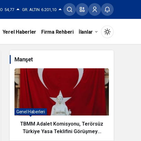
RO
54,77
GR. ALTIN
6.201,10
Yerel Haberler
Firma Rehberi
İlanlar
Mod
değiştir
Manşet
Gündüz Modu
Gündüz modunu seçin.
Gece Modu
Genel Haberleri
Magazin Ha
Gece modunu seçin.
TBMM Adalet Komisyonu, Terörsüz
KAYSER
Türkiye Yasa Teklifini Görüşmeye
Sistem Modu
Sistem modunu seçin.
Başladı