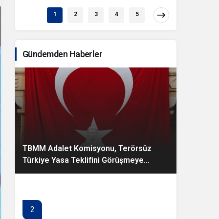
1
2
3
4
5
Gündemden Haberler
TBMM Adalet Komisyonu, Terörsüz
Türkiye Yasa Teklifini Görüşmeye
Başladı
2