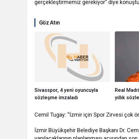
gerçekleştirmemiz gerekiyor” diye konuştu
Göz Atın
Sivasspor, 4 yeni oyuncuyla
Real Madri
sözleşme imzaladı
yıllık söz
Cemil Tugay: “İzmir için Spor Zirvesi çok ö
İzmir Büyükşehir Belediye Başkanı Dr. Cemil
yapılacaklarının planlanması açısından son