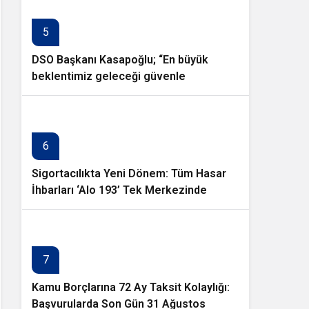
5
DSO Başkanı Kasapoğlu; “En büyük
beklentimiz geleceği güvenle
planlayabileceğimiz istikrarlı bir yatırım
ortamıdır”
6
Sigortacılıkta Yeni Dönem: Tüm Hasar
İhbarları ‘Alo 193’ Tek Merkezinde
Toplanıyor
7
Kamu Borçlarına 72 Ay Taksit Kolaylığı:
Başvurularda Son Gün 31 Ağustos