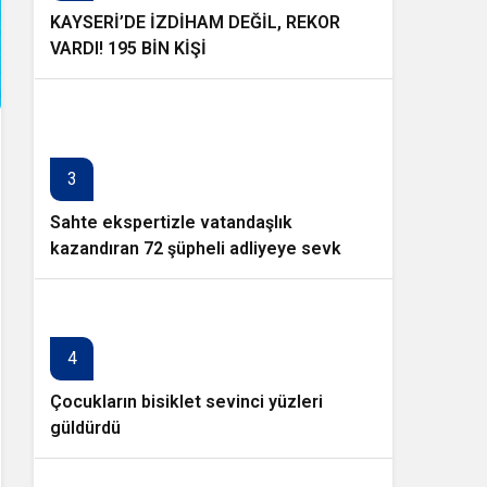
KAYSERİ’DE İZDİHAM DEĞİL, REKOR
VARDI! 195 BİN KİŞİ
3
Sahte ekspertizle vatandaşlık
kazandıran 72 şüpheli adliyeye sevk
edildi
4
Çocukların bisiklet sevinci yüzleri
güldürdü