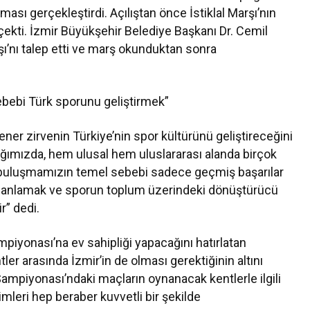
ması gerçekleştirdi. Açılıştan önce İstiklal Marşı’nın
ekti. İzmir Büyükşehir Belediye Başkanı Dr. Cemil
ı’nı talep etti ve marş okunduktan sonra
.
ebi Türk sporunu geliştirmek”
r zirvenin Türkiye’nin spor kültürünü geliştireceğini
tığımızda, hem ulusal hem uluslararası alanda birçok
 buluşmamızın temel sebebi sadece geçmiş başarılar
 planlamak ve sporun toplum üzerindeki dönüştürücü
” dedi.
mpiyonası’na ev sahipliği yapacağını hatırlatan
er arasında İzmir’in de olması gerektiğinin altını
ampiyonası’ndaki maçların oynanacak kentlerle ilgili
imleri hep beraber kuvvetli bir şekilde