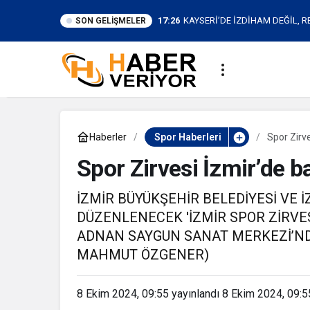
17:26
KAYSERİ’DE İZDİHAM DEĞİL, R
SON GELIŞMELER
KİŞİ
Haberler
Spor Haberleri
Spor Zirve
Spor Zirvesi İzmir’de b
İZMİR BÜYÜKŞEHİR BELEDİYESİ VE İZ
DÜZENLENECEK 'İZMİR SPOR ZİRVES
ADNAN SAYGUN SANAT MERKEZİ’NDE
MAHMUT ÖZGENER)
8 Ekim 2024, 09:55
yayınlandı
8 Ekim 2024, 09:5