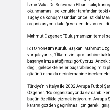
İzmir Valisi Dr. Süleyman Elban açılış konuş
okunmaması ise konuklar tarafından tepki ç
Tugay da konuşmasından önce İstiklal Marş
organizasyona kaldığı yerden devam edildi
Mahmut Özgener: “Buluşmamızın temel seb
İZTO Yönetim Kurulu Başkanı Mahmut Özgene
vurgulayarak, “Ülkemizin spor tarihine bak
başarıya imza attığımızı görüyoruz. Ancak
değil, gelecekte neler başarabileceğimizi
gücünü daha da derinlemesine incelemektir
Türkiye’nin İtalya ile 2032 Avrupa Futbol Şa
Özgener, “Bu organizasyonda ev sahibi kentl
bugün özellikle çizmek istiyorum. Avrupa Ş
kararın gözden geçirilmesi için gerekli giriş