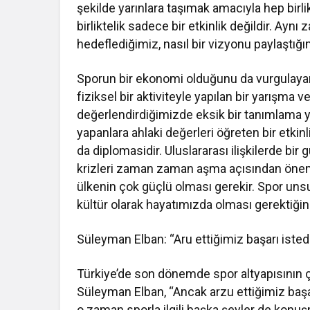
şekilde yarınlara taşımak amacıyla hep bir
birliktelik sadece bir etkinlik değildir. Ay
hedeflediğimiz, nasıl bir vizyonu paylaştığı
Sporun bir ekonomi olduğunu da vurgulayan 
fiziksel bir aktiviteyle yapılan bir yarışm
değerlendirdiğimizde eksik bir tanımlama ya
yapanlara ahlaki değerleri öğreten bir etkinl
da diplomasidir. Uluslararası ilişkilerde bi
krizleri zaman zaman aşma açısından önemli
ülkenin çok güçlü olması gerekir. Spor unsu
kültür olarak hayatımızda olması gerektiğini
Süleyman Elban: “Aru ettiğimiz başarı iste
Türkiye’de son dönemde spor altyapısının çok
Süleyman Elban, “Ancak arzu ettiğimiz baş
o zaman sporla ilgili başka şeyler de konuş