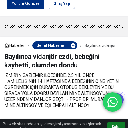
Yorum Gönder
Giriş Yap
Haberler
Genel Haberleri
Bayılınca vidanjör
ezdi, bebeğini
kaybetti, ölümden
Bayılınca vidanjör ezdi, bebeğini
döndü
kaybetti, ölümden döndü
İZMİR'İN GAZİEMİR İLÇESİNDE, 2,5 YIL ÖNCE
HAMİLELİĞİNİN 14 HAFTASINDA BEBEĞİNİN CİNSİYETİNİ
ÖĞRENMEK İÇİN DURAKTA OTOBÜS BEKLEYEN VE BU
SIRADA YOLA DOĞRU BAYILAN MİNE ALTINSOY'UN
ÜZERİNDEN VİDANJÖR GEÇTİ. - PROF. DR. MURAT AKSUN,
MİNE ALTINSOY VE EŞİ EMRAH ALTINSOY
16 Ekim 2024, 07:35
yayınlandı
16 Ekim 2024, 07:35
Bu web sitesinde en iyi deneyimi yaşamanızı sağlamak
güncellendi
Kabul