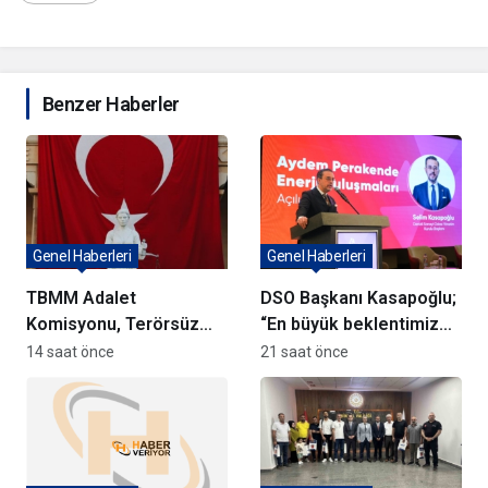
Benzer Haberler
Genel Haberleri
Genel Haberleri
TBMM Adalet
DSO Başkanı Kasapoğlu;
Komisyonu, Terörsüz
“En büyük beklentimiz
Türkiye Yasa Teklifini
geleceği güvenle
14 saat önce
21 saat önce
Görüşmeye Başladı
planlayabileceğimiz
istikrarlı bir yatırım
ortamıdır”