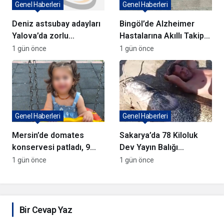
Genel Haberleri
Genel Haberleri
Deniz astsubay adayları
Bingöl’de Alzheimer
Yalova’da zorlu
Hastalarına Akıllı Takip
eğitimlerle hazırlanıyor
Cihazı Dağıtıldı
1 gün önce
1 gün önce
Genel Haberleri
Genel Haberleri
Mersin’de domates
Sakarya’da 78 Kiloluk
konservesi patladı, 9
Dev Yayın Balığı
aylık bebek yaralandı
Yakalandı
1 gün önce
1 gün önce
Bir Cevap Yaz