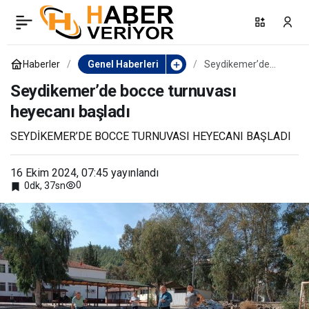
Bayılınca vidanjör ezdi,
0
Paylaş
bebeğini kaybetti,
Haberler
Genel Haberleri
Seydikemer’de
bocce turnuvası
heyecanı başladı
Seydikemer’de bocce turnuvası
ölümden döndü
heyecanı başladı
SEYDİKEMER’DE BOCCE TURNUVASI HEYECANI BAŞLADI
16 Ekim 2024, 07:45
yayınlandı
0
0dk, 37sn