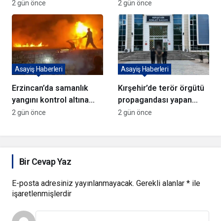
kurşun yağdırıp kaçtılar
kişi yakalandı
2 gün önce
2 gün önce
Asayiş Haberleri
Asayiş Haberleri
Erzincan’da samanlık
Kırşehir’de terör örgütü
yangını kontrol altına
propagandası yapan
alındı
şüpheli yakalandı
2 gün önce
2 gün önce
Bir Cevap Yaz
E-posta adresiniz yayınlanmayacak.
Gerekli alanlar
*
ile
işaretlenmişlerdir