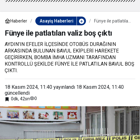
Haberler
Asayiş Haberleri
Fünye ile patlatılan
valiz boş çıktı
Fünye ile patlatılan valiz boş çıktı
AYDIN’IN EFELER İLÇESİNDE OTOBÜS DURAĞININ
ARKASINDA BULUNAN BAVUL EKİPLERİ HAREKETE
GEÇİRİRKEN, BOMBA İMHA UZMANI TARAFINDAN
KONTROLLÜ ŞEKİLDE FÜNYE İLE PATLATILAN BAVUL BOŞ
ÇIKTI.
18 Kasım 2024, 11:40
yayınlandı
18 Kasım 2024, 11:40
güncellendi
0
0dk, 42sn