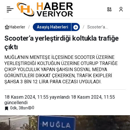
Fünye ile patlatılan valiz
0
Paylaş
boş çıktı
Haberler
Asayiş Haberleri
Scooter’a
yerleştirdiği
koltukla trafiğe
Scooter’a yerleştirdiği koltukla trafiğe
çıktı
çıktı
MUĞLA'NIN MENTEŞE İLÇESİNDE SCOOTER ÜZERİNE
YERLEŞTİRDİĞİ KOLTUĞUN ÜZERİNE OTURUP TRAFİĞE
ÇIKIP YOLCULUK YAPAN ŞAHSIN SOSYAL MEDYA
GÖRÜNTÜLERİ DİKKAT ÇEKERKEN, TRAFİK EKİPLERİ
ŞAHSA 3 BİN 12 LİRA PARA CEZASI UYGULADI.
18 Kasım 2024, 11:55
yayınlandı
18 Kasım 2024, 11:55
güncellendi
0
0dk, 38sn