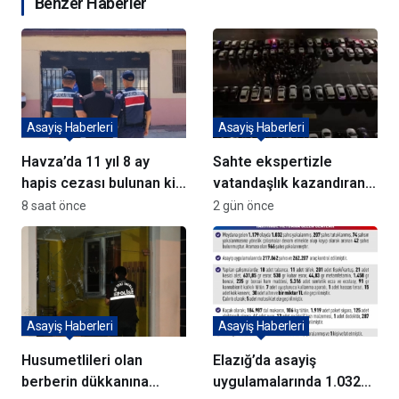
Benzer Haberler
Asayiş Haberleri
Asayiş Haberleri
Havza’da 11 yıl 8 ay
Sahte ekspertizle
hapis cezası bulunan kişi
vatandaşlık kazandıran
yakalandı
72 şüpheli adliyeye sevk
8 saat önce
2 gün önce
edildi
Asayiş Haberleri
Asayiş Haberleri
Husumetlileri olan
Elazığ’da asayiş
berberin dükkanına
uygulamalarında 1.032