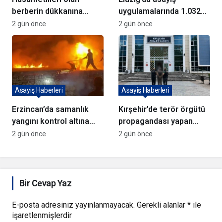
berberin dükkanına
uygulamalarında 1.032
kurşun yağdırıp kaçtılar
kişi yakalandı
2 gün önce
2 gün önce
Asayiş Haberleri
Asayiş Haberleri
Erzincan’da samanlık
Kırşehir’de terör örgütü
yangını kontrol altına
propagandası yapan
alındı
şüpheli yakalandı
2 gün önce
2 gün önce
Bir Cevap Yaz
E-posta adresiniz yayınlanmayacak.
Gerekli alanlar
*
ile
işaretlenmişlerdir