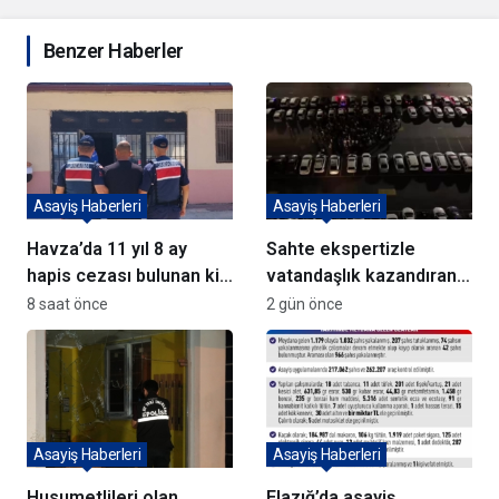
Benzer Haberler
Asayiş Haberleri
Asayiş Haberleri
Havza’da 11 yıl 8 ay
Sahte ekspertizle
hapis cezası bulunan kişi
vatandaşlık kazandıran
yakalandı
72 şüpheli adliyeye sevk
8 saat önce
2 gün önce
edildi
Asayiş Haberleri
Asayiş Haberleri
Husumetlileri olan
Elazığ’da asayiş