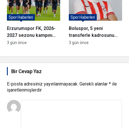
Spor Haberleri
Spor Haberleri
Erzurumspor FK, 2026-
Boluspor, 5 yeni
2027 sezonu kampını
transferle kadrosunu
tamamladı
güçlendirdi
3 gün önce
3 gün önce
Bir Cevap Yaz
E-posta adresiniz yayınlanmayacak.
Gerekli alanlar
*
ile
işaretlenmişlerdir