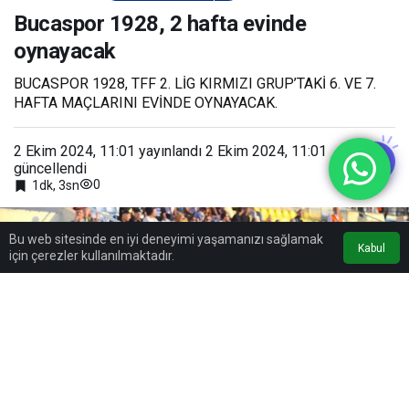
hafta evinde
oynayacak
Bucaspor 1928, 2 hafta evinde
oynayacak
BUCASPOR 1928, TFF 2. LİG KIRMIZI GRUP’TAKİ 6. VE 7.
HAFTA MAÇLARINI EVİNDE OYNAYACAK.
2 Ekim 2024, 11:01
yayınlandı
2 Ekim 2024, 11:01
güncellendi
0
1dk, 3sn
Bu web sitesinde en iyi deneyimi yaşamanızı sağlamak
Kabul
için çerezler kullanılmaktadır.