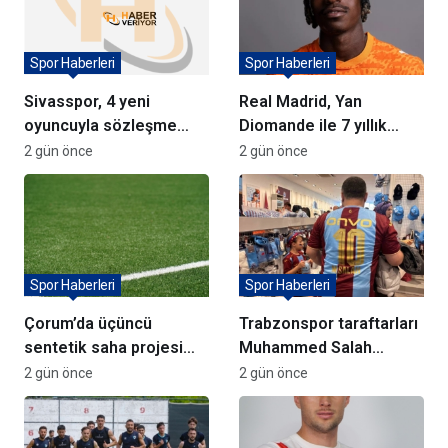
Spor Haberleri
Spor Haberleri
Sivasspor, 4 yeni
Real Madrid, Yan
oyuncuyla sözleşme
Diomande ile 7 yıllık
imzaladı
sözleşme imzaladı
2 gün önce
2 gün önce
Spor Haberleri
Spor Haberleri
Çorum’da üçüncü
Trabzonspor taraftarları
sentetik saha projesi
Muhammed Salah
için söz verildi
formalarına akın ediyor
2 gün önce
2 gün önce