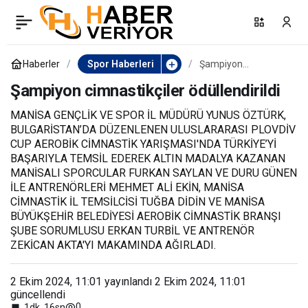
Bucaspor 1928, 2 hafta
0
Paylaş
evinde oynayacak
Haberler
Spor Haberleri
Şampiyon
cimnastikçiler
ödüllendirildi
Şampiyon cimnastikçiler ödüllendirildi
MANİSA GENÇLİK VE SPOR İL MÜDÜRÜ YUNUS ÖZTÜRK,
BULGARİSTAN’DA DÜZENLENEN ULUSLARARASI PLOVDİV
CUP AEROBİK CİMNASTİK YARIŞMASI'NDA TÜRKİYE’Yİ
BAŞARIYLA TEMSİL EDEREK ALTIN MADALYA KAZANAN
MANİSALI SPORCULAR FURKAN SAYLAN VE DURU GÜNEN
İLE ANTRENÖRLERİ MEHMET ALİ EKİN, MANİSA
CİMNASTİK İL TEMSİLCİSİ TUĞBA DİDİN VE MANİSA
BÜYÜKŞEHİR BELEDİYESİ AEROBİK CİMNASTİK BRANŞI
ŞUBE SORUMLUSU ERKAN TURBİL VE ANTRENÖR
ZEKİCAN AKTA'YI MAKAMINDA AĞIRLADI.
2 Ekim 2024, 11:01
yayınlandı
2 Ekim 2024, 11:01
güncellendi
0
1dk, 16sn