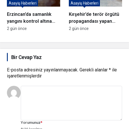
Asayiş Haberleri
Asayiş Haberleri
Erzincan’da samanlık
Kırşehir’de terör örgütü
yangını kontrol altına
propagandası yapan
alındı
şüpheli yakalandı
2 gün önce
2 gün önce
Bir Cevap Yaz
E-posta adresiniz yayınlanmayacak.
Gerekli alanlar
*
ile
işaretlenmişlerdir
Yorumunuz
*