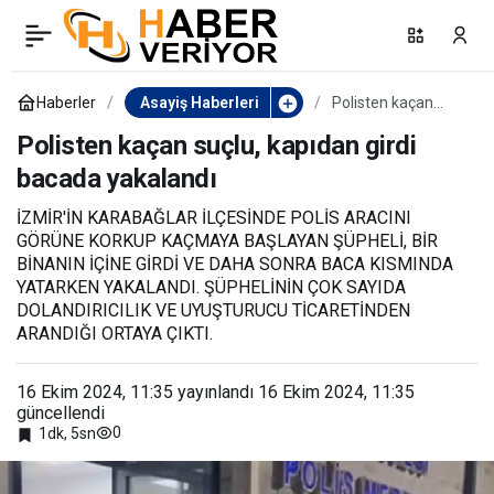
Nazilli’de otomobil
0
Paylaş
yangını
Haberler
Asayiş Haberleri
Polisten kaçan
suçlu, kapıdan girdi
bacada yakalandı
Polisten kaçan suçlu, kapıdan girdi
bacada yakalandı
İZMİR'İN KARABAĞLAR İLÇESİNDE POLİS ARACINI
GÖRÜNE KORKUP KAÇMAYA BAŞLAYAN ŞÜPHELİ, BİR
BİNANIN İÇİNE GİRDİ VE DAHA SONRA BACA KISMINDA
YATARKEN YAKALANDI. ŞÜPHELİNİN ÇOK SAYIDA
DOLANDIRICILIK VE UYUŞTURUCU TİCARETİNDEN
ARANDIĞI ORTAYA ÇIKTI.
16 Ekim 2024, 11:35
yayınlandı
16 Ekim 2024, 11:35
güncellendi
0
1dk, 5sn