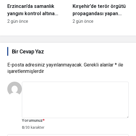
Erzincan’da samanlık
Kırşehir’de terör örgütü
yangını kontrol altına
propagandası yapan
alındı
şüpheli yakalandı
2 gün önce
2 gün önce
Bir Cevap Yaz
E-posta adresiniz yayınlanmayacak.
Gerekli alanlar
*
ile
işaretlenmişlerdir
Yorumunuz
*
0
/30 karakter