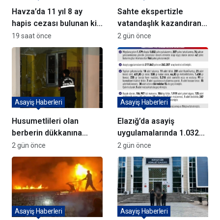
Havza’da 11 yıl 8 ay
Sahte ekspertizle
hapis cezası bulunan kişi
vatandaşlık kazandıran
yakalandı
72 şüpheli adliyeye sevk
19 saat önce
2 gün önce
edildi
Asayiş Haberleri
Asayiş Haberleri
Husumetlileri olan
Elazığ’da asayiş
berberin dükkanına
uygulamalarında 1.032
kurşun yağdırıp kaçtılar
kişi yakalandı
2 gün önce
2 gün önce
Asayiş Haberleri
Asayiş Haberleri