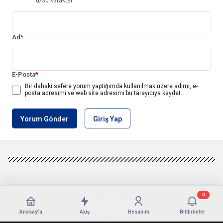
0
/30 karakter
Ad
*
E-Posta
*
Bir dahaki sefere yorum yaptığımda kullanılmak üzere adımı, e-
posta adresimi ve web site adresimi bu tarayıcıya kaydet.
Yorum Gönder
Giriş Yap
0
Anasayfa
Akış
Hesabım
Bildirimler