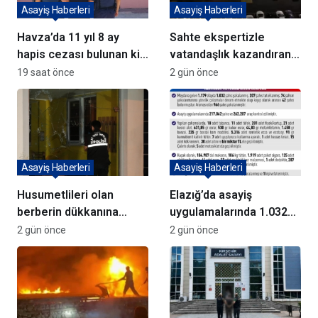
Asayiş Haberleri
Asayiş Haberleri
Havza’da 11 yıl 8 ay
Sahte ekspertizle
hapis cezası bulunan kişi
vatandaşlık kazandıran
yakalandı
72 şüpheli adliyeye sevk
19 saat önce
2 gün önce
edildi
Asayiş Haberleri
Asayiş Haberleri
Husumetlileri olan
Elazığ’da asayiş
berberin dükkanına
uygulamalarında 1.032
kurşun yağdırıp kaçtılar
kişi yakalandı
2 gün önce
2 gün önce