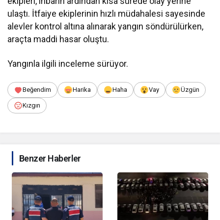
ekipleri, ihbarın ardından kısa sürede olay yerine
ulaştı. İtfaiye ekiplerinin hızlı müdahalesi sayesinde
alevler kontrol altına alınarak yangın söndürülürken,
araçta maddi hasar oluştu.
Yangınla ilgili inceleme sürüyor.
Beğendim
Harika
Haha
Vay
Üzgün
Kızgın
Benzer Haberler