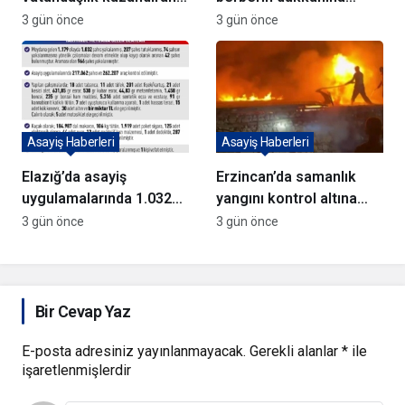
72 şüpheli adliyeye sevk
kurşun yağdırıp kaçtılar
3 gün önce
3 gün önce
edildi
Asayiş Haberleri
Asayiş Haberleri
Elazığ’da asayiş
Erzincan’da samanlık
uygulamalarında 1.032
yangını kontrol altına
kişi yakalandı
alındı
3 gün önce
3 gün önce
Bir Cevap Yaz
E-posta adresiniz yayınlanmayacak.
Gerekli alanlar
*
ile
işaretlenmişlerdir