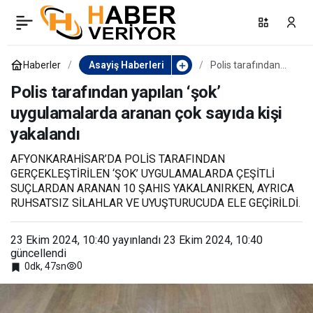
Uyuşturucu madde ve
0
Paylaş
haplarla yakalanan
Haberler
Asayiş Haberleri
Polis tarafından
yapılan ‘şok’
uygulamalarda
Polis tarafından yapılan ‘şok’
şüpheli tutuklandı
aranan çok sayıda
uygulamalarda aranan çok sayıda kişi
kişi yakalandı
yakalandı
AFYONKARAHİSAR’DA POLİS TARAFINDAN
GERÇEKLEŞTİRİLEN ‘ŞOK’ UYGULAMALARDA ÇEŞİTLİ
SUÇLARDAN ARANAN 10 ŞAHIS YAKALANIRKEN, AYRICA
RUHSATSIZ SİLAHLAR VE UYUŞTURUCUDA ELE GEÇİRİLDİ.
23 Ekim 2024, 10:40
yayınlandı
23 Ekim 2024, 10:40
güncellendi
0
0dk, 47sn