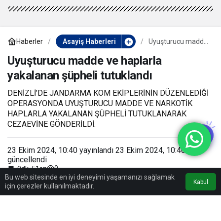
Haberler
Asayiş Haberleri
Uyuşturucu madde
ve haplarla
yakalanan şüpheli
Uyuşturucu madde ve haplarla
tutuklandı
yakalanan şüpheli tutuklandı
DENİZLİ’DE JANDARMA KOM EKİPLERİNİN DÜZENLEDİĞİ
OPERASYONDA UYUŞTURUCU MADDE VE NARKOTİK
HAPLARLA YAKALANAN ŞÜPHELİ TUTUKLANARAK
CEZAEVİNE GÖNDERİLDİ.
23 Ekim 2024, 10:40
yayınlandı
23 Ekim 2024, 10:40
güncellendi
0
0dk, 51sn
Bu web sitesinde en iyi deneyimi yaşamanızı sağlamak
Kabul
için çerezler kullanılmaktadır.