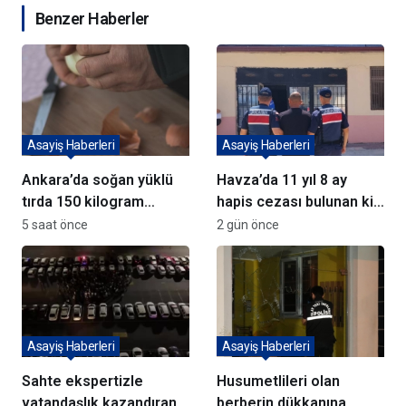
Benzer Haberler
Asayiş Haberleri
Asayiş Haberleri
Ankara’da soğan yüklü
Havza’da 11 yıl 8 ay
tırda 150 kilogram
hapis cezası bulunan kişi
metamfetamin ele
yakalandı
5 saat önce
2 gün önce
geçirildi
Asayiş Haberleri
Asayiş Haberleri
Sahte ekspertizle
Husumetlileri olan
vatandaşlık kazandıran
berberin dükkanına