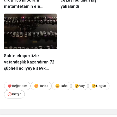
tırda 150 kilogram
cezası bulunan kişi
metamfetamin ele
yakalandı
geçirildi
Sahte ekspertizle
vatandaşlık kazandıran 72
şüpheli adliyeye sevk
edildi
Beğendim
Harika
Haha
Vay
Üzgün
Kızgın