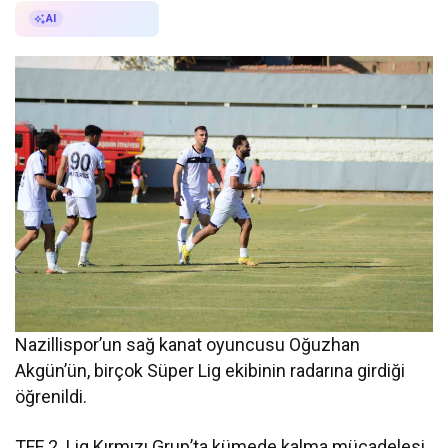
AI ile Özetle
AI
Nazillispor’un sağ kanat oyuncusu Oğuzhan
Akgün’ün, birçok Süper Lig ekibinin radarına girdiği
öğrenildi.
TFF 2. Lig Kırmızı Grup’ta kümede kalma mücadelesi