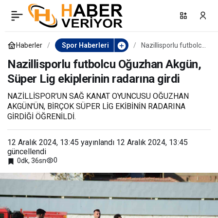
Manisa FK yönetimi istifa
0
Paylaş
etti
Haberler
Spor Haberleri
Nazillisporlu futbolcu
Oğuzhan Akgün,
Süper Lig ekiplerinin
Nazillisporlu futbolcu Oğuzhan Akgün,
radarına girdi
Süper Lig ekiplerinin radarına girdi
NAZİLLİSPOR’UN SAĞ KANAT OYUNCUSU OĞUZHAN
AKGÜN'ÜN, BİRÇOK SÜPER LİG EKİBİNİN RADARINA
GİRDİĞİ ÖĞRENİLDİ.
12 Aralık 2024, 13:45
yayınlandı
12 Aralık 2024, 13:45
güncellendi
0
0dk, 36sn