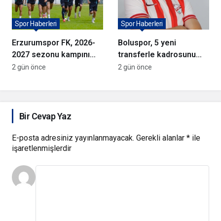
Spor Haberleri
Spor Haberleri
Erzurumspor FK, 2026-
Boluspor, 5 yeni
2027 sezonu kampını
transferle kadrosunu
tamamladı
güçlendirdi
2 gün önce
2 gün önce
Bir Cevap Yaz
E-posta adresiniz yayınlanmayacak.
Gerekli alanlar
*
ile
işaretlenmişlerdir