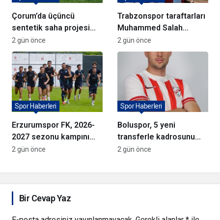
Çorum’da üçüncü
Trabzonspor taraftarları
sentetik saha projesi
Muhammed Salah
için söz verildi
formalarına akın ediyor
2 gün önce
2 gün önce
Spor Haberleri
Spor Haberleri
Erzurumspor FK, 2026-
Boluspor, 5 yeni
2027 sezonu kampını
transferle kadrosunu
tamamladı
güçlendirdi
2 gün önce
2 gün önce
Bir Cevap Yaz
E-posta adresiniz yayınlanmayacak.
Gerekli alanlar
*
ile