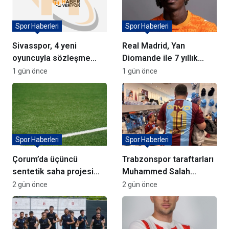
Spor Haberleri
Spor Haberleri
Sivasspor, 4 yeni
Real Madrid, Yan
oyuncuyla sözleşme
Diomande ile 7 yıllık
imzaladı
sözleşme imzaladı
1 gün önce
1 gün önce
Spor Haberleri
Spor Haberleri
Çorum’da üçüncü
Trabzonspor taraftarları
sentetik saha projesi
Muhammed Salah
için söz verildi
formalarına akın ediyor
2 gün önce
2 gün önce