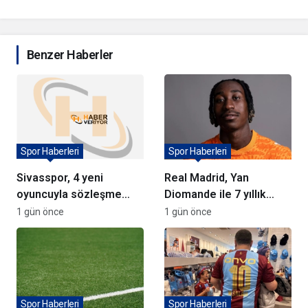
Benzer Haberler
Spor Haberleri
Spor Haberleri
Sivasspor, 4 yeni
Real Madrid, Yan
oyuncuyla sözleşme
Diomande ile 7 yıllık
imzaladı
sözleşme imzaladı
1 gün önce
1 gün önce
Spor Haberleri
Spor Haberleri