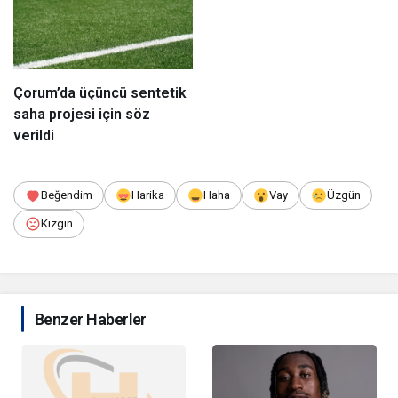
Çorum’da üçüncü sentetik
saha projesi için söz
verildi
Beğendim
Harika
Haha
Vay
Üzgün
Kızgın
Benzer Haberler