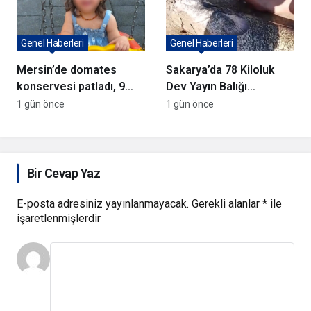
Genel Haberleri
Genel Haberleri
Mersin’de domates
Sakarya’da 78 Kiloluk
konservesi patladı, 9
Dev Yayın Balığı
aylık bebek yaralandı
Yakalandı
1 gün önce
1 gün önce
Bir Cevap Yaz
E-posta adresiniz yayınlanmayacak.
Gerekli alanlar
*
ile
işaretlenmişlerdir