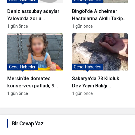
Deniz astsubay adayları
Bingöl’de Alzheimer
Yalova’da zorlu
Hastalarına Akıllı Takip
eğitimlerle hazırlanıyor
Cihazı Dağıtıldı
1 gün önce
1 gün önce
Genel Haberleri
Genel Haberleri
Mersin’de domates
Sakarya’da 78 Kiloluk
konservesi patladı, 9
Dev Yayın Balığı
aylık bebek yaralandı
Yakalandı
1 gün önce
1 gün önce
Bir Cevap Yaz