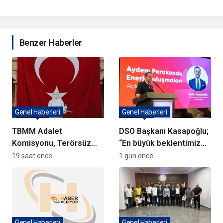
Benzer Haberler
Genel Haberleri
Genel Haberleri
TBMM Adalet
DSO Başkanı Kasapoğlu;
Komisyonu, Terörsüz
“En büyük beklentimiz
Türkiye Yasa Teklifini
geleceği güvenle
19 saat önce
1 gün önce
Görüşmeye Başladı
planlayabileceğimiz
istikrarlı bir yatırım
ortamıdır”
Genel Haberleri
Genel Haberleri