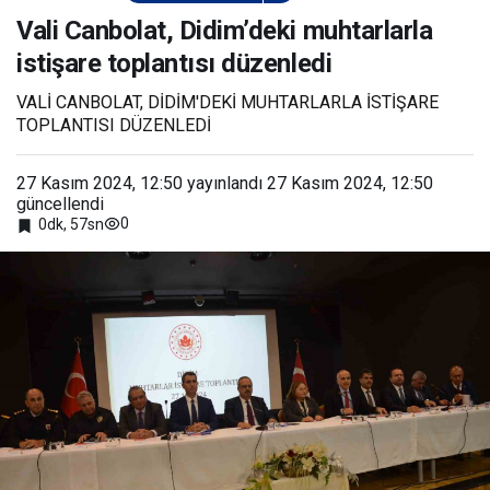
Didim’deki
muhtarlarla istişare
Vali Canbolat, Didim’deki muhtarlarla
toplantısı düzenledi
istişare toplantısı düzenledi
VALİ CANBOLAT, DİDİM'DEKİ MUHTARLARLA İSTİŞARE
TOPLANTISI DÜZENLEDİ
27 Kasım 2024, 12:50
yayınlandı
27 Kasım 2024, 12:50
güncellendi
0
0dk, 57sn