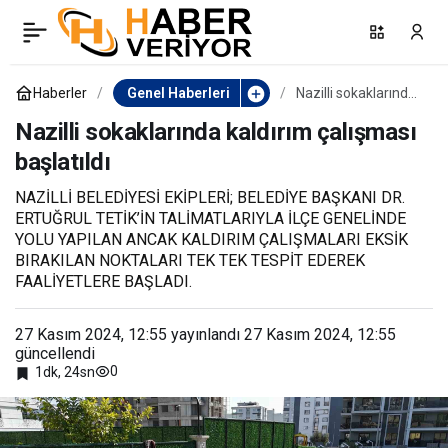
Vali Canbolat, Didim’deki
0
Paylaş
muhtarlarla istişare
Haberler
Genel Haberleri
Nazilli sokaklarında
kaldırım çalışması
başlatıldı
Nazilli sokaklarında kaldırım çalışması
toplantısı düzenledi
başlatıldı
NAZİLLİ BELEDİYESİ EKİPLERİ; BELEDİYE BAŞKANI DR.
ERTUĞRUL TETİK’İN TALİMATLARIYLA İLÇE GENELİNDE
YOLU YAPILAN ANCAK KALDIRIM ÇALIŞMALARI EKSİK
BIRAKILAN NOKTALARI TEK TEK TESPİT EDEREK
FAALİYETLERE BAŞLADI.
27 Kasım 2024, 12:55
yayınlandı
27 Kasım 2024, 12:55
güncellendi
0
1dk, 24sn