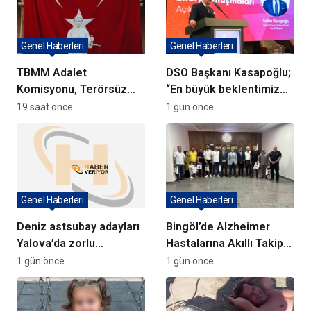
Genel Haberleri
Genel Haberleri
TBMM Adalet
DSO Başkanı Kasapoğlu;
Komisyonu, Terörsüz
“En büyük beklentimiz
Türkiye Yasa Teklifini
geleceği güvenle
19 saat önce
1 gün önce
Görüşmeye Başladı
planlayabileceğimiz
istikrarlı bir yatırım
ortamıdır”
Genel Haberleri
Genel Haberleri
Deniz astsubay adayları
Bingöl’de Alzheimer
Yalova’da zorlu
Hastalarına Akıllı Takip
eğitimlerle hazırlanıyor
Cihazı Dağıtıldı
1 gün önce
1 gün önce