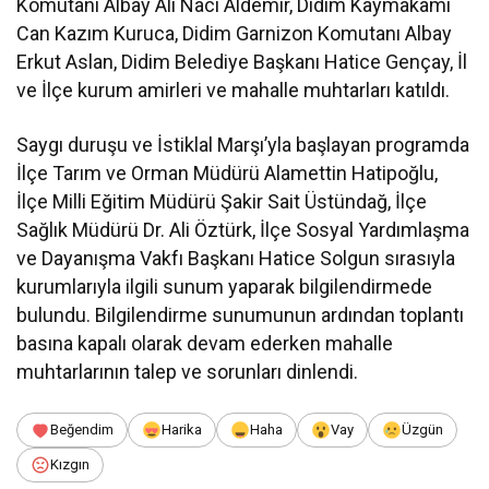
Komutanı Albay Ali Naci Aldemir, Didim Kaymakamı
Can Kazım Kuruca, Didim Garnizon Komutanı Albay
Erkut Aslan, Didim Belediye Başkanı Hatice Gençay, İl
ve İlçe kurum amirleri ve mahalle muhtarları katıldı.
Saygı duruşu ve İstiklal Marşı’yla başlayan programda
İlçe Tarım ve Orman Müdürü Alamettin Hatipoğlu,
İlçe Milli Eğitim Müdürü Şakir Sait Üstündağ, İlçe
Sağlık Müdürü Dr. Ali Öztürk, İlçe Sosyal Yardımlaşma
ve Dayanışma Vakfı Başkanı Hatice Solgun sırasıyla
kurumlarıyla ilgili sunum yaparak bilgilendirmede
bulundu. Bilgilendirme sunumunun ardından toplantı
basına kapalı olarak devam ederken mahalle
muhtarlarının talep ve sorunları dinlendi.
Beğendim
Harika
Haha
Vay
Üzgün
Kızgın