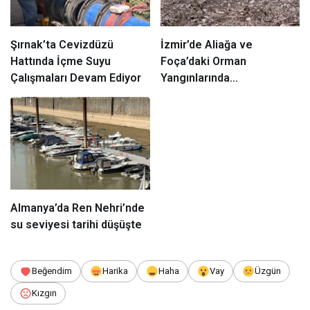
Şırnak’ta Cevizdüzü
İzmir
’de Aliağa ve
Hattında İçme Suyu
Foça’daki Orman
Çalışmaları Devam Ediyor
Yangınlarında
Ağaçlandırma Devam
Ediyor
Almanya’da Ren Nehri’nde
su seviyesi tarihi düşüşte
Beğendim
Harika
Haha
Vay
Üzgün
Kızgın