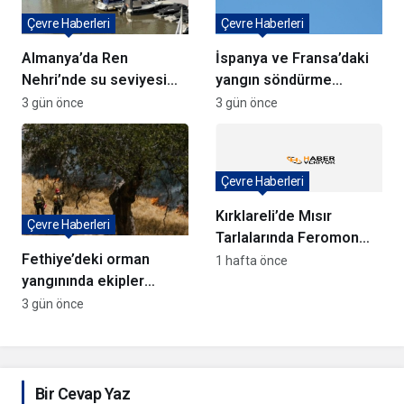
Çevre Haberleri
Çevre Haberleri
Almanya’da Ren
İspanya ve Fransa’daki
Nehri’nde su seviyesi
yangın söndürme
tarihi düşüşte
uçakları Türkiye’ye
3 gün önce
3 gün önce
döndü
Çevre Haberleri
Kırklareli’de Mısır
Çevre Haberleri
Tarlalarında Feromon
Fethiye’deki orman
Tuzaklarıyla Verim
1 hafta önce
yangınında ekipler
Koruma Çalışmaları
anında müdahale ediyor
3 gün önce
Bir Cevap Yaz