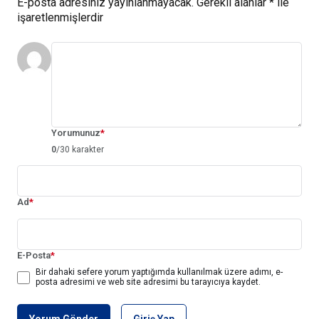
E-posta adresiniz yayınlanmayacak.
Gerekli alanlar
*
ile
işaretlenmişlerdir
Yorumunuz
*
0
/30 karakter
Ad
*
E-Posta
*
Bir dahaki sefere yorum yaptığımda kullanılmak üzere adımı, e-
posta adresimi ve web site adresimi bu tarayıcıya kaydet.
Yorum Gönder
Giriş Yap