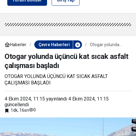
Haberler
Çevre Haberleri
Otogar yolunda
üçüncü kat sıcak
asfalt çalışması
Otogar yolunda üçüncü kat sıcak asfalt
başladı
çalışması başladı
OTOGAR YOLUNDA ÜÇÜNCÜ KAT SICAK ASFALT
ÇALIŞMASI BAŞLADI
4 Ekim 2024, 11:15
yayınlandı
4 Ekim 2024, 11:15
güncellendi
0
1dk, 16sn