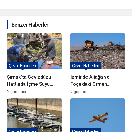
Benzer Haberler
Çevre Haberleri
Çevre Haberleri
Şırnak’ta Cevizdüzü
İzmir’de Aliağa ve
Hattında İçme Suyu
Foça’daki Orman
Çalışmaları Devam
Yangınlarında
2 gün önce
2 gün önce
Ediyor
Ağaçlandırma Devam
Ediyor
Çevre Haberleri
Çevre Haberleri