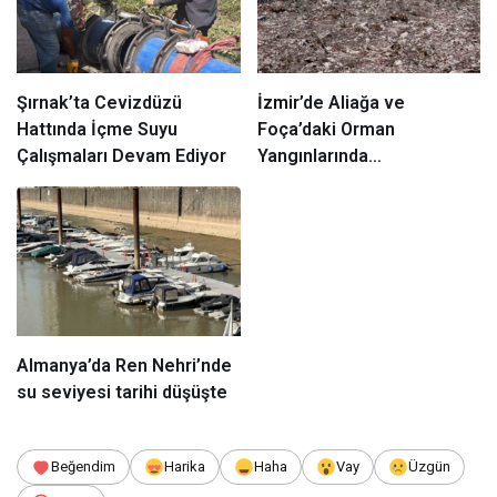
Şırnak’ta Cevizdüzü
İzmir
’de Aliağa ve
Hattında İçme Suyu
Foça’daki Orman
Çalışmaları Devam Ediyor
Yangınlarında
Ağaçlandırma Devam
Ediyor
Almanya’da Ren Nehri’nde
su seviyesi tarihi düşüşte
Beğendim
Harika
Haha
Vay
Üzgün