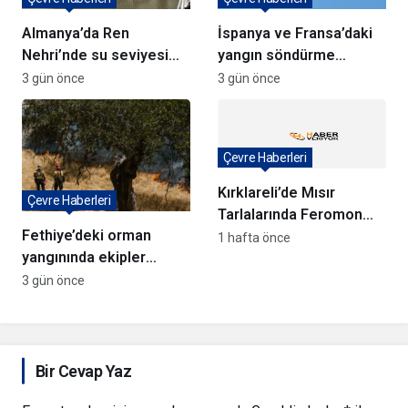
Almanya’da Ren
İspanya ve Fransa’daki
Nehri’nde su seviyesi
yangın söndürme
tarihi düşüşte
uçakları Türkiye’ye
3 gün önce
3 gün önce
döndü
Çevre Haberleri
Kırklareli’de Mısır
Çevre Haberleri
Tarlalarında Feromon
Fethiye’deki orman
Tuzaklarıyla Verim
1 hafta önce
yangınında ekipler
Koruma Çalışmaları
anında müdahale ediyor
3 gün önce
Bir Cevap Yaz