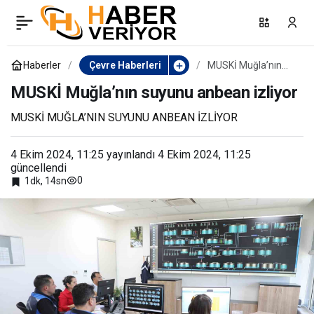
Otogar yolunda üçüncü
0
Paylaş
kat sıcak asfalt çalışması
Haberler
Çevre Haberleri
MUSKİ Muğla’nın
suyunu anbean
izliyor
MUSKİ Muğla’nın suyunu anbean izliyor
başladı
MUSKİ MUĞLA’NIN SUYUNU ANBEAN İZLİYOR
4 Ekim 2024, 11:25
yayınlandı
4 Ekim 2024, 11:25
güncellendi
0
1dk, 14sn