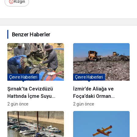
Kızgın
Benzer Haberler
Çevre Haberleri
Çevre Haberleri
Şırnak’ta Cevizdüzü
İzmir’de Aliağa ve
Hattında İçme Suyu
Foça’daki Orman
Çalışmaları Devam
Yangınlarında
2 gün önce
2 gün önce
Ediyor
Ağaçlandırma Devam
Ediyor