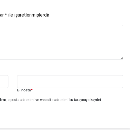
lar
*
ile işaretlenmişlerdir
E-Posta
*
ımı, e-posta adresimi ve web site adresimi bu tarayıcıya kaydet.