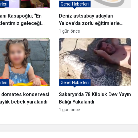
leri
Genel Haberleri
nı Kasapoğlu; “En
Deniz astsubay adayları
lentimiz geleceği
Yalova’da zorlu eğitimlerle
lanlayabileceğimiz
hazırlanıyor
1 gün önce
bir yatırım ortamıdır”
leri
Genel Haberleri
e domates konservesi
Sakarya’da 78 Kiloluk Dev Yayın
 aylık bebek yaralandı
Balığı Yakalandı
1 gün önce