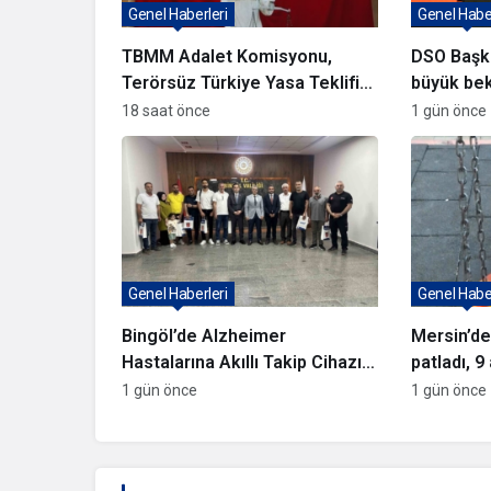
Genel Haberleri
Genel Haber
TBMM Adalet Komisyonu,
DSO Başka
Terörsüz Türkiye Yasa Teklifini
büyük bek
Görüşmeye Başladı
güvenle p
18 saat önce
1 gün önce
istikrarlı 
Genel Haberleri
Genel Haber
Bingöl’de Alzheimer
Mersin’d
Hastalarına Akıllı Takip Cihazı
patladı, 9
Dağıtıldı
1 gün önce
1 gün önce