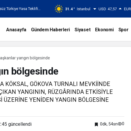
z Türkiye Yasa Teklifini
31.4 °
Istanbul
USD
47,57
EU
Anasayfa
Gündem Haberleri
Siyaset
Ekonomi
Spor
başkanlar yangın bölgesinde
gın bölgesinde
A KÖKSAL, GÖKOVA TURNALI MEVKİİNDE
ÇIKAN YANGININ, RÜZGÂRINDA ETKİSİYLE
İ ÜZERİNE YENİDEN YANGIN BÖLGESİNE
2:45
güncellendi
0
0dk, 54sn