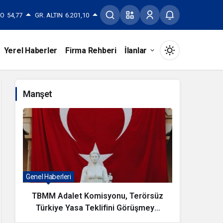
RO
54,77
GR. ALTIN
6.201,10
Yerel Haberler
Firma Rehberi
İlanlar
Mod
değiştir
Manşet
Gündüz Modu
Gündüz modunu seçin.
Gece Modu
Genel Haberleri
Magazin Ha
Gece modunu seçin.
TBMM Adalet Komisyonu, Terörsüz
KAYSER
Türkiye Yasa Teklifini Görüşmeye
Sistem Modu
Sistem modunu seçin.
Başladı