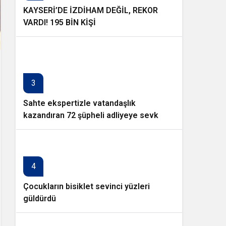
KAYSERİ’DE İZDİHAM DEĞİL, REKOR
VARDI! 195 BİN KİŞİ
3
Sahte ekspertizle vatandaşlık
kazandıran 72 şüpheli adliyeye sevk
edildi
4
Çocukların bisiklet sevinci yüzleri
güldürdü