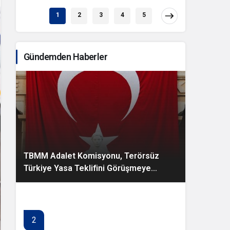
1
2
3
4
5
Gündemden Haberler
TBMM Adalet Komisyonu, Terörsüz
Türkiye Yasa Teklifini Görüşmeye
Başladı
2