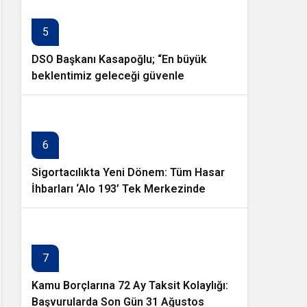
5
DSO Başkanı Kasapoğlu; “En büyük
beklentimiz geleceği güvenle
planlayabileceğimiz istikrarlı bir yatırım
ortamıdır”
6
Sigortacılıkta Yeni Dönem: Tüm Hasar
İhbarları ‘Alo 193’ Tek Merkezinde
Toplanıyor
7
Kamu Borçlarına 72 Ay Taksit Kolaylığı:
Başvurularda Son Gün 31 Ağustos