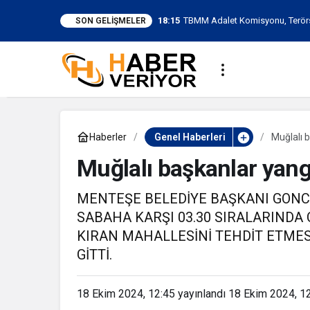
18:15
TBMM Adalet Komisyonu, Terörsü
SON GELIŞMELER
Görüşmeye Başladı
Haberler
Genel Haberleri
Muğlalı 
Muğlalı başkanlar yan
MENTEŞE BELEDİYE BAŞKANI GONC
SABAHA KARŞI 03.30 SIRALARINDA 
KIRAN MAHALLESİNİ TEHDİT ETMES
GİTTİ.
18 Ekim 2024, 12:45
yayınlandı
18 Ekim 2024, 1