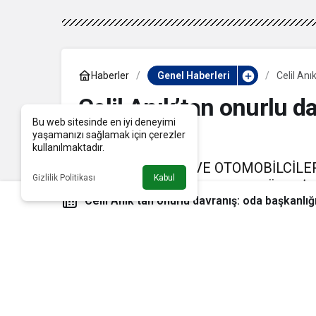
Haberler
Genel Haberleri
Celil Anı
Celil Anık’tan onurlu d
Bu web sitesinde en iyi deneyimi
istifa etti
yaşamanızı sağlamak için çerezler
kullanılmaktadır.
İZMİR ŞOFÖRLER VE OTOMOBİLCİLER 
Gizlilik Politikası
Kabul
AÇIKLAMAYLA BAŞKANLIK GÖREVİND
Celil Anık’tan onurlu davranış: oda başkanlığı
18 Ekim 2024, 11:10
yayınlandı
18 Ekim 2024, 1