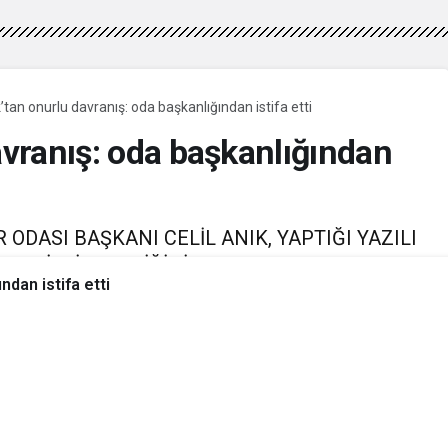
k’tan onurlu davranış: oda başkanlığından istifa etti
avranış: oda başkanlığından
ODASI BAŞKANI CELİL ANIK, YAPTIĞI YAZILI
EN İSTİFA ETTİĞİNİ DUYURDU.
ndan istifa etti
1:10
güncellendi
0
1dk, 56sn