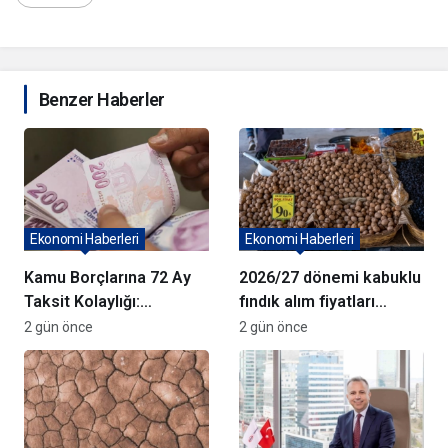
Benzer Haberler
Ekonomi Haberleri
Ekonomi Haberleri
Kamu Borçlarına 72 Ay
2026/27 dönemi kabuklu
Taksit Kolaylığı:
fındık alım fiyatları
Başvurularda Son Gün 31
açıklandı
2 gün önce
2 gün önce
Ağustos