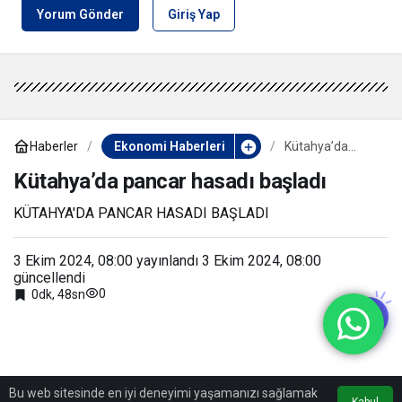
Yorum Gönder
Giriş Yap
Haberler
Ekonomi Haberleri
Kütahya’da
pancar hasadı
başladı
Kütahya’da pancar hasadı başladı
KÜTAHYA'DA PANCAR HASADI BAŞLADI
3 Ekim 2024, 08:00
yayınlandı
3 Ekim 2024, 08:00
güncellendi
0
0dk, 48sn
Bu web sitesinde en iyi deneyimi yaşamanızı sağlamak
Kabul