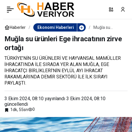
Kütahya’da pancar hasadı
0
Paylaş
başladı
Haberler
Ekonomi Haberleri
Muğla su
ürünleri Ege
ihracatının zirve
Muğla su ürünleri Ege ihracatının zirve
ortağı
ortağı
TÜRKİYE’NİN SU ÜRÜNLERİ VE HAYVANSAL MAMÜLLER
İHRACATINDA İLE SIRADA YER ALAN MUĞLA, EGE
İHRACATÇI BİRLİKLERİ’NİN EYLÜL AYI İHRACAT
RAKAMLARINDA DEMİR SEKTÖRÜ İLE İLK SIRAYI
PAYLAŞTI.
3 Ekim 2024, 08:10
yayınlandı
3 Ekim 2024, 08:10
güncellendi
0
1dk, 55sn