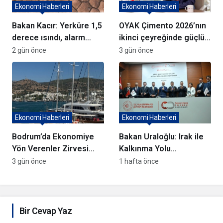
Ekonomi Haberleri
Ekonomi Haberleri
Bakan Kacır: Yerküre 1,5
OYAK Çimento 2026’nın
derece ısındı, alarm
ikinci çeyreğinde güçlü
veriyor
performans sergiledi
2 gün önce
3 gün önce
Ekonomi Haberleri
Ekonomi Haberleri
Bodrum’da Ekonomiye
Bakan Uraloğlu: Irak ile
Yön Verenler Zirvesi
Kalkınma Yolu
Gerçekleşti
Projesi’nde görüş
3 gün önce
1 hafta önce
farklılığı yok
Bir Cevap Yaz