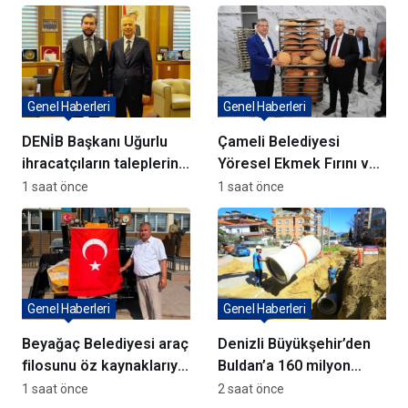
Genel Haberleri
Genel Haberleri
DENİB Başkanı Uğurlu
Çameli Belediyesi
ihracatçıların taleplerini
Yöresel Ekmek Fırını ve
Bakan Yardımcısı Ağar’a
yatırımlar açıldı
1 saat önce
1 saat önce
aktardı
Genel Haberleri
Genel Haberleri
Beyağaç Belediyesi araç
Denizli Büyükşehir’den
filosunu öz kaynaklarıyla
Buldan’a 160 milyon
güçlendiriyor
TL’lik dev yatırım
1 saat önce
2 saat önce