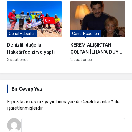
hamlesi
Genel Haberleri
Genel Haberleri
Denizlili dağcılar
KEREM ALIŞIK’TAN
Hakkâri’de zirve yaptı
ÇOLPAN İLHAN’A DUYGU
YÜKLÜ ŞİİR
2 saat önce
2 saat önce
Bir Cevap Yaz
E-posta adresiniz yayınlanmayacak.
Gerekli alanlar
*
ile
işaretlenmişlerdir