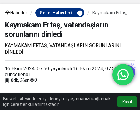
Haberler
Genel Haberleri
Kaymakam Ertaş,
vatandaşların
sorunlarını dinledi
Kaymakam Ertaş, vatandaşların
sorunlarını dinledi
KAYMAKAM ERTAŞ, VATANDAŞLARIN SORUNLARINI
DİNLEDİ
16 Ekim 2024, 07:50
yayınlandı
16 Ekim 2024, 07:50
güncellendi
0
0dk, 36sn
Bu web sitesinde en iyi deneyimi yaşamanızı sağlamak
Kabul
için çerezler kullanılmaktadır.