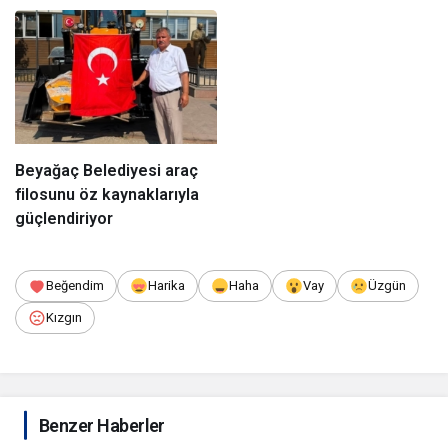
aktardı
Beyağaç Belediyesi araç
filosunu öz kaynaklarıyla
güçlendiriyor
Beğendim
Harika
Haha
Vay
Üzgün
Kızgın
Benzer Haberler