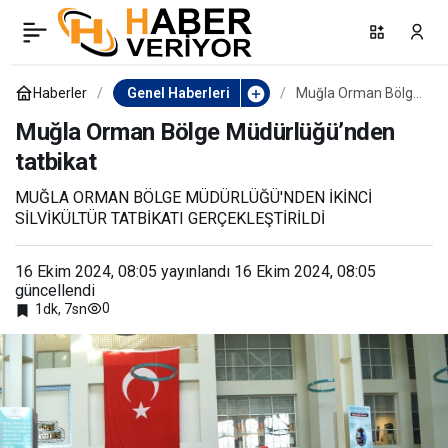
Kaymakam Ertaş,
0
Paylaş
vatandaşların sorunlarını
Haberler
Genel Haberleri
Muğla Orman Bölge
Müdürlüğü’nden
tatbikat
Muğla Orman Bölge Müdürlüğü’nden
dinledi
tatbikat
MUĞLA ORMAN BÖLGE MÜDÜRLÜĞÜ'NDEN İKİNCİ
SİLVİKÜLTÜR TATBİKATI GERÇEKLEŞTİRİLDİ
16 Ekim 2024, 08:05
yayınlandı
16 Ekim 2024, 08:05
güncellendi
0
1dk, 7sn