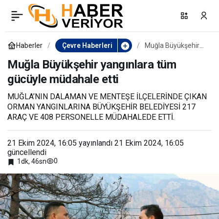
Ağzına misina dolanan
0
Paylaş
kuş kurtarıldı
Haberler
Çevre Haberleri
Muğla Büyükşehir
yangınlara tüm
gücüyle müdahale
Muğla Büyükşehir yangınlara tüm
etti
gücüyle müdahale etti
MUĞLA’NIN DALAMAN VE MENTEŞE İLÇELERİNDE ÇIKAN
ORMAN YANGINLARINA BÜYÜKŞEHİR BELEDİYESİ 217
ARAÇ VE 408 PERSONELLE MÜDAHALEDE ETTİ.
21 Ekim 2024, 16:05
yayınlandı
21 Ekim 2024, 16:05
güncellendi
0
1dk, 46sn