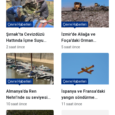
Çevre Haberleri
Çevre Haberleri
Şırnak’ta Cevizdüzü
İzmir’de Aliağa ve
Hattında İçme Suyu
Foça’daki Orman
Çalışmaları Devam
Yangınlarında
2 saat önce
5 saat önce
Ediyor
Ağaçlandırma Devam
Ediyor
Çevre Haberleri
Çevre Haberleri
Almanya’da Ren
İspanya ve Fransa’daki
Nehri’nde su seviyesi
yangın söndürme
tarihi düşüşte
uçakları Türkiye’ye
10 saat önce
11 saat önce
döndü