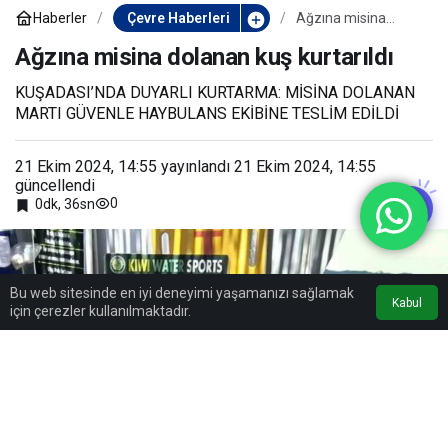
Haberler
Çevre Haberleri
Ağzına misina
dolanan kuş
kurtarıldı
Ağzına misina dolanan kuş kurtarıldı
KUŞADASI’NDA DUYARLI KURTARMA: MİSİNA DOLANAN
MARTI GÜVENLE HAYBULANS EKİBİNE TESLİM EDİLDİ
21 Ekim 2024, 14:55
yayınlandı
21 Ekim 2024, 14:55
güncellendi
0
0dk, 36sn
Bu web sitesinde en iyi deneyimi yaşamanızı sağlamak
Kabul
için çerezler kullanılmaktadır.