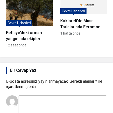
Çevre Haberleri
Kırklareli’de Mısır
Çevre Haberleri
Tarlalarında Feromon
Fethiye’deki orman
Tuzaklarıyla Verim
1 hafta önce
yangınında ekipler
Koruma Çalışmaları
anında müdahale ediyor
12 saat önce
Bir Cevap Yaz
E-posta adresiniz yayınlanmayacak.
Gerekli alanlar
*
ile
işaretlenmişlerdir