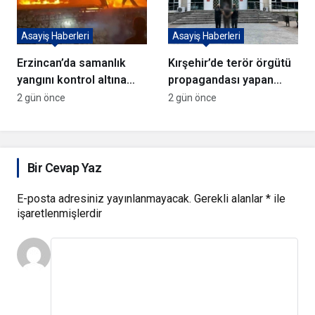
Asayiş Haberleri
Asayiş Haberleri
Erzincan’da samanlık
Kırşehir’de terör örgütü
yangını kontrol altına
propagandası yapan
alındı
şüpheli yakalandı
2 gün önce
2 gün önce
Bir Cevap Yaz
E-posta adresiniz yayınlanmayacak.
Gerekli alanlar
*
ile
işaretlenmişlerdir