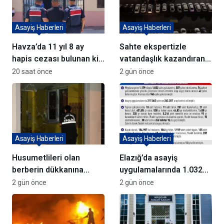
Asayiş Haberleri
Asayiş Haberleri
Havza’da 11 yıl 8 ay
Sahte ekspertizle
hapis cezası bulunan kişi
vatandaşlık kazandıran
yakalandı
72 şüpheli adliyeye sevk
20 saat önce
2 gün önce
edildi
Asayiş Haberleri
Asayiş Haberleri
Husumetlileri olan
Elazığ’da asayiş
berberin dükkanına
uygulamalarında 1.032
kurşun yağdırıp kaçtılar
kişi yakalandı
2 gün önce
2 gün önce