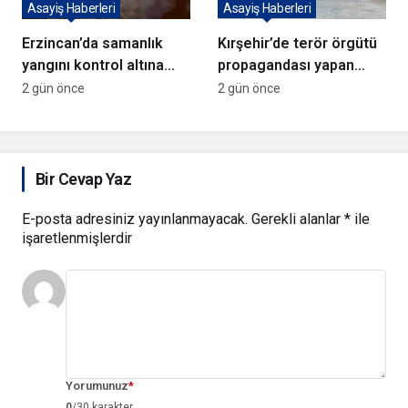
Asayiş Haberleri
Asayiş Haberleri
Erzincan’da samanlık
Kırşehir’de terör örgütü
yangını kontrol altına
propagandası yapan
alındı
şüpheli yakalandı
2 gün önce
2 gün önce
Bir Cevap Yaz
E-posta adresiniz yayınlanmayacak.
Gerekli alanlar
*
ile
işaretlenmişlerdir
Yorumunuz
*
0
/30 karakter