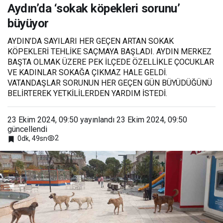
büyüyor
Aydın’da ‘sokak köpekleri sorunu’
büyüyor
AYDIN’DA SAYILARI HER GEÇEN ARTAN SOKAK
KÖPEKLERİ TEHLİKE SAÇMAYA BAŞLADI. AYDIN MERKEZ
BAŞTA OLMAK ÜZERE PEK İLÇEDE ÖZELLİKLE ÇOCUKLAR
VE KADINLAR SOKAĞA ÇIKMAZ HALE GELDİ.
VATANDAŞLAR SORUNUN HER GEÇEN GÜN BÜYÜDÜĞÜNÜ
BELİRTEREK YETKİLİLERDEN YARDIM İSTEDİ.
23 Ekim 2024, 09:50
yayınlandı
23 Ekim 2024, 09:50
güncellendi
2
0dk, 49sn