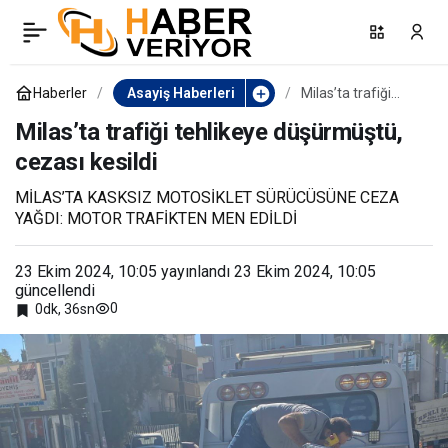
Aydın’da ‘sokak köpekleri
0
Paylaş
sorunu’ büyüyor
Haberler
Asayiş Haberleri
Milas’ta trafiği
tehlikeye
düşürmüştü,
Milas’ta trafiği tehlikeye düşürmüştü,
cezası kesildi
cezası kesildi
MİLAS’TA KASKSIZ MOTOSİKLET SÜRÜCÜSÜNE CEZA
YAĞDI: MOTOR TRAFİKTEN MEN EDİLDİ
23 Ekim 2024, 10:05
yayınlandı
23 Ekim 2024, 10:05
güncellendi
0
0dk, 36sn