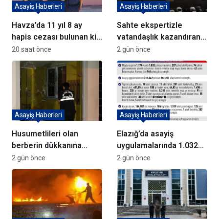
Asayiş Haberleri
Asayiş Haberleri
Havza’da 11 yıl 8 ay
Sahte ekspertizle
hapis cezası bulunan kişi
vatandaşlık kazandıran
yakalandı
72 şüpheli adliyeye sevk
20 saat önce
2 gün önce
edildi
Asayiş Haberleri
Asayiş Haberleri
Husumetlileri olan
Elazığ’da asayiş
berberin dükkanına
uygulamalarında 1.032
kurşun yağdırıp kaçtılar
kişi yakalandı
2 gün önce
2 gün önce