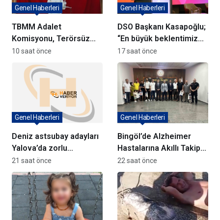
Genel Haberleri
Genel Haberleri
TBMM Adalet
DSO Başkanı Kasapoğlu;
Komisyonu, Terörsüz
“En büyük beklentimiz
Türkiye Yasa Teklifini
geleceği güvenle
10 saat önce
17 saat önce
Görüşmeye Başladı
planlayabileceğimiz
istikrarlı bir yatırım
ortamıdır”
Genel Haberleri
Genel Haberleri
Deniz astsubay adayları
Bingöl’de Alzheimer
Yalova’da zorlu
Hastalarına Akıllı Takip
eğitimlerle hazırlanıyor
Cihazı Dağıtıldı
21 saat önce
22 saat önce