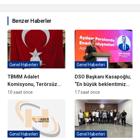
Benzer Haberler
Genel Haberleri
Genel Haberleri
TBMM Adalet
DSO Başkanı Kasapoğlu;
Komisyonu, Terörsüz
“En büyük beklentimiz
Türkiye Yasa Teklifini
geleceği güvenle
10 saat önce
17 saat önce
Görüşmeye Başladı
planlayabileceğimiz
istikrarlı bir yatırım
ortamıdır”
Genel Haberleri
Genel Haberleri