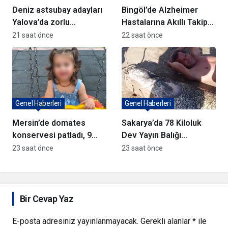
Deniz astsubay adayları
Bingöl’de Alzheimer
Yalova’da zorlu
Hastalarına Akıllı Takip
eğitimlerle hazırlanıyor
Cihazı Dağıtıldı
21 saat önce
22 saat önce
Genel Haberleri
Genel Haberleri
Mersin’de domates
Sakarya’da 78 Kiloluk
konservesi patladı, 9
Dev Yayın Balığı
aylık bebek yaralandı
Yakalandı
23 saat önce
23 saat önce
Bir Cevap Yaz
E-posta adresiniz yayınlanmayacak.
Gerekli alanlar
*
ile