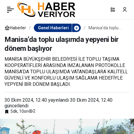
Köşk’te iki mahalle daha
0
Paylaş
doğalgaza kavuştu
Haberler
Genel Haberleri
Manisa’da toplu
ulaşımda yepyeni
bir dönem başlıyor
Manisa’da toplu ulaşımda yepyeni bir
dönem başlıyor
MANİSA BÜYÜKŞEHİR BELEDİYESİ İLE TOPLU TAŞIMA
KOOPERATİFLERİ ARASINDA İMZALANAN PROTOKOLLE
MANİSA’DA TOPLU ULAŞIMDA VATANDAŞLARA KALİTELİ,
GÜVENLİ VE KONFORLU ULAŞIM SAĞLAMA HEDEFİYLE
YEPYENİ BİR DÖNEM BAŞLADI.
30 Ekim 2024, 12:40
yayınlandı
30 Ekim 2024, 12:40
güncellendi
2
5dk, 10sn