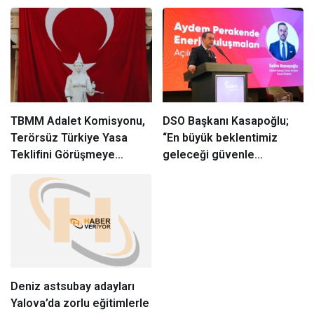
TBMM Adalet Komisyonu,
DSO Başkanı Kasapoğlu;
Terörsüz Türkiye Yasa
“En büyük beklentimiz
Teklifini Görüşmeye
geleceği güvenle
Başladı
planlayabileceğimiz
istikrarlı bir yatırım
ortamıdır”
Deniz astsubay adayları
Yalova’da zorlu eğitimlerle