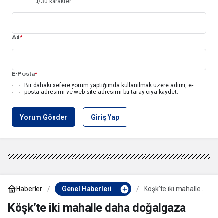
0
/30 karakter
Ad
*
E-Posta
*
Bir dahaki sefere yorum yaptığımda kullanılmak üzere adımı, e-
posta adresimi ve web site adresimi bu tarayıcıya kaydet.
Yorum Gönder
Giriş Yap
Haberler
Genel Haberleri
Köşk’te iki mahalle
daha doğalgaza
kavuştu
Köşk’te iki mahalle daha doğalgaza