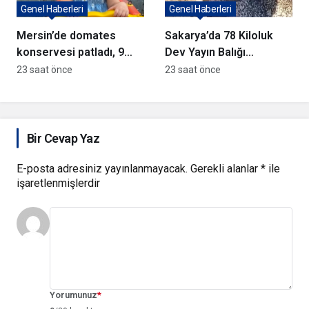
Genel Haberleri
Genel Haberleri
Mersin’de domates
Sakarya’da 78 Kiloluk
konservesi patladı, 9
Dev Yayın Balığı
aylık bebek yaralandı
Yakalandı
23 saat önce
23 saat önce
Bir Cevap Yaz
E-posta adresiniz yayınlanmayacak.
Gerekli alanlar
*
ile
işaretlenmişlerdir
Yorumunuz
*