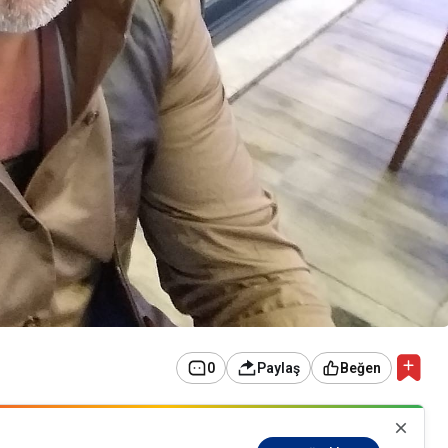
0
Paylaş
Beğen