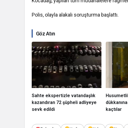
Kocadağ, yapılan tüm müdahalelere rağmen 
Polis, olayla alakalı soruşturma başlattı.
Göz Atın
Sahte ekspertizle vatandaşlık
Husumetlil
kazandıran 72 şüpheli adliyeye
dükkanına 
sevk edildi
kaçtılar