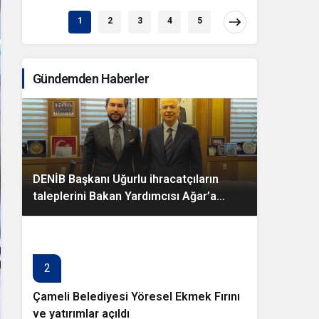
1
2
3
4
5
Gündemden Haberler
DENİB Başkanı Uğurlu ihracatçıların
taleplerini Bakan Yardımcısı Ağar’a
aktardı
2
Çameli Belediyesi Yöresel Ekmek Fırını
ve yatırımlar açıldı