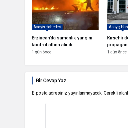
Asayiş Haberleri
Asayiş Habe
Erzincan’da samanlık yangını
Kırşehir’d
kontrol altına alındı
propagand
yakalandı
1 gün önce
1 gün önce
Bir Cevap Yaz
E-posta adresiniz yayınlanmayacak.
Gerekli alan