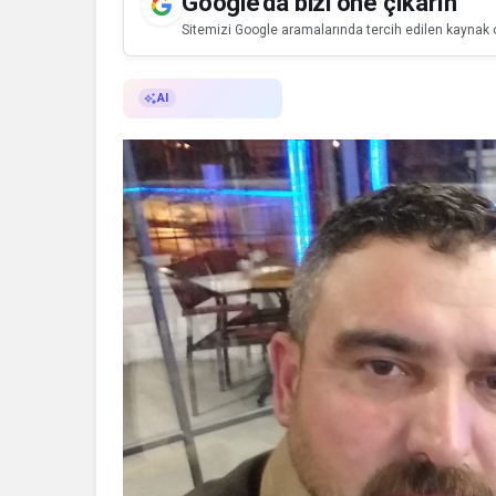
Google'da bizi öne çıkarın
Sitemizi Google aramalarında tercih edilen kaynak o
AI ile Özetle
AI