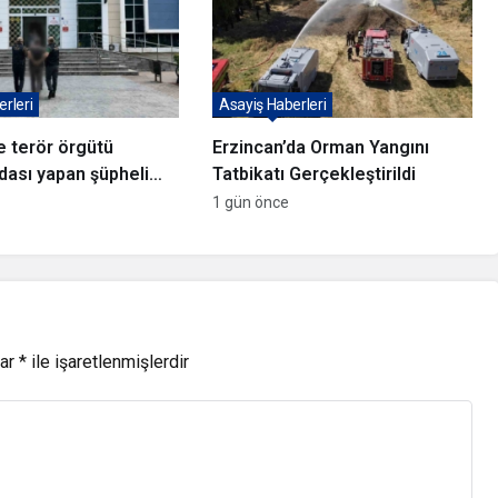
rleri
Asayiş Haberleri
e terör örgütü
Erzincan’da Orman Yangını
ası yapan şüpheli
Tatbikatı Gerçekleştirildi
1 gün önce
lar
*
ile işaretlenmişlerdir