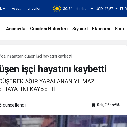
ırını ve yatırımlar açıldı
30.7 °
Istanbul
USD
47,57
EU
Anasayfa
Gündem Haberleri
Siyaset
Ekonomi
Spor
da inşaattan düşen işçi hayatını kaybetti
şen işçi hayatını kaybetti
 DÜŞEREK AĞIR YARALANAN YILMAZ
 HAYATINI KAYBETTİ.
5
güncellendi
0
0dk, 26sn