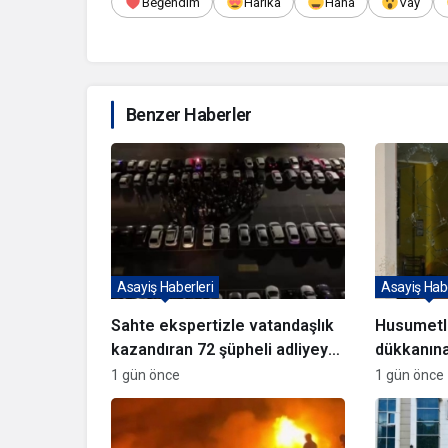
Beğendim
Harika
Haha
Vay
Benzer Haberler
Asayiş Haberleri
Asayiş Habe
Sahte ekspertizle vatandaşlık
Husumetli
kazandıran 72 şüpheli adliyeye
dükkanına
sevk edildi
kaçtılar
1 gün önce
1 gün önce