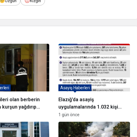
Üzgün
Kızgın
rleri
Asayiş Haberleri
leri olan berberin
Elazığ’da asayiş
 kurşun yağdırıp
uygulamalarında 1.032 kişi
yakalandı
1 gün önce