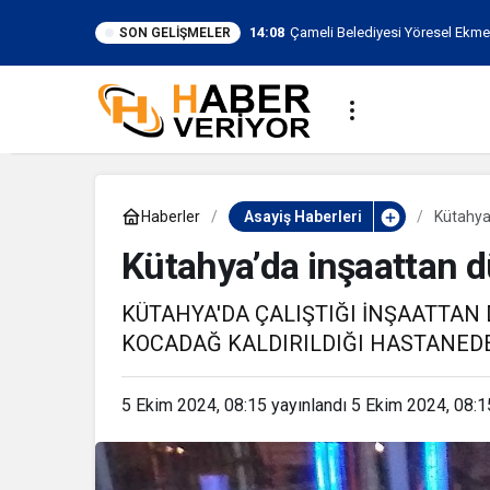
14:08
Çameli Belediyesi Yöresel Ekmek F
SON GELIŞMELER
Haberler
Asayiş Haberleri
Kütahya’
Kütahya’da inşaattan dü
KÜTAHYA'DA ÇALIŞTIĞI İNŞAATTAN
KOCADAĞ KALDIRILDIĞI HASTANEDE
5 Ekim 2024, 08:15
yayınlandı
5 Ekim 2024, 08:1