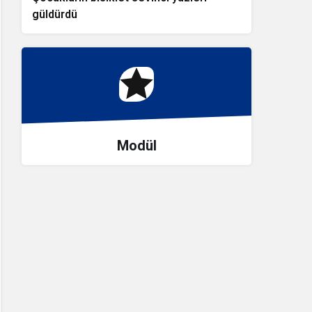
Çocukların bisiklet sevinci yüzleri
güldürdü
Modül