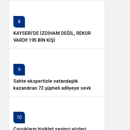
8
KAYSERİ’DE İZDİHAM DEĞİL, REKOR
VARDI! 195 BİN KİŞİ
9
Sahte ekspertizle vatandaşlık
kazandıran 72 şüpheli adliyeye sevk
edildi
10