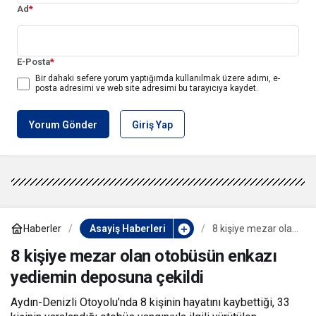
Ad
*
E-Posta
*
Bir dahaki sefere yorum yaptığımda kullanılmak üzere adımı, e-
posta adresimi ve web site adresimi bu tarayıcıya kaydet.
Yorum Gönder
Giriş Yap
Haberler
Asayiş Haberleri
8 kişiye mezar olan
otobüsün enkazı
yediemin
8 kişiye mezar olan otobüsün enkazı
deposuna çekildi
yediemin deposuna çekildi
Aydın-Denizli Otoyolu’nda 8 kişinin hayatını kaybettiği, 33