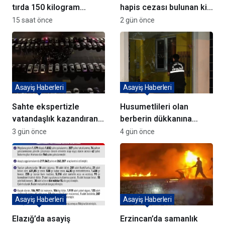
tırda 150 kilogram
hapis cezası bulunan kişi
metamfetamin ele
yakalandı
15 saat önce
2 gün önce
geçirildi
Asayiş Haberleri
Asayiş Haberleri
Sahte ekspertizle
Husumetlileri olan
vatandaşlık kazandıran
berberin dükkanına
72 şüpheli adliyeye sevk
kurşun yağdırıp kaçtılar
3 gün önce
4 gün önce
edildi
Asayiş Haberleri
Asayiş Haberleri
Elazığ’da asayiş
Erzincan’da samanlık