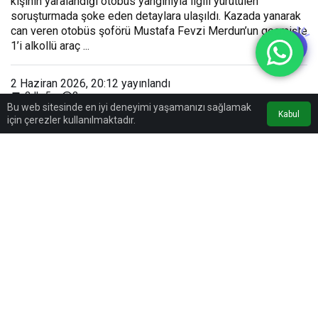
kişinin yaralandığı otobüs yangınıyla ilgili yürütülen
soruşturmada şoke eden detaylara ulaşıldı. Kazada yanarak
can veren otobüs şoförü Mustafa Fevzi Merdun’un geçmişte
1’i alkollü araç ...
2 Haziran 2026, 20:12
yayınlandı
2
2dk, 5sn
Bu web sitesinde en iyi deneyimi yaşamanızı sağlamak
Kabul
için çerezler kullanılmaktadır.
0
Paylaş
Beğen
TERCIH EDILEN KAYNAK
Google'da bizi öne çıkarın
Sitemizi Google aramalarında tercih edilen kaynak olarak ekleyin.
Kaynağı Ekle
AI ile Özetle
AI