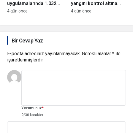
uygulamalarında 1.032
yangını kontrol altına
kişi yakalandı
alındı
4 gün önce
4 gün önce
Bir Cevap Yaz
E-posta adresiniz yayınlanmayacak.
Gerekli alanlar
*
ile
işaretlenmişlerdir
Yorumunuz
*
0
/30 karakter