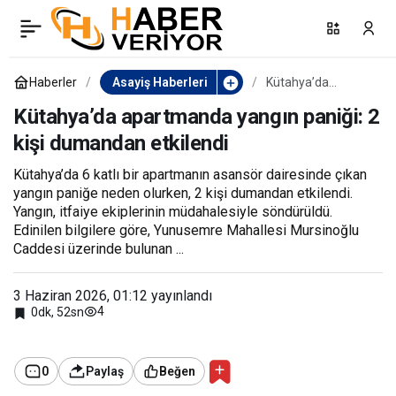
8 kişiye mezar olan
0
Paylaş
otobüsün enkazı
Haberler
Asayiş Haberleri
Kütahya’da
apartmanda
yangın paniği: 2 kişi
Kütahya’da apartmanda yangın paniği: 2
yediemin deposuna
dumandan
kişi dumandan etkilendi
etkilendi
çekildi
Kütahya’da 6 katlı bir apartmanın asansör dairesinde çıkan
yangın paniğe neden olurken, 2 kişi dumandan etkilendi.
Yangın, itfaiye ekiplerinin müdahalesiyle söndürüldü.
Edinilen bilgilere göre, Yunusemre Mahallesi Mursinoğlu
Caddesi üzerinde bulunan ...
3 Haziran 2026, 01:12
yayınlandı
4
0dk, 52sn
0
Paylaş
Beğen