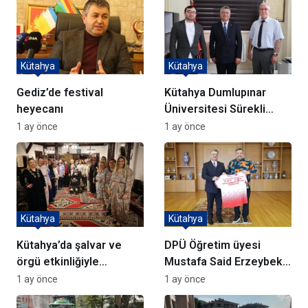
Kütahya
Kütahya
Gediz’de festival
Kütahya Dumlupınar
heyecanı
Üniversitesi Sürekli
Eğitim Merkezi’nde
1 ay önce
1 ay önce
görev değişimi
Kütahya
Kütahya
Kütahya’da şalvar ve
DPÜ Öğretim üyesi
örgü etkinliğiyle
Mustafa Said Erzeybek,
gelenekler yaşatıldı
Kadın Curling Milli
1 ay önce
1 ay önce
Takımı’nın tarihi