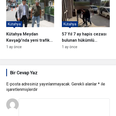
başarısında teknik
kadroda yer aldı
Kütahya
Kütahya
Kütahya Meydan
57 Yıl 7 ay hapis cezası
Kavşağı’nda yeni trafik
bulunan hükümlü
düzeni hayata geçti
Kütahya’da yakalandı
1 ay önce
1 ay önce
Bir Cevap Yaz
E-posta adresiniz yayınlanmayacak.
Gerekli alanlar
*
ile
işaretlenmişlerdir