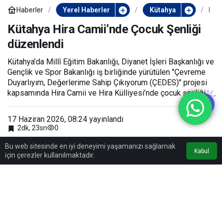
Haberler
Yerel Haberler
Kütahya
K
ü
t
Kütahya Hira Camii’nde Çocuk Şenliği
a
düzenlendi
h
y
a
Kütahya’da Millî Eğitim Bakanlığı, Diyanet İşleri Başkanlığı ve
H
Gençlik ve Spor Bakanlığı iş birliğinde yürütülen "Çevreme
i
r
Duyarlıyım, Değerlerime Sahip Çıkıyorum (ÇEDES)" projesi
a
kapsamında Hira Camii ve Hira Külliyesi’nde çocuk şenliği ...
C
a
m
17 Haziran 2026, 08:24
yayınlandı
i
0
2dk, 23sn
i
’
n
Bu web sitesinde en iyi deneyimi yaşamanızı sağlamak
Kabul
d
için çerezler kullanılmaktadır.
e
Ç
o
c
u
k
Ş
e