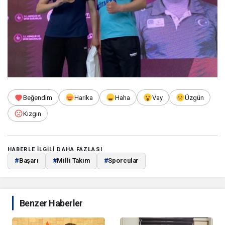
Beğendim
Harika
Haha
Vay
Üzgün
Kızgın
HABERLE ILGILI DAHA FAZLASI
#
Başarı
#
Milli Takım
#
Sporcular
Benzer Haberler