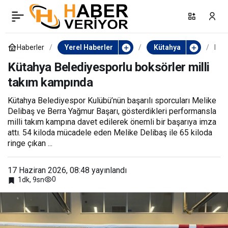
Kütahya Hira Camii’nde
0
Paylaş
Çocuk Şenliği düzenlendi
Haberler
Yerel Haberler
Kütahya
K
ü
t
Kütahya Belediyesporlu boksörler milli
a
takım kampında
h
y
a
Kütahya Belediyespor Kulübü’nün başarılı sporcuları Melike
B
Delibaş ve Berra Yağmur Başarı, gösterdikleri performansla
e
l
milli takım kampına davet edilerek önemli bir başarıya imza
e
attı. 54 kiloda mücadele eden Melike Delibaş ile 65 kiloda
d
ringe çıkan ...
i
y
e
17 Haziran 2026, 08:48
yayınlandı
s
p
0
1dk, 9sn
o
r
l
u
b
o