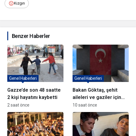
Kızgın
Benzer Haberler
Genel Haberleri
Genel Haberleri
Gazze’de son 48 saatte
Bakan Göktaş, şehit
2 kişi hayatını kaybetti
aileleri ve gaziler için
yeni haklar sunuyor
2 saat önce
10 saat önce