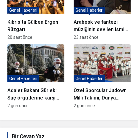
Genel Haberleri
Genel Haberleri
Kıbrıs’ta Gülben Ergen
Arabesk ve fantezi
Rüzgarı
müziğinin sevilen ismi
Cansever Hayatını
20 saat önce
23 saat önce
Kaybetti
Genel Haberleri
Genel Haberleri
Adalet Bakanı Gürlek:
Özel Sporcular Judown
Suç örgütlerine karşı
Milli Takımı, Dünya
kararlıyız
Şampiyonu Oldu
2 gün önce
2 gün önce
Bir Cevap Yaz