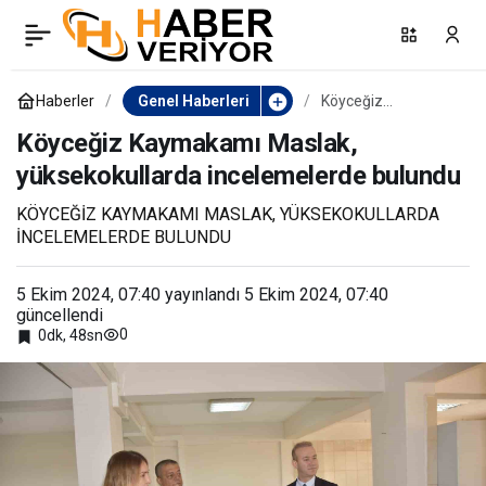
Nobel ödüllü Dr.
0
Paylaş
Sancar’dan ’Aydın İnciri’
Haberler
Genel Haberleri
Köyceğiz
Kaymakamı Maslak,
yüksekokullarda
Köyceğiz Kaymakamı Maslak,
teşekkürü
incelemelerde
yüksekokullarda incelemelerde bulundu
bulundu
KÖYCEĞİZ KAYMAKAMI MASLAK, YÜKSEKOKULLARDA
İNCELEMELERDE BULUNDU
5 Ekim 2024, 07:40
yayınlandı
5 Ekim 2024, 07:40
güncellendi
0
0dk, 48sn