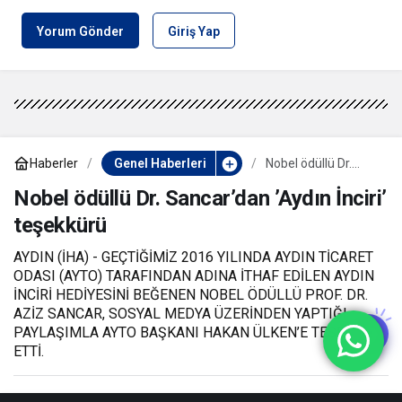
Yorum Gönder
Giriş Yap
Haberler
Genel Haberleri
Nobel ödüllü Dr.
Sancar’dan ’Aydın
İnciri’ teşekkürü
Nobel ödüllü Dr. Sancar’dan ’Aydın İnciri’
teşekkürü
AYDIN (İHA) - GEÇTİĞİMİZ 2016 YILINDA AYDIN TİCARET
ODASI (AYTO) TARAFINDAN ADINA İTHAF EDİLEN AYDIN
İNCİRİ HEDİYESİNİ BEĞENEN NOBEL ÖDÜLLÜ PROF. DR.
AZİZ SANCAR, SOSYAL MEDYA ÜZERİNDEN YAPTIĞI
PAYLAŞIMLA AYTO BAŞKANI HAKAN ÜLKEN’E TEŞEKKÜR
ETTİ.
5 Ekim 2024, 07:35
yayınlandı
5 Ekim 2024, 07:35