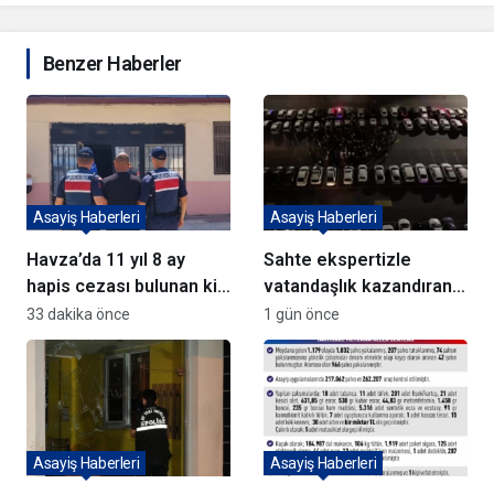
Benzer Haberler
Asayiş Haberleri
Asayiş Haberleri
Havza’da 11 yıl 8 ay
Sahte ekspertizle
hapis cezası bulunan kişi
vatandaşlık kazandıran
yakalandı
72 şüpheli adliyeye sevk
33 dakika önce
1 gün önce
edildi
Asayiş Haberleri
Asayiş Haberleri