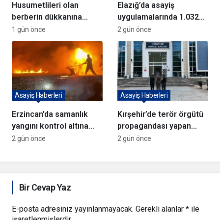
Husumetlileri olan
Elazığ’da asayiş
berberin dükkanına
uygulamalarında 1.032
kurşun yağdırıp kaçtılar
kişi yakalandı
1 gün önce
2 gün önce
Asayiş Haberleri
Asayiş Haberleri
Erzincan’da samanlık
Kırşehir’de terör örgütü
yangını kontrol altına
propagandası yapan
alındı
şüpheli yakalandı
2 gün önce
2 gün önce
Bir Cevap Yaz
E-posta adresiniz yayınlanmayacak.
Gerekli alanlar
*
ile
işaretlenmişlerdir