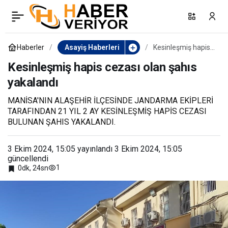
Kesinleşmiş hapis cezası
0
olan şahıs yakalandı
Haberler
Asayiş Haberleri
Kesinleşmiş hapis
cezası olan şahıs
yakalandı
Kesinleşmiş hapis cezası olan şahıs
yakalandı
MANİSA'NIN ALAŞEHİR İLÇESİNDE JANDARMA EKİPLERİ
TARAFINDAN 21 YIL 2 AY KESİNLEŞMİŞ HAPİS CEZASI
BULUNAN ŞAHIS YAKALANDI.
3 Ekim 2024, 15:05
yayınlandı
3 Ekim 2024, 15:05
güncellendi
1
0dk, 24sn