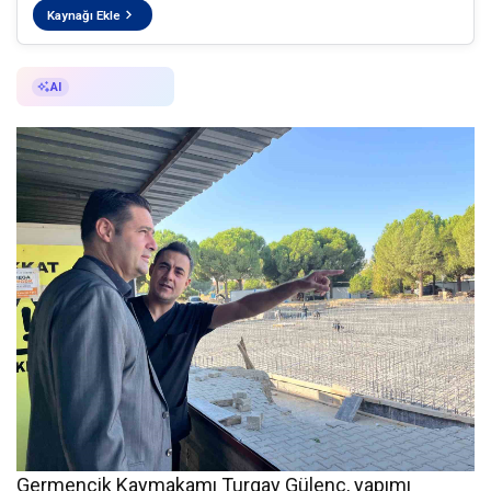
Kaynağı Ekle
AI ile Özetle
AI
Germencik Kaymakamı Turgay Gülenç, yapımı