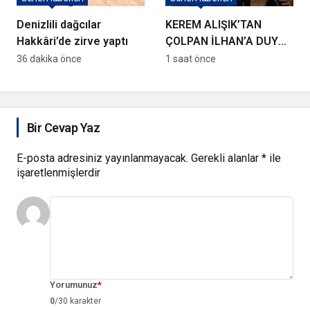
Denizlili dağcılar
KEREM ALIŞIK’TAN
Hakkâri’de zirve yaptı
ÇOLPAN İLHAN’A DUYGU
YÜKLÜ ŞİİR
36 dakika önce
1 saat önce
Bir Cevap Yaz
E-posta adresiniz yayınlanmayacak.
Gerekli alanlar
*
ile
işaretlenmişlerdir
Yorumunuz
*
0
/30 karakter