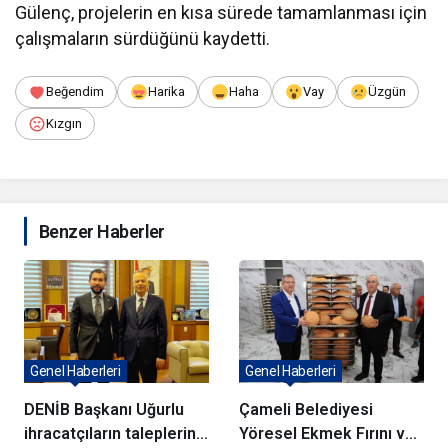
Gülenç, projelerin en kısa sürede tamamlanması için
çalışmaların sürdüğünü kaydetti.
Beğendim
Harika
Haha
Vay
Üzgün
Kızgın
Benzer Haberler
Genel Haberleri
Genel Haberleri
DENİB Başkanı Uğurlu
Çameli Belediyesi
ihracatçıların taleplerini
Yöresel Ekmek Fırını ve