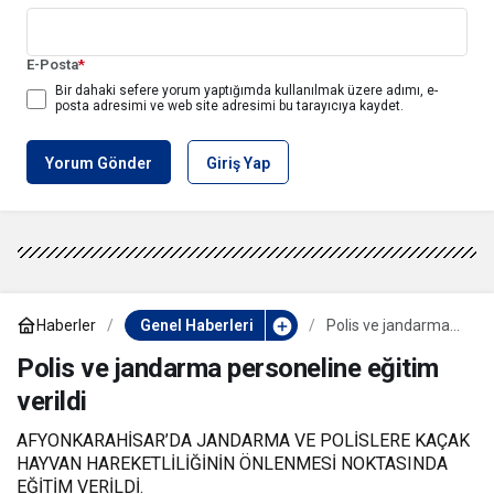
E-Posta
*
Bir dahaki sefere yorum yaptığımda kullanılmak üzere adımı, e-
posta adresimi ve web site adresimi bu tarayıcıya kaydet.
Yorum Gönder
Giriş Yap
Haberler
Genel Haberleri
Polis ve jandarma
personeline eğitim
verildi
Polis ve jandarma personeline eğitim
verildi
AFYONKARAHİSAR’DA JANDARMA VE POLİSLERE KAÇAK
HAYVAN HAREKETLİLİĞİNİN ÖNLENMESİ NOKTASINDA
EĞİTİM VERİLDİ.