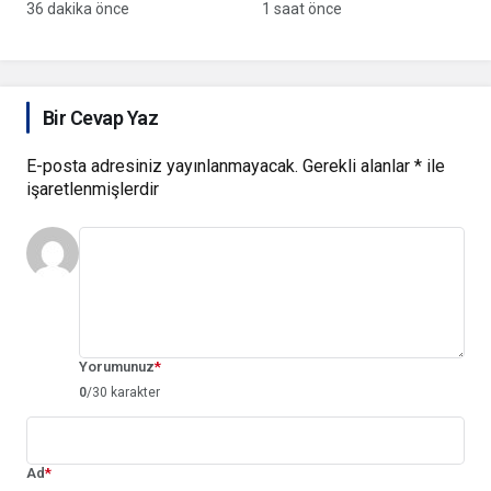
YÜKLÜ ŞİİR
36 dakika önce
1 saat önce
Bir Cevap Yaz
E-posta adresiniz yayınlanmayacak.
Gerekli alanlar
*
ile
işaretlenmişlerdir
Yorumunuz
*
0
/30 karakter
Ad
*