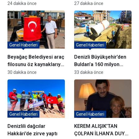
Bakan Yardımcısı Ağar’a
yatırımlar açıldı
24 dakika önce
27 dakika önce
aktardı
Genel Haberleri
Genel Haberleri
Beyağaç Belediyesi araç
Denizli Büyükşehir’den
filosunu öz kaynaklarıyla
Buldan’a 160 milyon
güçlendiriyor
TL’lik dev yatırım
30 dakika önce
33 dakika önce
hamlesi
Genel Haberleri
Genel Haberleri
Denizlili dağcılar
KEREM ALIŞIK’TAN
Hakkâri’de zirve yaptı
ÇOLPAN İLHAN’A DUYGU