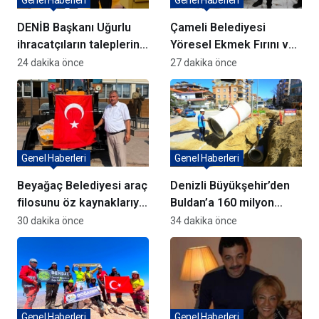
DENİB Başkanı Uğurlu
Çameli Belediyesi
ihracatçıların taleplerini
Yöresel Ekmek Fırını ve
Bakan Yardımcısı Ağar’a
yatırımlar açıldı
24 dakika önce
27 dakika önce
aktardı
Genel Haberleri
Genel Haberleri
Beyağaç Belediyesi araç
Denizli Büyükşehir’den
filosunu öz kaynaklarıyla
Buldan’a 160 milyon
güçlendiriyor
TL’lik dev yatırım
30 dakika önce
34 dakika önce
hamlesi
Genel Haberleri
Genel Haberleri