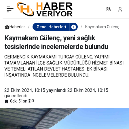
Polis ve jandarma
0
Paylaş
personeline eğitim verildi
Haberler
Genel Haberleri
Kaymakam Gülenç,
yeni sağlık
tesislerinde
Kaymakam Gülenç, yeni sağlık
incelemelerde
tesislerinde incelemelerde bulundu
bulundu
GERMENCİK KAYMAKAMI TURGAY GÜLENÇ, YAPIMI
TAMAMLANAN İLÇE SAĞLIK MÜDÜRLÜĞÜ HİZMET BİNASI
VE TEMELİ ATILAN DEVLET HASTANESİ EK BİNASI
İNŞAATINDA İNCELEMELERDE BULUNDU.
22 Ekim 2024, 10:15
yayınlandı
22 Ekim 2024, 10:15
güncellendi
0
0dk, 51sn