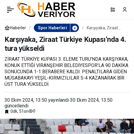
Mahallemde Maç Var
0
Paylaş
2024-2025 Sezonu
Haberler
Spor Haberleri
Karşıyaka, Ziraat
Türkiye Kupası’nda 4.
tura yükseldi
Karşıyaka, Ziraat Türkiye Kupası’nda 4.
başlıyor
tura yükseldi
ZİRAAT TÜRKİYE KUPASI 3. ELEME TURU'NDA KARŞIYAKA,
KONUK ETTİĞİ VİRANŞEHİR BELEDİYESPOR’LA 90 DAKİKA
SONUCUNDA 1-1 BERABERE KALDI. PENALTILARA GİDEN
MÜSABAKAYI YEŞİL-KIRMIZILILAR 5-4 KAZANARAK BİR
ÜST TURA YÜKSELDİ.
30 Ekim 2024, 13:50
yayınlandı
30 Ekim 2024, 13:50
güncellendi
0
0dk, 51sn