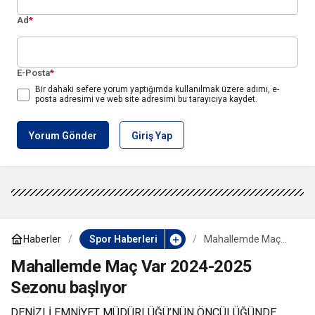
Ad
*
E-Posta
*
Bir dahaki sefere yorum yaptığımda kullanılmak üzere adımı, e-
posta adresimi ve web site adresimi bu tarayıcıya kaydet.
Yorum Gönder
Giriş Yap
Haberler
Spor Haberleri
Mahallemde Maç
Var 2024-2025
Sezonu başlıyor
Mahallemde Maç Var 2024-2025
Sezonu başlıyor
DENİZLİ EMNİYET MÜDÜRLÜĞÜ’NÜN ÖNCÜLÜĞÜNDE