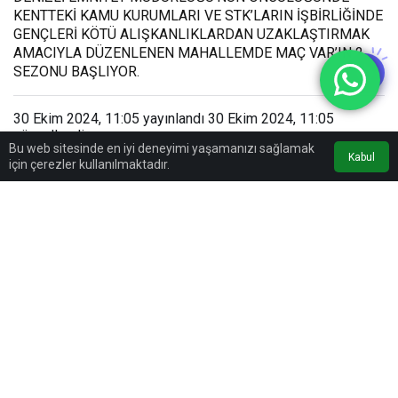
KENTTEKİ KAMU KURUMLARI VE STK’LARIN İŞBİRLİĞİNDE
GENÇLERİ KÖTÜ ALIŞKANLIKLARDAN UZAKLAŞTIRMAK
AMACIYLA DÜZENLENEN MAHALLEMDE MAÇ VAR’IN 2.
SEZONU BAŞLIYOR.
30 Ekim 2024, 11:05
yayınlandı
30 Ekim 2024, 11:05
güncellendi
Bu web sitesinde en iyi deneyimi yaşamanızı sağlamak
0
0dk, 50sn
Kabul
için çerezler kullanılmaktadır.