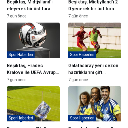
Beşiktaş, Midtjylland’ı
Beşiktaş, Midtjylland’ı 2-
eleyerek bir üst tura
0 yenerek bir üst tura
yükseldi
yükseldi
7 gün önce
7 gün önce
Spor Haberleri
Spor Haberleri
Beşiktaş, Hradec
Galatasaray yeni sezon
Kralove ile UEFA Avrupa
hazırlıklarını çift
Ligi’nde karşılaşacak
antrenmanla sürdürüyor
7 gün önce
7 gün önce
Spor Haberleri
Spor Haberleri