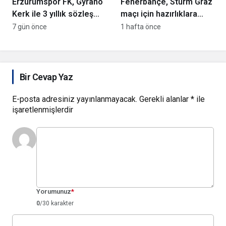
Erzurumspor FK, Gyrano
Fenerbahçe, Sturm Graz
Kerk ile 3 yıllık sözleşme
maçı için hazırlıklara
imzaladı
devam ediyor
7 gün önce
1 hafta önce
Bir Cevap Yaz
E-posta adresiniz yayınlanmayacak.
Gerekli alanlar
*
ile
işaretlenmişlerdir
Yorumunuz
*
0
/30 karakter