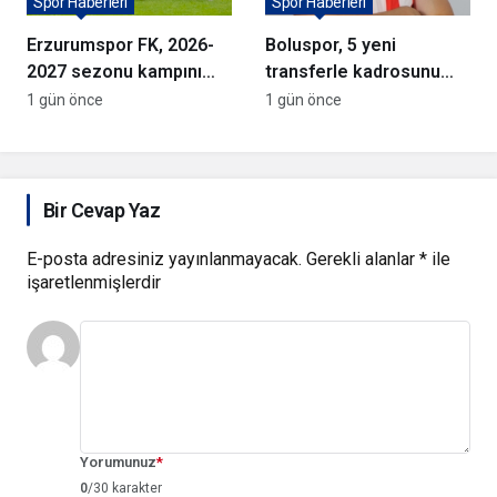
Spor Haberleri
Spor Haberleri
Erzurumspor FK, 2026-
Boluspor, 5 yeni
2027 sezonu kampını
transferle kadrosunu
tamamladı
güçlendirdi
1 gün önce
1 gün önce
Bir Cevap Yaz
E-posta adresiniz yayınlanmayacak.
Gerekli alanlar
*
ile
işaretlenmişlerdir
Yorumunuz
*
0
/30 karakter