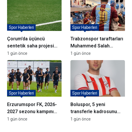
Spor Haberleri
Spor Haberleri
Çorum’da üçüncü
Trabzonspor taraftarları
sentetik saha projesi
Muhammed Salah
için söz verildi
formalarına akın ediyor
1 gün önce
1 gün önce
Spor Haberleri
Spor Haberleri
Erzurumspor FK, 2026-
Boluspor, 5 yeni
2027 sezonu kampını
transferle kadrosunu
tamamladı
güçlendirdi
1 gün önce
1 gün önce