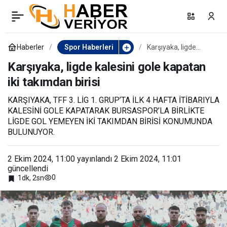
Trendyol Süper Lig:
0
Paylaş
Göztepe: 2 – Kayserispor:
Haberler
Spor Haberleri
Karşıyaka, ligde
kalesini gole kapatan
iki takımdan birisi
Karşıyaka, ligde kalesini gole kapatan
0 (İlk yarı)
iki takımdan birisi
KARŞIYAKA, TFF 3. LİG 1. GRUP’TA İLK 4 HAFTA İTİBARIYLA
KALESİNİ GOLE KAPATARAK BURSASPOR’LA BİRLİKTE
LİGDE GOL YEMEYEN İKİ TAKIMDAN BİRİSİ KONUMUNDA
BULUNUYOR.
2 Ekim 2024, 11:00
yayınlandı
2 Ekim 2024, 11:01
güncellendi
0
1dk, 2sn