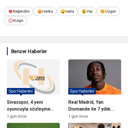
Beğendim
Harika
Haha
Vay
Üzgün
Kızgın
Benzer Haberler
Spor Haberleri
Spor Haberleri
Sivasspor, 4 yeni
Real Madrid, Yan
oyuncuyla sözleşme
Diomande ile 7 yıllık
imzaladı
sözleşme imzaladı
1 gün önce
1 gün önce