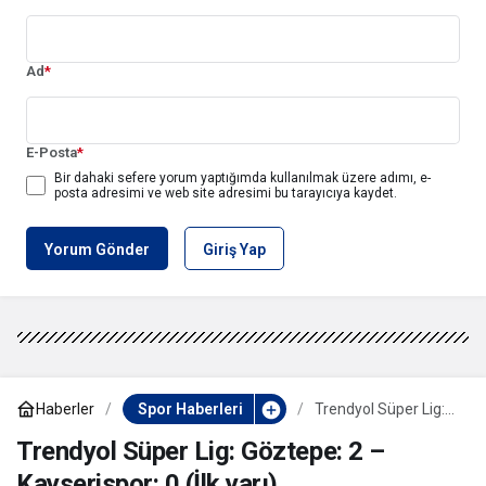
Ad
*
E-Posta
*
Bir dahaki sefere yorum yaptığımda kullanılmak üzere adımı, e-
posta adresimi ve web site adresimi bu tarayıcıya kaydet.
Yorum Gönder
Giriş Yap
Haberler
Spor Haberleri
Trendyol Süper Lig:
Göztepe: 2 –
Kayserispor: 0 (İlk
Trendyol Süper Lig: Göztepe: 2 –
yarı)
Kayserispor: 0 (İlk yarı)