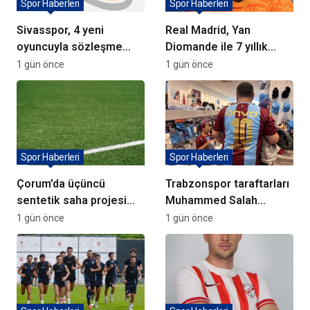
Spor Haberleri
Spor Haberleri
Sivasspor, 4 yeni
Real Madrid, Yan
oyuncuyla sözleşme
Diomande ile 7 yıllık
imzaladı
sözleşme imzaladı
1 gün önce
1 gün önce
Spor Haberleri
Spor Haberleri
Çorum’da üçüncü
Trabzonspor taraftarları
sentetik saha projesi
Muhammed Salah
için söz verildi
formalarına akın ediyor
1 gün önce
1 gün önce