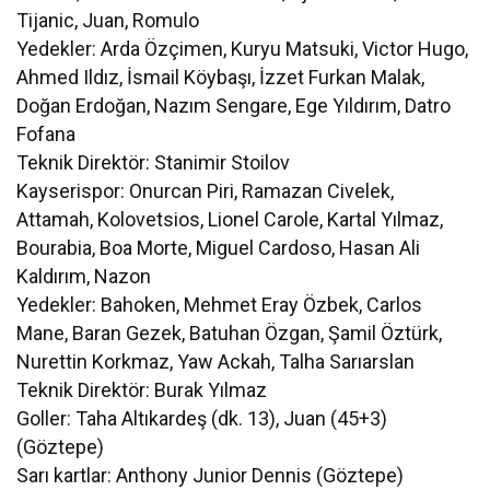
Tijanic, Juan, Romulo
Yedekler: Arda Özçimen, Kuryu Matsuki, Victor Hugo,
Ahmed Ildız, İsmail Köybaşı, İzzet Furkan Malak,
Doğan Erdoğan, Nazım Sengare, Ege Yıldırım, Datro
Fofana
Teknik Direktör: Stanimir Stoilov
Kayserispor: Onurcan Piri, Ramazan Civelek,
Attamah, Kolovetsios, Lionel Carole, Kartal Yılmaz,
Bourabia, Boa Morte, Miguel Cardoso, Hasan Ali
Kaldırım, Nazon
Yedekler: Bahoken, Mehmet Eray Özbek, Carlos
Mane, Baran Gezek, Batuhan Özgan, Şamil Öztürk,
Nurettin Korkmaz, Yaw Ackah, Talha Sarıarslan
Teknik Direktör: Burak Yılmaz
Goller: Taha Altıkardeş (dk. 13), Juan (45+3)
(Göztepe)
Sarı kartlar: Anthony Junior Dennis (Göztepe)