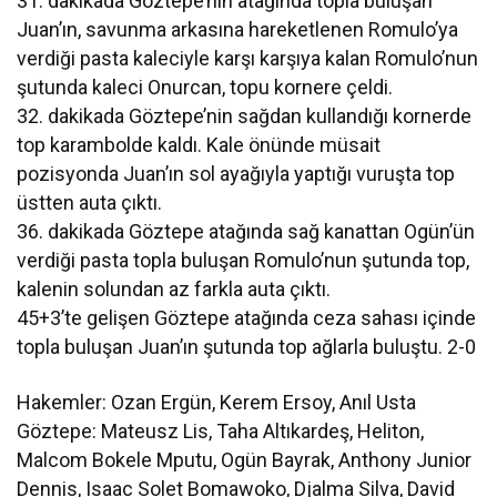
31. dakikada Göztepe’nin atağında topla buluşan
Juan’ın, savunma arkasına hareketlenen Romulo’ya
verdiği pasta kaleciyle karşı karşıya kalan Romulo’nun
şutunda kaleci Onurcan, topu kornere çeldi.
32. dakikada Göztepe’nin sağdan kullandığı kornerde
top karambolde kaldı. Kale önünde müsait
pozisyonda Juan’ın sol ayağıyla yaptığı vuruşta top
üstten auta çıktı.
36. dakikada Göztepe atağında sağ kanattan Ogün’ün
verdiği pasta topla buluşan Romulo’nun şutunda top,
kalenin solundan az farkla auta çıktı.
45+3’te gelişen Göztepe atağında ceza sahası içinde
topla buluşan Juan’ın şutunda top ağlarla buluştu. 2-0
Hakemler: Ozan Ergün, Kerem Ersoy, Anıl Usta
Göztepe: Mateusz Lis, Taha Altıkardeş, Heliton,
Malcom Bokele Mputu, Ogün Bayrak, Anthony Junior
Dennis, Isaac Solet Bomawoko, Djalma Silva, David