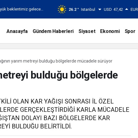
yük beklentimiz geleceği
26.2 °
Istanbul
USD
47,42
EU
arlı bir yatırım
Anasayfa
Gündem Haberleri
Siyaset
Ekonomi
Spor
nlığının yarım metreyi bulduğu bölgelerde mücadele sürüyor
 metreyi bulduğu bölgelerde
İLİ OLAN KAR YAĞIŞI SONRASI İL ÖZEL
ÖYLERDE GERÇEKLEŞTİRDİĞİ KARLA MÜCADELE
IŞTAN DOLAYI BAZI BÖLGELERDE KAR
EYİ BULDUĞU BELİRTİLDİ.