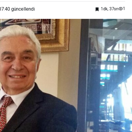
07:40
güncellendi
1
1dk, 37sn