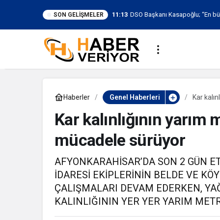
11:13
DSO Başkanı Kasapoğlu; “En bü
SON GELIŞMELER
güvenle planlayabileceğimiz istikr
ortamıdır”
Haberler
Genel Haberleri
Kar kalı
Kar kalınlığının yarım
mücadele sürüyor
AFYONKARAHİSAR’DA SON 2 GÜN ETK
İDARESİ EKİPLERİNİN BELDE VE K
ÇALIŞMALARI DEVAM EDERKEN, YAĞ
KALINLIĞININ YER YER YARIM METR