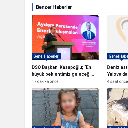
Benzer Haberler
Genel Haberleri
Genel Haber
DSO Başkanı Kasapoğlu; “En
Deniz ast
büyük beklentimiz geleceği
Yalova’da
güvenle planlayabileceğimiz
hazırlanıy
17 dakika önce
4 saat önce
istikrarlı bir yatırım ortamıdır”