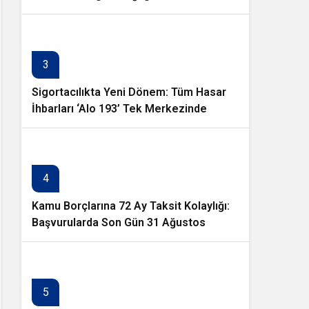
planlayabileceğimiz istikrarlı bir yatırım
ortamıdır”
3
Sigortacılıkta Yeni Dönem: Tüm Hasar
İhbarları ‘Alo 193’ Tek Merkezinde
Toplanıyor
4
Kamu Borçlarına 72 Ay Taksit Kolaylığı:
Başvurularda Son Gün 31 Ağustos
5