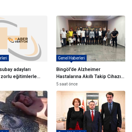
leri
Genel Haberleri
subay adayları
Bingöl’de Alzheimer
 zorlu eğitimlerle
Hastalarına Akıllı Takip Cihazı
or
Dağıtıldı
5 saat önce