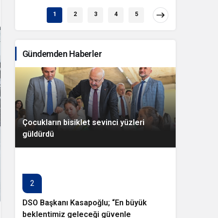
1
2
3
4
5
Gündemden Haberler
Çocukların bisiklet sevinci yüzleri
güldürdü
2
DSO Başkanı Kasapoğlu; “En büyük
beklentimiz geleceği güvenle