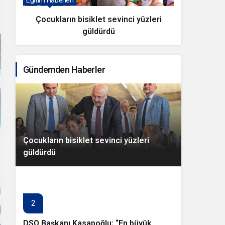
Çocukların bisiklet sevinci yüzleri
DSO 
güldürdü
be
pla
Gündemden Haberler
Çocukların bisiklet sevinci yüzleri
güldürdü
2
DSO Başkanı Kasapoğlu; “En büyük