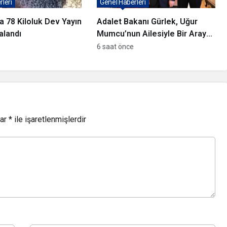
leri
Genel Haberleri
a 78 Kiloluk Dev Yayın
Adalet Bakanı Gürlek, Uğur
alandı
Mumcu’nun Ailesiyle Bir Araya
Geldi
6 saat önce
lar
*
ile işaretlenmişlerdir