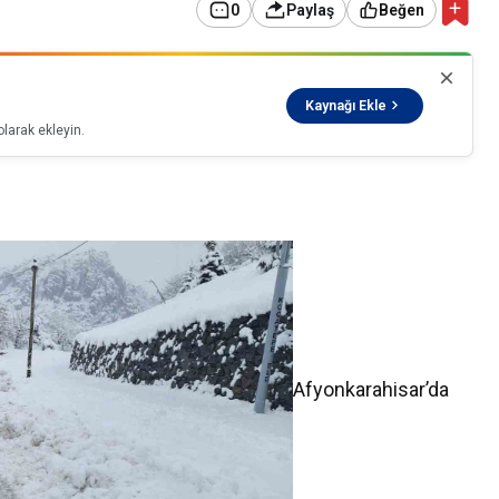
0
Paylaş
Beğen
Kaynağı Ekle
larak ekleyin.
Afyonkarahisar’da