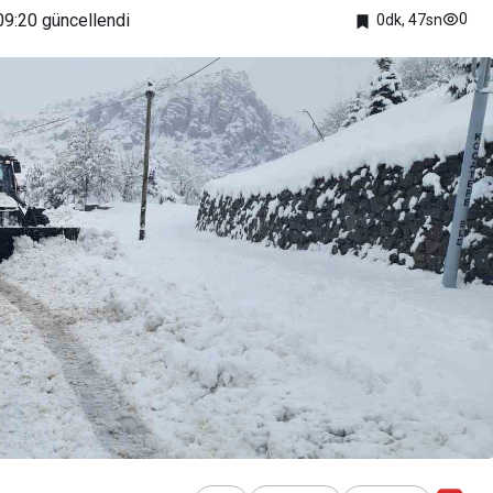
09:20
güncellendi
0
0dk, 47sn