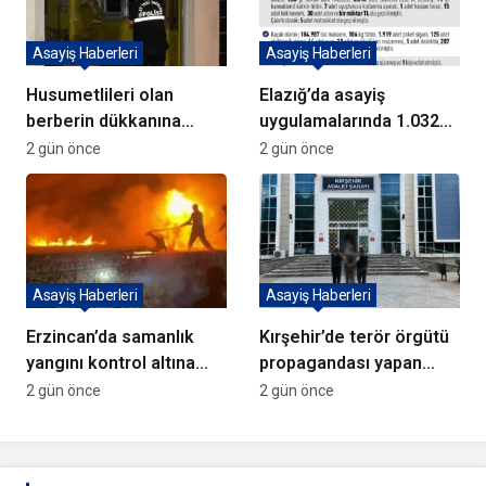
Asayiş Haberleri
Asayiş Haberleri
Husumetlileri olan
Elazığ’da asayiş
berberin dükkanına
uygulamalarında 1.032
kurşun yağdırıp kaçtılar
kişi yakalandı
2 gün önce
2 gün önce
Asayiş Haberleri
Asayiş Haberleri
Erzincan’da samanlık
Kırşehir’de terör örgütü
yangını kontrol altına
propagandası yapan
alındı
şüpheli yakalandı
2 gün önce
2 gün önce