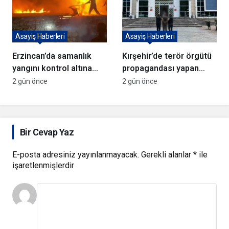
Asayiş Haberleri
Asayiş Haberleri
Erzincan’da samanlık
Kırşehir’de terör örgütü
yangını kontrol altına
propagandası yapan
alındı
şüpheli yakalandı
2 gün önce
2 gün önce
Bir Cevap Yaz
E-posta adresiniz yayınlanmayacak.
Gerekli alanlar
*
ile
işaretlenmişlerdir