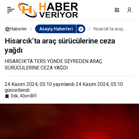
Çöpe de atsa
0
Paylaş
gizleyemedi, zehir tacirini
Haberler
Asayiş Haberleri
Hisarcık’ta araç
sürücülerine ceza
yağdı
Hisarcık’ta araç sürücülerine ceza
polis yakaladı
yağdı
HİSARCIK’TA TERS YÖNDE SEYREDEN ARAÇ
SÜRÜCÜLERİNE CEZA YAĞDI
24 Kasım 2024, 05:10
yayınlandı
24 Kasım 2024, 05:10
güncellendi
0
0dk, 40sn