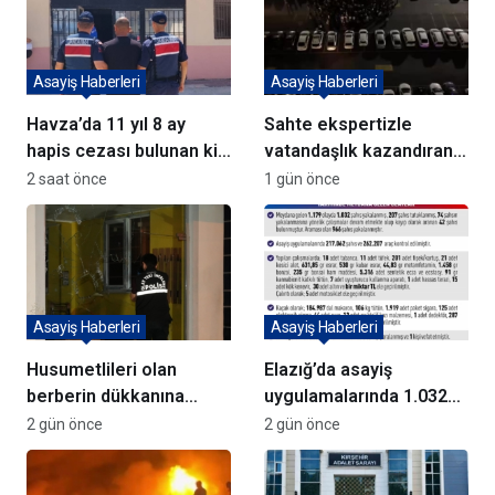
Asayiş Haberleri
Asayiş Haberleri
Havza’da 11 yıl 8 ay
Sahte ekspertizle
hapis cezası bulunan kişi
vatandaşlık kazandıran
yakalandı
72 şüpheli adliyeye sevk
2 saat önce
1 gün önce
edildi
Asayiş Haberleri
Asayiş Haberleri
Husumetlileri olan
Elazığ’da asayiş
berberin dükkanına
uygulamalarında 1.032
kurşun yağdırıp kaçtılar
kişi yakalandı
2 gün önce
2 gün önce