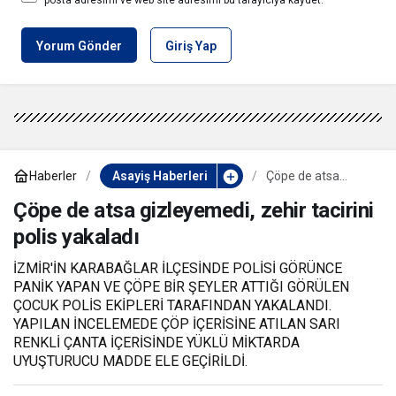
Yorum Gönder
Giriş Yap
Haberler
Asayiş Haberleri
Çöpe de atsa
gizleyemedi, zehir
tacirini polis
Çöpe de atsa gizleyemedi, zehir tacirini
yakaladı
polis yakaladı
İZMİR'İN KARABAĞLAR İLÇESİNDE POLİSİ GÖRÜNCE
PANİK YAPAN VE ÇÖPE BİR ŞEYLER ATTIĞI GÖRÜLEN
ÇOCUK POLİS EKİPLERİ TARAFINDAN YAKALANDI.
YAPILAN İNCELEMEDE ÇÖP İÇERİSİNE ATILAN SARI
RENKLİ ÇANTA İÇERİSİNDE YÜKLÜ MİKTARDA
UYUŞTURUCU MADDE ELE GEÇİRİLDİ.