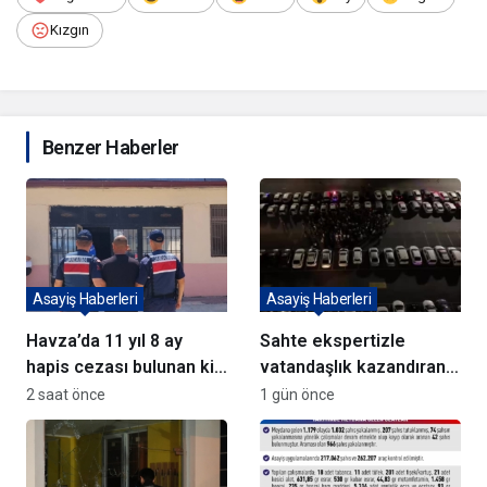
Kızgın
Benzer Haberler
Asayiş Haberleri
Asayiş Haberleri
Havza’da 11 yıl 8 ay
Sahte ekspertizle
hapis cezası bulunan kişi
vatandaşlık kazandıran
yakalandı
72 şüpheli adliyeye sevk
2 saat önce
1 gün önce
edildi