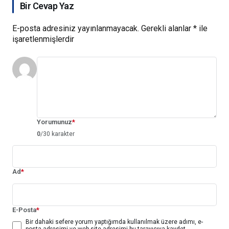
Bir Cevap Yaz
E-posta adresiniz yayınlanmayacak.
Gerekli alanlar
*
ile
işaretlenmişlerdir
Yorumunuz
*
0
/30 karakter
Ad
*
E-Posta
*
Bir dahaki sefere yorum yaptığımda kullanılmak üzere adımı, e-
posta adresimi ve web site adresimi bu tarayıcıya kaydet.