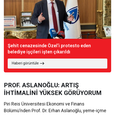
Şehit cenazesinde Özel’i protesto eden
belediye işçileri işten çıkarıldı
Haberi görüntüle
PROF. ASLANOĞLU: ARTIŞ
İHTİMALİNİ YÜKSEK GÖRÜYORUM
Piri Reis Üniversitesi Ekonomi ve Finans
Bölümü’nden Prof. Dr. Erhan Aslanoğlu, yeme-içme