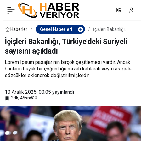
Yazar öğretmen kitap
0
Paylaş
fuarında öğrencilerle
Haberler
Genel Haberleri
İçişleri Bakanlığı,
Türkiye’deki Suriyeli
sayısını açıkladı
İçişleri Bakanlığı, Türkiye’deki Suriyeli
buluştu
sayısını açıkladı
Lorem Ipsum pasajlarının birçok çeşitlemesi vardır. Ancak
bunların büyük bir çoğunluğu mizah katılarak veya rastgele
sözcükler eklenerek değiştirilmişlerdir.
10 Aralık 2025, 00:05
yayınlandı
0
3dk, 45sn