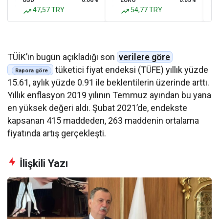
USD
0.06%
EURO
0.05%
47,57 TRY
54,77 TRY
TÜİK’in bugün açıkladığı son
verilere göre
tüketici fiyat endeksi (TÜFE) yıllık yüzde
15.61, aylık yüzde 0.91 ile beklentilerin üzerinde arttı.
Yıllık enflasyon 2019 yılının Temmuz ayından bu yana
en yüksek değeri aldı. Şubat 2021’de, endekste
kapsanan 415 maddeden, 263 maddenin ortalama
fiyatında artış gerçekleşti.
İlişkili Yazı