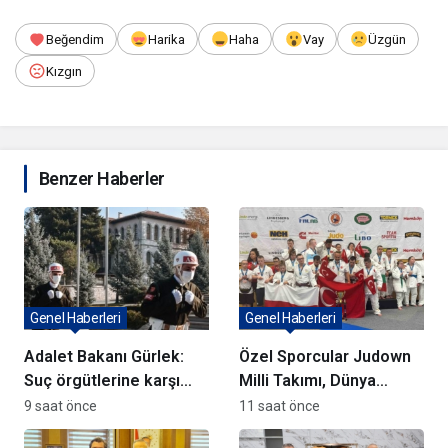
Beğendim
Harika
Haha
Vay
Üzgün
Kızgın
Benzer Haberler
Genel Haberleri
Genel Haberleri
Adalet Bakanı Gürlek:
Özel Sporcular Judown
Suç örgütlerine karşı
Milli Takımı, Dünya
kararlıyız
Şampiyonu Oldu
9 saat önce
11 saat önce