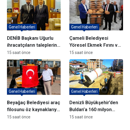
Genel Haberleri
Genel Haberleri
DENİB Başkanı Uğurlu
Çameli Belediyesi
ihracatçıların taleplerini
Yöresel Ekmek Fırını ve
Bakan Yardımcısı Ağar’a
yatırımlar açıldı
15 saat önce
15 saat önce
aktardı
Genel Haberleri
Genel Haberleri
Beyağaç Belediyesi araç
Denizli Büyükşehir’den
filosunu öz kaynaklarıyla
Buldan’a 160 milyon
güçlendiriyor
TL’lik dev yatırım
15 saat önce
15 saat önce
hamlesi