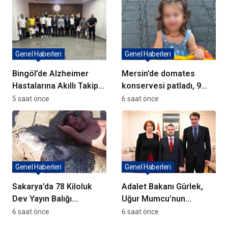
istikrarlı bir yatırım
ortamıdır”
Genel Haberleri
Genel Haberleri
Bingöl’de Alzheimer
Mersin’de domates
Hastalarına Akıllı Takip
konservesi patladı, 9
Cihazı Dağıtıldı
aylık bebek yaralandı
5 saat önce
6 saat önce
Genel Haberleri
Genel Haberleri
Sakarya’da 78 Kiloluk
Adalet Bakanı Gürlek,
Dev Yayın Balığı
Uğur Mumcu’nun
Yakalandı
Ailesiyle Bir Araya Geldi
6 saat önce
6 saat önce