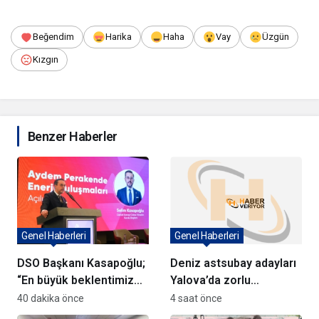
Beğendim
Harika
Haha
Vay
Üzgün
Kızgın
Benzer Haberler
Genel Haberleri
Genel Haberleri
DSO Başkanı Kasapoğlu;
Deniz astsubay adayları
“En büyük beklentimiz
Yalova’da zorlu
geleceği güvenle
eğitimlerle hazırlanıyor
40 dakika önce
4 saat önce
planlayabileceğimiz