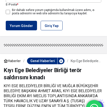
E-Posta
*
Bir dahaki sefere yorum yaptığımda kullanılmak üzere adımı, e-
posta adresimi ve web site adresimi bu tarayıcıya kaydet.
Yorum Gönder
Giriş Yap
Haberler
Genel Haberleri
Kıyı Ege Belediyeler
Birliği terör
saldırısını kınadı
Kıyı Ege Belediyeler Birliği terör
saldırısını kınadı
KIYI EGE BELEDİYELER BİRLİĞİ VE MUĞLA BÜYÜKŞEHİR
BELEDİYE BAŞKANI AHMET ARAS, KIYI EGE BELEDİYELER
BİRLİĞİ EKİM AYI MECLİS TOPLANTISINDA ANKARA'DA
TÜRK HAVACILIK VE UZAY SANAYİİ A.Ş. (TUSAŞ)
TESİSLERİNE DÜZENLENEN VE TÜM TÜRKİYE’Yİ