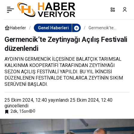
Kıyı Ege Belediyeler Birliği
0
Paylaş
terör saldırısını kınadı
Haberler
Genel Haberleri
Germencik’te
Zeytinyağı Açılış
Festivali düzenlendi
Germencik’te Zeytinyağı Açılış Festivali
düzenlendi
AYDIN'IN GERMENCİK İLÇESİNDE BALATÇIK TARIMSAL
KALKINMA KOOPERATİFİ TARAFINDAN ZEYTİNYAĞI
SEZON AÇILIŞ FESTİVALİ YAPILDI. BU YIL İKİNCİSİ
DÜZENLENEN FESTİVALDE TONLARCA ZEYTİNİN SIKIM
SERÜVENİ BAŞLADI.
25 Ekim 2024, 12:40
yayınlandı
25 Ekim 2024, 12:40
güncellendi
0
2dk, 15sn