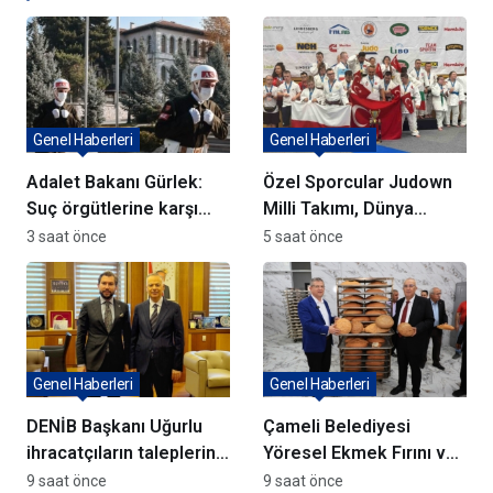
Genel Haberleri
Genel Haberleri
Adalet Bakanı Gürlek:
Özel Sporcular Judown
Suç örgütlerine karşı
Milli Takımı, Dünya
kararlıyız
Şampiyonu Oldu
3 saat önce
5 saat önce
Genel Haberleri
Genel Haberleri
DENİB Başkanı Uğurlu
Çameli Belediyesi
ihracatçıların taleplerini
Yöresel Ekmek Fırını ve
Bakan Yardımcısı Ağar’a
yatırımlar açıldı
9 saat önce
9 saat önce