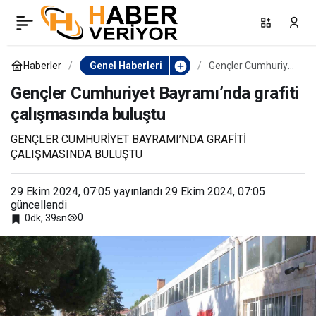
Köyceğiz’de Cumhuriyet
0
Paylaş
Bayramı’nı pedal
Haberler
Genel Haberleri
Gençler Cumhuriyet
Bayramı’nda grafiti
çalışmasında
Gençler Cumhuriyet Bayramı’nda grafiti
çevirerek kutladılar
buluştu
çalışmasında buluştu
GENÇLER CUMHURİYET BAYRAMI’NDA GRAFİTİ
ÇALIŞMASINDA BULUŞTU
29 Ekim 2024, 07:05
yayınlandı
29 Ekim 2024, 07:05
güncellendi
0
0dk, 39sn