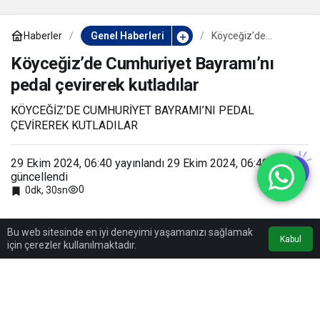
Haberler
Genel Haberleri
Köyceğiz’de
Cumhuriyet
Bayramı’nı pedal
Köyceğiz’de Cumhuriyet Bayramı’nı
çevirerek kutladılar
pedal çevirerek kutladılar
KÖYCEĞİZ’DE CUMHURİYET BAYRAMI’NI PEDAL
ÇEVİREREK KUTLADILAR
29 Ekim 2024, 06:40
yayınlandı
29 Ekim 2024, 06:40
güncellendi
0
0dk, 30sn
Bu web sitesinde en iyi deneyimi yaşamanızı sağlamak
Kabul
için çerezler kullanılmaktadır.