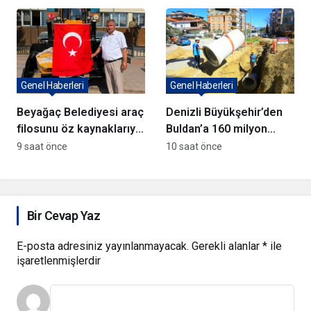
aktardı
Genel Haberleri
Genel Haberleri
Beyağaç Belediyesi araç
Denizli Büyükşehir’den
filosunu öz kaynaklarıyla
Buldan’a 160 milyon
güçlendiriyor
TL’lik dev yatırım
9 saat önce
10 saat önce
hamlesi
Bir Cevap Yaz
E-posta adresiniz yayınlanmayacak.
Gerekli alanlar
*
ile
işaretlenmişlerdir