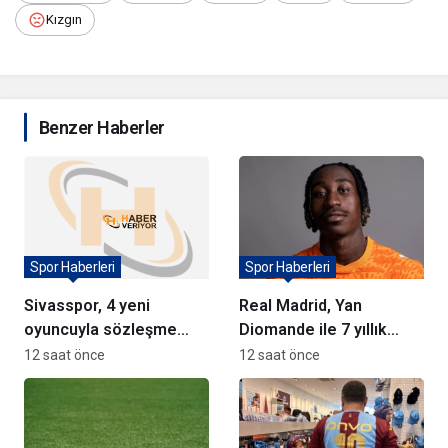
Kızgın
Benzer Haberler
Spor Haberleri
Spor Haberleri
Sivasspor, 4 yeni
Real Madrid, Yan
oyuncuyla sözleşme
Diomande ile 7 yıllık
imzaladı
sözleşme imzaladı
12 saat önce
12 saat önce