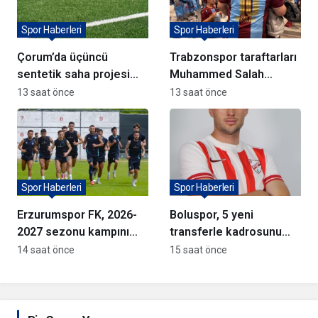
Spor Haberleri
Spor Haberleri
Çorum’da üçüncü
Trabzonspor taraftarları
sentetik saha projesi
Muhammed Salah
için söz verildi
formalarına akın ediyor
13 saat önce
13 saat önce
Spor Haberleri
Spor Haberleri
Erzurumspor FK, 2026-
Boluspor, 5 yeni
2027 sezonu kampını
transferle kadrosunu
tamamladı
güçlendirdi
14 saat önce
15 saat önce