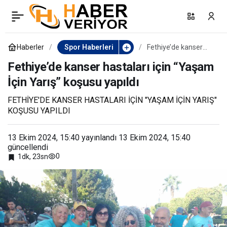
Denizlispor evine mağlup
0
Paylaş
dönüyor
Haberler
Spor Haberleri
Fethiye’de kanser
hastaları için “Yaşam
İçin Yarış” koşusu
Fethiye’de kanser hastaları için “Yaşam
yapıldı
İçin Yarış” koşusu yapıldı
FETHİYE'DE KANSER HASTALARI İÇİN "YAŞAM İÇİN YARIŞ"
KOŞUSU YAPILDI
13 Ekim 2024, 15:40
yayınlandı
13 Ekim 2024, 15:40
güncellendi
0
1dk, 23sn