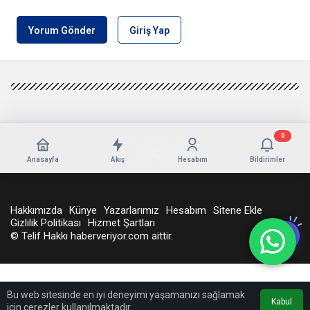
Yorum Gönder
Giriş Yap
0
Anasayfa
Akış
Hesabım
Bildirimler
Hakkımızda
Künye
Yazarlarımız
Hesabım
Sitene Ekle
Gizlilik Politikası
Hizmet Şartları
© Telif Hakkı haberveriyor.com aittir.
Bu web sitesinde en iyi deneyimi yaşamanızı sağlamak
Kabul
için çerezler kullanılmaktadır.