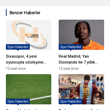
Benzer Haberler
Spor Haberleri
Spor Haberleri
Sivasspor, 4 yeni
Real Madrid, Yan
oyuncuyla sözleşme
Diomande ile 7 yıllık
imzaladı
sözleşme imzaladı
12 saat önce
12 saat önce
Spor Haberleri
Spor Haberleri