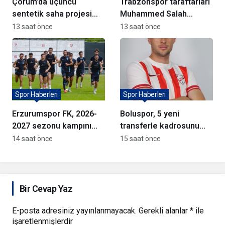
Çorum’da üçüncü
Trabzonspor taraftarları
sentetik saha projesi
Muhammed Salah
için söz verildi
formalarına akın ediyor
13 saat önce
13 saat önce
Spor Haberleri
Spor Haberleri
Erzurumspor FK, 2026-
Boluspor, 5 yeni
2027 sezonu kampını
transferle kadrosunu
tamamladı
güçlendirdi
14 saat önce
15 saat önce
Bir Cevap Yaz
E-posta adresiniz yayınlanmayacak.
Gerekli alanlar
*
ile
işaretlenmişlerdir