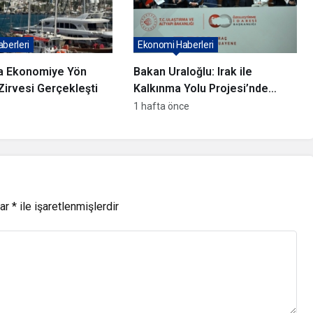
berleri
Ekonomi Haberleri
a Ekonomiye Yön
Bakan Uraloğlu: Irak ile
Zirvesi Gerçekleşti
Kalkınma Yolu Projesi’nde
görüş farklılığı yok
1 hafta önce
lar
*
ile işaretlenmişlerdir