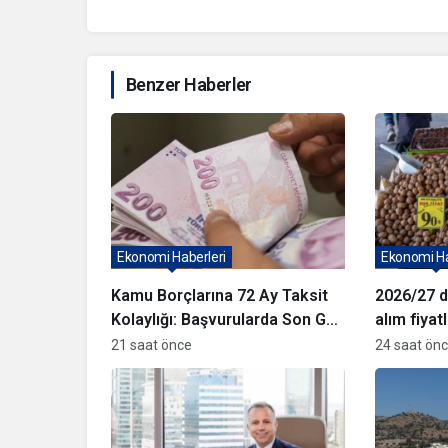
Benzer Haberler
Ekonomi Haberleri
Ekonomi Ha
Kamu Borçlarına 72 Ay Taksit
2026/27 d
Kolaylığı: Başvurularda Son Gün
alım fiyat
31 Ağustos
21 saat önce
24 saat ön