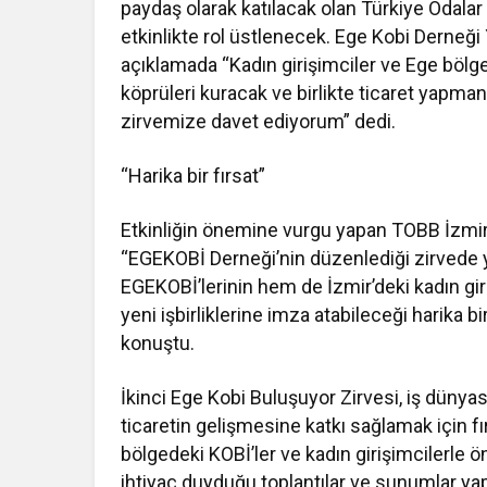
paydaş olarak katılacak olan Türkiye Odalar 
etkinlikte rol üstlenecek. Ege Kobi Derneği
açıklamada “Kadın girişimciler ve Ege bölg
köprüleri kuracak ve birlikte ticaret yapman
zirvemize davet ediyorum” dedi.
“Harika bir fırsat”
Etkinliğin önemine vurgu yapan TOBB İzmir 
“EGEKOBİ Derneği’nin düzenlediği zirvede
EGEKOBİ’lerinin hem de İzmir’deki kadın giri
yeni işbirliklerine imza atabileceği harika b
konuştu.
İkinci Ege Kobi Buluşuyor Zirvesi, iş dünya
ticaretin gelişmesine katkı sağlamak için fır
bölgedeki KOBİ’ler ve kadın girişimcilerle 
ihtiyaç duyduğu toplantılar ve sunumlar yap