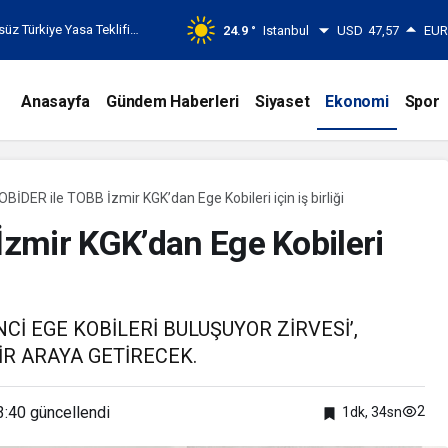
EKOR VARDI! 195 BİN
24.9 °
Istanbul
USD
47,57
EU
Anasayfa
Gündem Haberleri
Siyaset
Ekonomi
Spor
BİDER ile TOBB İzmir KGK’dan Ege Kobileri için iş birliği
zmir KGK’dan Ege Kobileri
Cİ EGE KOBİLERİ BULUŞUYOR ZİRVESİ’,
BİR ARAYA GETİRECEK.
3:40
güncellendi
2
1dk, 34sn