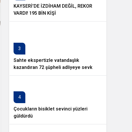
KAYSERİ’DE İZDİHAM DEĞİL, REKOR
VARDI! 195 BİN KİŞİ
3
Sahte ekspertizle vatandaşlık
kazandıran 72 şüpheli adliyeye sevk
edildi
4
Çocukların bisiklet sevinci yüzleri
güldürdü