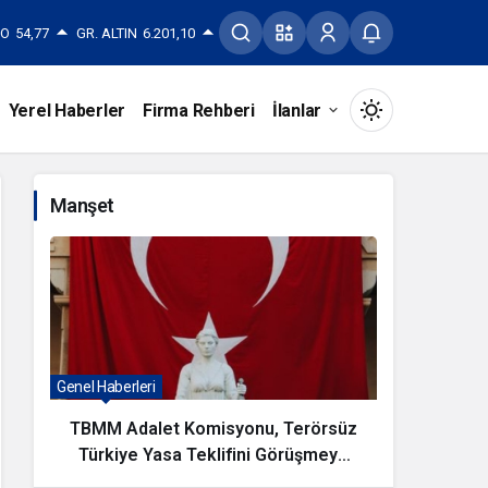
RO
54,77
GR. ALTIN
6.201,10
Yerel Haberler
Firma Rehberi
İlanlar
Mod
değiştir
Manşet
Gündüz Modu
Gündüz modunu seçin.
Gece Modu
Genel Haberleri
Magazin Ha
Gece modunu seçin.
TBMM Adalet Komisyonu, Terörsüz
KAYSER
Türkiye Yasa Teklifini Görüşmeye
Sistem Modu
Sistem modunu seçin.
Başladı