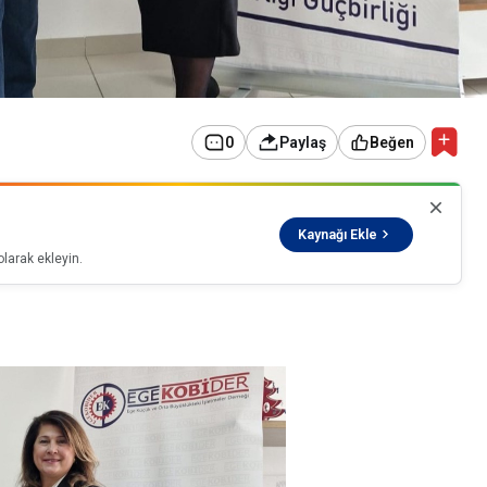
0
Paylaş
Beğen
Kaynağı Ekle
larak ekleyin.