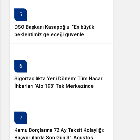
5
DSO Başkanı Kasapoğlu; “En büyük
beklentimiz geleceği güvenle
planlayabileceğimiz istikrarlı bir yatırım
ortamıdır”
6
Sigortacılıkta Yeni Dönem: Tüm Hasar
İhbarları ‘Alo 193’ Tek Merkezinde
Toplanıyor
7
Kamu Borçlarına 72 Ay Taksit Kolaylığı:
Başvurularda Son Gün 31 Ağustos