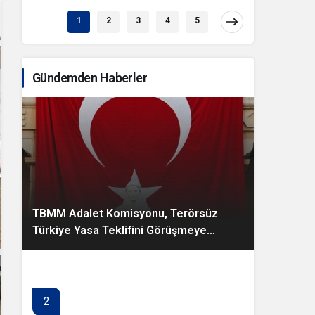
1
2
3
4
5
Gündemden Haberler
TBMM Adalet Komisyonu, Terörsüz
Türkiye Yasa Teklifini Görüşmeye
Başladı
2