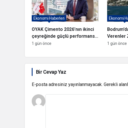
Ekonomi Haberleri
Ekonomi Ha
OYAK Çimento 2026’nın ikinci
Bodrum’d
çeyreğinde güçlü performans
Verenler 
sergiledi
1 gün önce
1 gün önce
Bir Cevap Yaz
E-posta adresiniz yayınlanmayacak.
Gerekli alan