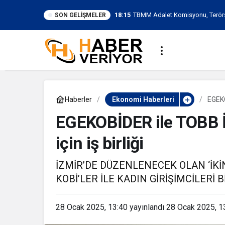
17:26
KAYSERİ’DE İZDİHAM DEĞİL, R
SON GELIŞMELER
KİŞİ
Haberler
Ekonomi Haberleri
EGEKO
EGEKOBİDER ile TOBB İ
için iş birliği
İZMİR’DE DÜZENLENECEK OLAN ‘İKİN
KOBİ’LER İLE KADIN GİRİŞİMCİLERİ 
28 Ocak 2025, 13:40
yayınlandı
28 Ocak 2025, 1