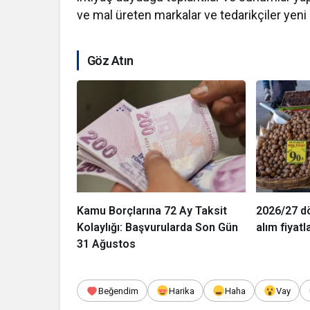
ve mal üreten markalar ve tedarikçiler yeni
Göz Atın
Kamu Borçlarına 72 Ay Taksit
2026/27 d
Kolaylığı: Başvurularda Son Gün
alım fiyatl
31 Ağustos
Beğendim
Harika
Haha
Vay