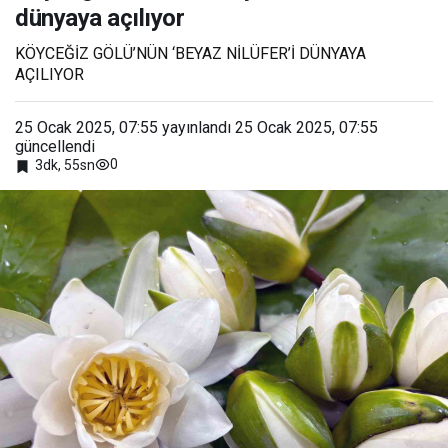
dünyaya açılıyor
’beyaz
nilüfer’
i
KÖYCEĞİZ GÖLÜ’NÜN ‘BEYAZ NİLÜFER’İ DÜNYAYA
dünya
AÇILIYOR
ya
açılıyor
25 Ocak 2025, 07:55
yayınlandı
25 Ocak 2025, 07:55
güncellendi
0
3dk, 55sn