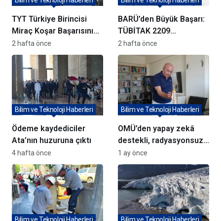
TYT Türkiye Birincisi
BARÜ’den Büyük Başarı:
Miraç Koşar Başarısının
TÜBİTAK 2209
Sırrını Açıkladı:
Projelerine Rekor
2 hafta önce
2 hafta önce
“Sevmediğim Dersleri
Destek!
Sevdim”
Bilim ve Teknoloji Haberleri
Bilim ve Teknoloji Haberleri
Ödeme kaydediciler
OMÜ’den yapay zekâ
Ata’nın huzuruna çıktı
destekli, radyasyonsuz
omurga bozukluğu
4 hafta önce
1 ay önce
teşhis cihazı
Bilim ve Teknoloji Haberleri
Bilim ve Teknoloji Haberleri