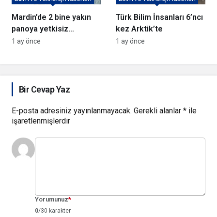
Mardin’de 2 bine yakın
Türk Bilim İnsanları 6’ncı
panoya yetkisiz
kez Arktik’te
müdahale
1 ay önce
1 ay önce
Bir Cevap Yaz
E-posta adresiniz yayınlanmayacak.
Gerekli alanlar
*
ile
işaretlenmişlerdir
Yorumunuz
*
0
/30 karakter