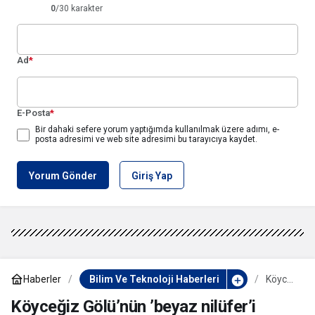
0
/30 karakter
Ad
*
E-Posta
*
Bir dahaki sefere yorum yaptığımda kullanılmak üzere adımı, e-
posta adresimi ve web site adresimi bu tarayıcıya kaydet.
Yorum Gönder
Giriş Yap
Haberler
Bilim Ve Teknoloji Haberleri
Köyce
ğiz
Gölü’n
Köyceğiz Gölü’nün ’beyaz nilüfer’i
ün