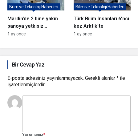
Bilim ve Teknoloji Haberleri
Bilim ve Teknoloji Haberleri
Mardin’de 2 bine yakın
Türk Bilim İnsanları 6’ncı
panoya yetkisiz
kez Arktik’te
müdahale
1 ay önce
1 ay önce
Bir Cevap Yaz
E-posta adresiniz yayınlanmayacak.
Gerekli alanlar
*
ile
işaretlenmişlerdir
Yorumunuz
*