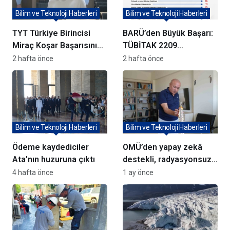
Bilim ve Teknoloji Haberleri
Bilim ve Teknoloji Haberleri
TYT Türkiye Birincisi
BARÜ’den Büyük Başarı:
Miraç Koşar Başarısının
TÜBİTAK 2209
Sırrını Açıkladı:
Projelerine Rekor
2 hafta önce
2 hafta önce
“Sevmediğim Dersleri
Destek!
Sevdim”
Bilim ve Teknoloji Haberleri
Bilim ve Teknoloji Haberleri
Ödeme kaydediciler
OMÜ’den yapay zekâ
Ata’nın huzuruna çıktı
destekli, radyasyonsuz
omurga bozukluğu
4 hafta önce
1 ay önce
teşhis cihazı