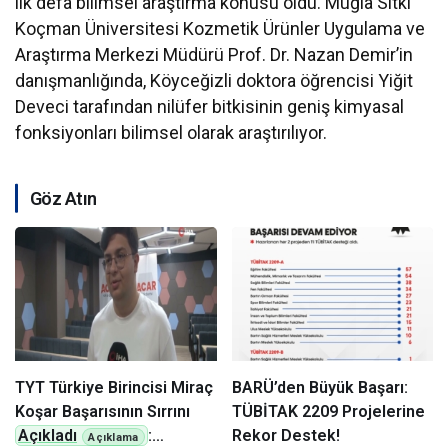
ilk defa bilimsel araştırma konusu oldu. Muğla Sıtkı
Koçman Üniversitesi Kozmetik Ürünler Uygulama ve
Araştırma Merkezi Müdürü Prof. Dr. Nazan Demir’in
danışmanlığında, Köyceğizli doktora öğrencisi Yiğit
Deveci tarafından nilüfer bitkisinin geniş kimyasal
fonksiyonları bilimsel olarak araştırılıyor.
Göz Atın
TYT Türkiye Birincisi Miraç
BARÜ’den Büyük Başarı:
Koşar Başarısının Sırrını
TÜBİTAK 2209 Projelerine
Açıkladı
:
Rekor Destek!