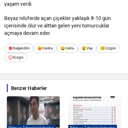
yaşam verdi.
Beyaz nilüferde açan çiçekler yaklaşık 8-10 gün
içerisinde ölür ve alttan gelen yeni tomurcuklar
açmaya devam eder.
Beğendim
Harika
Haha
Vay
Üzgün
Kızgın
Benzer Haberler
Bilim ve Teknoloji Haberleri
Bilim ve Teknoloji Haberleri