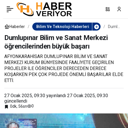
Köyceğiz Gölü’nün ’beyaz
0
Paylaş
nilüfer’i dünyaya açılıyor
Haberler
Bilim Ve Teknoloji Haberleri
Dumlu
pınar
Bilim
Dumlupınar Bilim ve Sanat Merkezi
ve
öğrencilerinden büyük başarı
Sanat
Merke
zi
AFYONKARAHİSAR DUMLUPINAR BİLİM VE SANAT
öğrenc
MERKEZİ KURUM BÜNYESİNDE FAALİYETE GEÇİRİLEN
ilerind
en
PROJELER İLE ÖĞRENCİLER DERECEDEN DERECE
büyük
KOŞARKEN PEK ÇOK PROJEDE ÖNEMLİ BAŞARILAR ELDE
başarı
ETTİ.
27 Ocak 2025, 09:30
yayınlandı
27 Ocak 2025, 09:30
güncellendi
0
0dk, 56sn