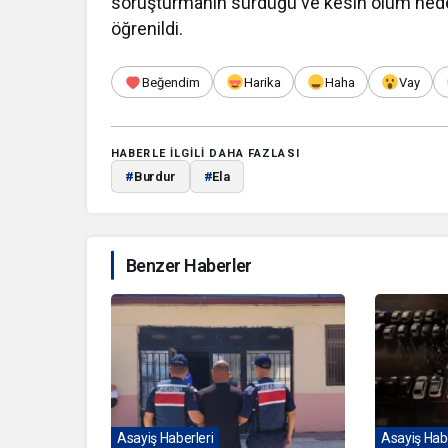
soruşturmanın sürdüğü ve kesin ölüm neden
öğrenildi.
Beğendim
Harika
Haha
Vay
HABERLE ILGILI DAHA FAZLASI
#
Burdur
#
Ela
Benzer Haberler
Asayiş Haberleri
Asayiş Habe