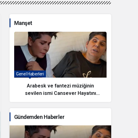
Manşet
Genel Haberleri
Antalya
Arabesk ve fantezi müziğinin
sevilen ismi Cansever Hayatını
Kay
Kaybetti
Gündemden Haberler