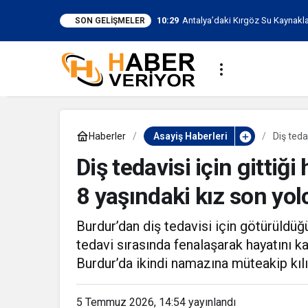
10:29
Antalya’daki Kırgöz Su Kaynakla
SON GELIŞMELER
Yapıldı
Haberler
Asayiş Haberleri
Diş teda
yolculu
Diş tedavisi için gitti
8 yaşındaki kız son yo
Burdur’dan diş tedavisi için götürüldü
tedavi sırasında fenalaşarak hayatını k
Burdur’da ikindi namazına müteakip kıl
5 Temmuz 2026, 14:54
yayınlandı