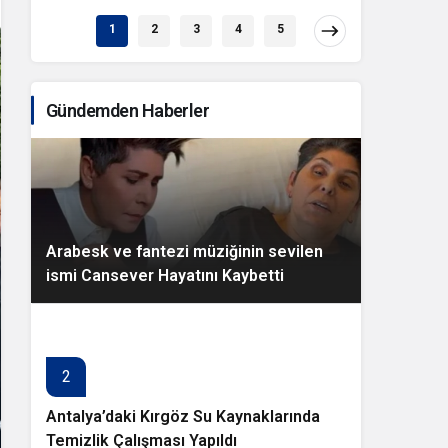
1
2
3
4
5
Gündemden Haberler
Arabesk ve fantezi müziğinin sevilen
ismi Cansever Hayatını Kaybetti
2
Antalya’daki Kırgöz Su Kaynaklarında
Temizlik Çalışması Yapıldı