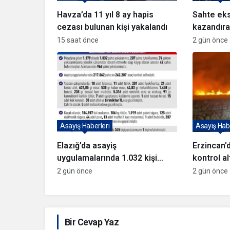
Havza’da 11 yıl 8 ay hapis
Sahte eks
cezası bulunan kişi yakalandı
kazandıra
sevk edil
15 saat önce
2 gün önce
Asayiş Haberleri
Asayiş Habe
Elazığ’da asayiş
Erzincan’
uygulamalarında 1.032 kişi
kontrol al
yakalandı
2 gün önce
2 gün önce
Bir Cevap Yaz