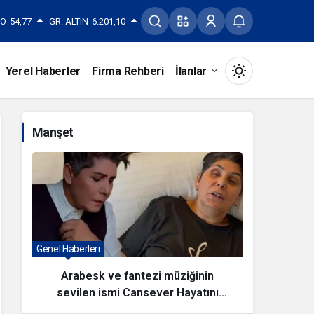
RO
54,77
GR. ALTIN
6.201,10
Yerel Haberler
Firma Rehberi
İlanlar
Mod
değiştir
Manşet
Gündüz Modu
Gündüz modunu seçin.
Gece Modu
Genel Haberleri
Antalya
Gece modunu seçin.
Arabesk ve fantezi müziğinin
sevilen ismi Cansever Hayatını
Kayna
Sistem Modu
Sistem modunu seçin.
Kaybetti