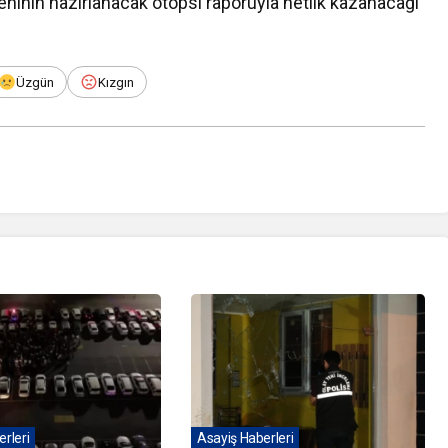
inin hazırlanacak otopsi raporuyla netlik kazanacağı
Üzgün
Kızgın
rleri
Asayiş Haberleri