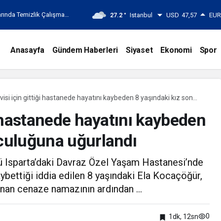
rında Temizlik Çalışması
27.2 °
Istanbul
USD
47,57
EU
Anasayfa
Gündem Haberleri
Siyaset
Ekonomi
Spor
visi için gittiği hastanede hayatını kaybeden 8 yaşındaki kız son
ğuna uğurlandı
ği hastanede hayatını kaybeden
lculuğuna uğurlandı
ğü Isparta’daki Davraz Özel Yaşam Hastanesi’nde
aybettiği iddia edilen 8 yaşındaki Ela Kocaçöğür,
ınan cenaze namazının ardından ...
0
1dk, 12sn