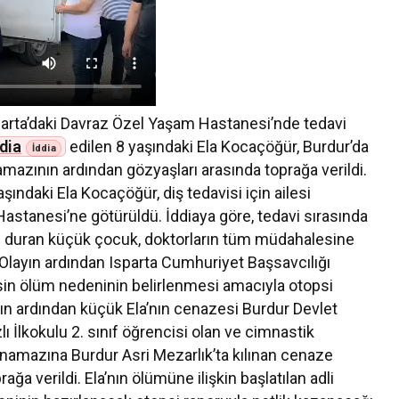
sparta’daki Davraz Özel Yaşam Hastanesi’nde tedavi
ddia
edilen 8 yaşındaki Ela Kocaçöğür, Burdur’da
mazının ardından gözyaşları arasında toprağa verildi.
şındaki Ela Kocaçöğür, diş tedavisi için ailesi
astanesi’ne götürüldü. İddiaya göre, tedavi sırasında
i duran küçük çocuk, doktorların tüm müdahalesine
 Olayın ardından Isparta Cumhuriyet Başsavcılığı
esin ölüm nedeninin belirlenmesi amacıyla otopsi
ın ardından küçük Ela’nın cenazesi Burdur Devlet
ı İlkokulu 2. sınıf öğrencisi olan ve cimnastik
i namazına Burdur Asri Mezarlık’ta kılınan cenaze
ğa verildi. Ela’nın ölümüne ilişkin başlatılan adli