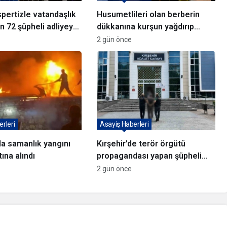
pertizle vatandaşlık
Husumetlileri olan berberin
n 72 şüpheli adliyeye
dükkanına kurşun yağdırıp
di
kaçtılar
2 gün önce
rleri
Asayiş Haberleri
da samanlık yangını
Kırşehir’de terör örgütü
tına alındı
propagandası yapan şüpheli
yakalandı
2 gün önce