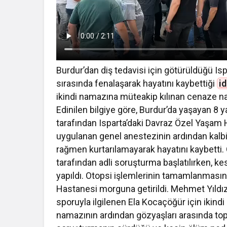
Burdur’dan diş tedavisi için götürüldüğü I
sırasında fenalaşarak hayatını kaybettiği
i
ikindi namazına müteakip kılınan cenaze na
Edinilen bilgiye göre, Burdur’da yaşayan 8 ya
tarafından Isparta’daki Davraz Özel Yaşam H
uygulanan genel anestezinin ardından kalb
rağmen kurtarılamayarak hayatını kaybetti.
tarafından adli soruşturma başlatılırken, k
yapıldı. Otopsi işlemlerinin tamamlanmasın
Hastanesi morguna getirildi. Mehmet Yıldızl
sporuyla ilgilenen Ela Kocaçöğür için ikind
namazının ardından gözyaşları arasında topra