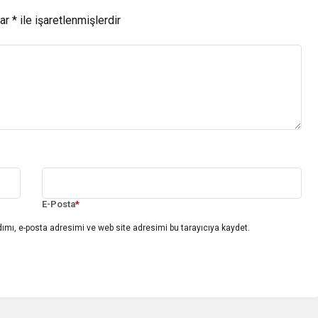
lar
*
ile işaretlenmişlerdir
E-Posta
*
ımı, e-posta adresimi ve web site adresimi bu tarayıcıya kaydet.